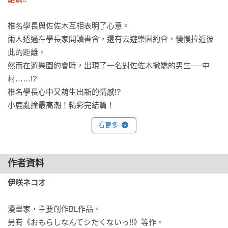
椎名學長與佐佐木互相表明了心意。

兩人透過在學長家開讀書會，還有去遊樂園約會，慢慢拉近彼
此的距離。

然而在遊樂園約會時，出現了一名對佐佐木撒嬌的男生──中
村……!?

椎名學長心中又萌生出新的情感!?

小鹿亂撞最高潮！精彩完結篇！
看更多
作者資料
伊咲ネコオ
漫畫家，主要創作BL作品。

另有《おもらしなんてシたくないっ!!》等作。
