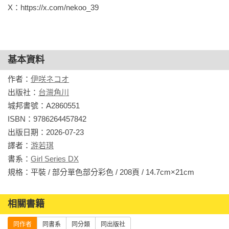
X：https://x.com/nekoo_39
基本資料
作者：
伊咲ネコオ
出版社：
台灣角川
城邦書號：A2860551

ISBN：9786264457842

出版日期：2026-07-23

譯者：
游若琪
書系：
Girl Series DX
規格：平裝 / 部分單色部分彩色 / 208頁 / 14.7cm×21cm                
相關書籍
同作者
同書系
同分類
同出版社