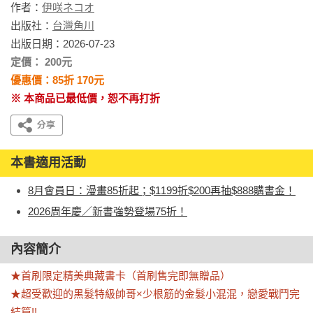
作者：
伊咲ネコオ
出版社：
台灣角川
出版日期：2026-07-23
定價： 200元
優惠價：85折 170元
※ 本商品已最低價，恕不再打折
本書適用活動
8月會員日：漫畫85折起；$1199折$200再抽$888購書金！
2026周年慶／新書強勢登場75折！
內容簡介
★首刷限定精美典藏書卡（首刷售完即無贈品）

★超受歡迎的黑髮特級帥哥×少根筋的金髮小混混，戀愛戰鬥完
結篇!!