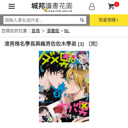
0
限量預購
您現在的位置：
首頁
＞
漫畫館
>
BL
渣男椎名學長與瘋男佐佐木學弟 (3) （完）