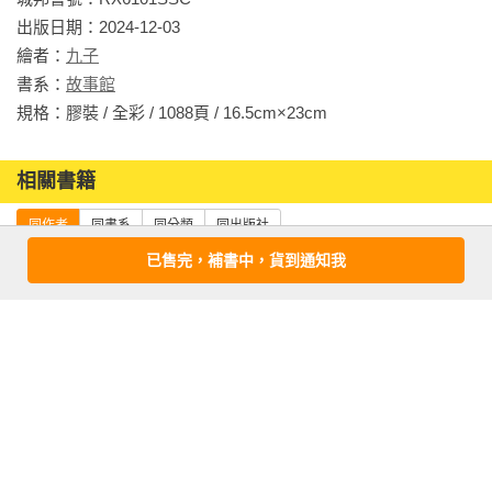
干支陰陽萬年曆（發明第 200910 號）

課，每一課的開頭都以生動插畫和趣味標題起始，讓孩子快速
出版日期：2024-12-03

安干系諸星排列結構（新型第M 278019 號）

掌握天神英雄最主要特色，引發閱讀興趣。

繪者：
九子
記憶體裝置改良結構（新型第M 287493 號）

◎簡短引文提點本篇故事綱要

書系：
故事館
以易經命理方式分之人力分析管理裝置（新型第M 291566 號）

為了協助孩子容易進入閱讀情境，每篇故事的開頭都有簡短引
規格：膠裝 / 全彩 / 1088頁 / 16.5cm×23cm                
文，以幽默的提問口吻引發孩子對故事的親切感，迅速掌握故
◎研究（命理基礎究研）

事綱要，提升理解力。

紫微斗數研究三十年，基礎研究十五年以上。

相關書籍
◎插圖隨文輔助閱讀

文明毀滅假說

為了拉近孩子和流傳數千年神話之間的距離，文字的閱讀之外
同作者
同書系
同分類
同出版社
時間假設（甲子年甲子月甲子日甲子時的開始）探討

也隨文附加插圖，輔助文字引發的想像力。

後天八卦推論研究

已售完，補書中，貨到通知我
◎「神話大人物」補充神話小知識

地理風水之九運卦推論研究

為什麼讀這些天神英雄的故事？讀完故事後，藉由「神話大人
乾坤二卦象數推論

物」小專欄輕鬆補足神話相關知識，了解故事情節、神話人物
紫微斗數的星宿與易經八卦關係研究及應用

與當今文化的重要關聯。

紫微斗數四化星原理推論

易理結合產業預測研究

=本書特色=

百味小廚神：午
給孩子的希臘羅
給孩子的希臘羅
易理應用產業核心價值研究

1‧本書適合九到十二歲學童，重量級兒童文學家以幽默文筆活
餐爭霸戰（百味
馬神話故事
馬神話故事
以紫微斗數數值預測匯率走勢

小廚神系列2）
（上）：眾神的
（下）：地獄的
潑呈現。（無注音）

命理雲端工具軟體系統發展研究
