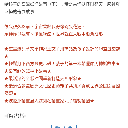
給孩子的臺灣妖怪故事（下）：稀奇古怪妖怪鬧翻天！魔神與
巨怪的奇異故事

很久很久以前，宇宙曾經長得像碗蛋花湯，

眾神你爭我奪、爭風吃醋，世界就在大戰中漸漸成形……

★重量級兒童文學作家王文華用神話為孩子設計的14堂歷史課
★

★輕鬆打下西方歷史基礎！孩子的第一本希臘羅馬神話故事★

★最有趣的眾神小故事★

★最活潑的全彩插圖重新打造天神形象★

★最適合認識歐洲文化歷史的親子共讀╳養成世界公民開闊國
際觀★

★波隆那插畫展入選知名插畫家九子繪製插圖★
=作者的話=

◎幸好，我有讀過希臘羅馬神話！
