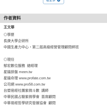
看更多
「對孩子來說，他們還相信童話的可能。

我們鼓勵孩子閱讀，不就希望他們開動幻想的引擎，奔馳飛翔
於想像的國度裡嗎？

作者資料
我們現在熟知的原典，伊底帕斯情結、繆斯女神、木馬屠
城……幾乎全來自希臘羅馬神話。

王文華
有次帶孩子們去奇美博物館，那些圖有大半講的是希臘羅馬神
◎學歷

話，當我跟孩子們講這些故事，他們張著亮亮的眼睛望著我
長庚大學企研所

時，我只有一種感覺：幸好，我有讀過希臘羅馬神話！」

中國生產力中心，第二屆高級經營管理顧問師班

=內容簡介=

◎現任

整天吵吵鬧鬧、打打殺殺，

郁宏數位服務  總經理

天哪！這些天神是怎麼回事！

星鑰排盤 meen.tw

從前從前，世界還沒成形的時候，

星鑰命理 www.profate.com.tw

天地間什麼都沒有，直到眾神一個個出現。

公司網 www.pro58.com.tw

你以為他們團結合作、相親相愛？

台塑易經社團紫微斗數  講師

你以為他們同心協力，只為打造世界嗎？

中華民國占驗紫微學會  首席顧問

不！他們每個都跳出來想稱王！

中華易經哲學研究發展協會  顧問
