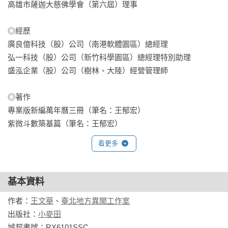
想偷襲取勝的，集結勢力，想著狡詐的詭計，

高雄市薩迦大慈佛學會（第六屆）理事

害怕被奪權的，竟然先把別人給吞下肚子！

那時世界真是一團亂！

◎經歷

偉大的天神怎麼這麼會惹麻煩啊？

廣良億科技（股）公司（南港軟體園區）總經理

你可能不知道──

弘一科技（股）公司（新竹科學園區）總經理特別助理

世界上第一場大戰，竟打了快一萬年？

盛泓企業（股）公司（樹林、大陸）經營管理師

宇宙最偉大的天神什麼都不怕，只怕太太追殺？

最聰明的那位女神之所以智商這麼高，竟是因為她從爸爸腦袋
◎著作

裡誕生？

專業版新編萬年曆三冊（筆名：王郁宏）

如果打擾女神狩獵，可能會被她永遠變成狗？

紫微斗數築基篇（筆名：王郁宏）

不小心觸怒天神的話，可能會被懲罰搬石頭？

紫微斗數算什麼（築基篇92.8）（恆友文化出版）

看更多
快加入眾神的世界大戰！

紫微星鑰（時報出版）

十四堂幽默逗趣的神話課幫你奠定歷史常識！

紫微四化（時報出版）

十四篇最必備的神話大人物為頭腦輕鬆充電！

命理網及線上神算作者（www.profate.com.tw/紫微斗數論斷，
基本資料
資料庫五十萬字以上，論斷服務超過一百萬次以上）

=本書架構簡介=

作者：
王文華
、
臺北地方異聞工作室
◎生動插畫、趣味標題點出天神英雄最大特色

出版社：
小麥田
◎專利

本書與《給孩子的希臘羅馬神話故事（下）》總共有二十五堂
城邦書號：RX6101SSC
