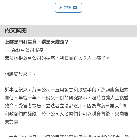
石油煤礦是門好生意

看更多
我們早就該採納我們自己給別人的建議了。

9  小心，資產有毒

內文試閱
華爾街上的管理大師

上癮是門好生意，還是大麻煩？
這是一場豪賭，不過他們賭輸之後的痛苦很短暫。

──為菸草公司服務

無法抗拒菸草公司的誘惑，利潤實在太令人上癮了。

10  保險公司裡，一份神祕的簡報

當理賠部門成了盈利單位

報應終於來了。

他們開創了一種新趨勢，讓理賠流程變邪惡……

近半世紀來，菸草公司一直用謊言和欺騙手段，逃避應負起的
11  安隆與太空人

責任。年復一年、一份又一份的研究顯示，吸菸會讓人上癮並
有人做筆記，有人在偷拍

致命。受害者提告、立法者立法都沒用，因為靠菸草業大律師
曾經，球迷們在「安隆球場」裡看棒球賽……

和政客們的護航，菸草公司大老闆們都可以隱身幕後，只向股
東負責。

12  遙遠的南非，一堂不曾上過的課

慢動作發生的災難
