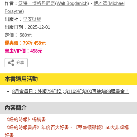
作者：
沃特．博格丹尼奇(Walt Bogdanich)
、
傅才德(Michael
Forsythe)
出版社：
早安財經
出版日期：2025-12-01
定價： 580元
優惠價：79折 458元
書虫VIP價：458元
本書適用活動
8月會員日：外版79折起；$1199折$200再抽$888購書金！
內容簡介
《紐約時報》暢銷書

《紐約時報書評》年度百大好書、《華盛頓郵報》50大非虛構
好書
