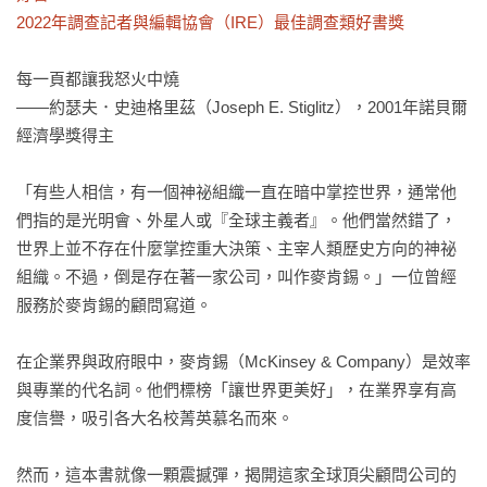
2022年調查記者與編輯協會（IRE）最佳調查類好書獎
每一頁都讓我怒火中燒

——約瑟夫．史迪格里茲（Joseph E. Stiglitz），2001年諾貝爾
經濟學獎得主

「有些人相信，有一個神祕組織一直在暗中掌控世界，通常他
們指的是光明會、外星人或『全球主義者』。他們當然錯了，
世界上並不存在什麼掌控重大決策、主宰人類歷史方向的神祕
組織。不過，倒是存在著一家公司，叫作麥肯錫。」一位曾經
服務於麥肯錫的顧問寫道。

在企業界與政府眼中，麥肯錫（McKinsey & Company）是效率
與專業的代名詞。他們標榜「讓世界更美好」，在業界享有高
度信譽，吸引各大名校菁英慕名而來。

然而，這本書就像一顆震撼彈，揭開這家全球頂尖顧問公司的