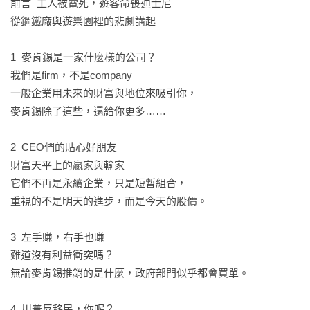
前言  工人被電死，遊客命喪迪士尼

從鋼鐵廠與遊樂園裡的悲劇講起

1  麥肯錫是一家什麼樣的公司？

我們是firm，不是company

一般企業用未來的財富與地位來吸引你，

麥肯錫除了這些，還給你更多……

2  CEO們的貼心好朋友

財富天平上的贏家與輸家

它們不再是永續企業，只是短暫組合，

重視的不是明天的進步，而是今天的股價。

3  左手賺，右手也賺

難道沒有利益衝突嗎？

無論麥肯錫推銷的是什麼，政府部門似乎都會買單。

4  川普反移民，你呢？
