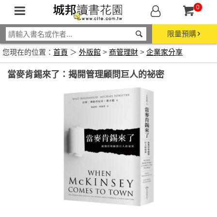
0
限量預購
您現在的位置：
首頁
＞
外版館
>
商管理財
>
企業家分享
當麥肯錫來了：揭開管理顧問巨人的祕密