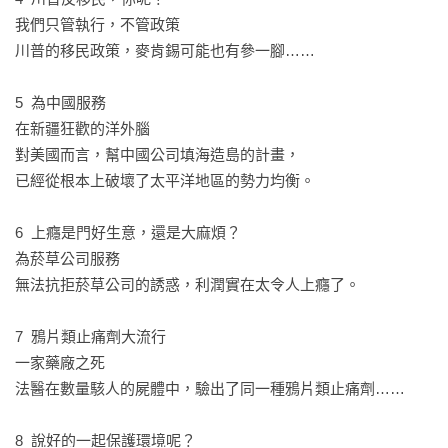
我們只管執行，不管政策

川普的移民政策，麥肯錫可能也有參一腳……

5  為中國服務

在新疆狂歡的洋外腦

對美國而言，幫中國公司填海造島的計畫，

已經從根本上破壞了太平洋地區的勢力均衡。

6  上癮是門好生意，還是大麻煩？

為菸草公司服務

無法抗拒菸草公司的誘惑，利潤實在太令人上癮了。

7  鴉片類止痛劑大流行

一家藥廠之死

法醫在數量駭人的屍體中，驗出了同一種鴉片類止痛劑……

8  說好的一起保護環境呢？
