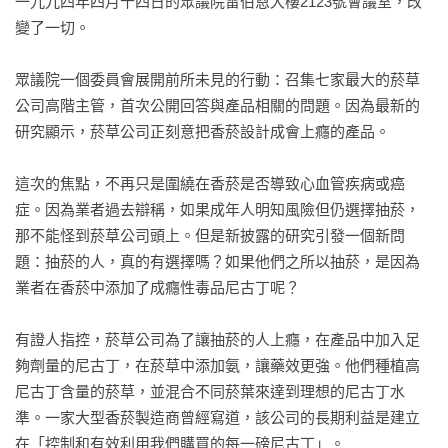
一九九四年四月十四日的眾議院雷伯恩大樓2123號會議室，改
當客戶深陷困境時，能不能表現出貪得無厭？

變了一切。

13  中東王儲與「麥肯錫部」

眾議院一個委員會展開前所未見的行動：召集七家最大的菸草
顧問業中的「完美避險」

公司高階主管，首次公開回答與產品相關的問題。因為最新的
杜拜辦公室牆上，懸掛著一幅王室譜系組織圖。

研究顯示，菸草公司正刻意把香菸設計成會上癮的產品。

14  「老友治國團」的團友們

這次的焦點，不再只是圍繞在香菸是否導致心血管疾病或癌
一份鹹魚翻身的提案

症。因為業者過去辯稱，如果成年人明知風險但仍選擇抽菸，
我們的活動跨越國界，登上世界舞台。

那不能怪到菸草公司頭上。但是新披露的研究引發一個新問
題：抽菸的人，真的有選擇嗎？如果他們之所以抽菸，是因為
後記

業者在香菸中添加了成癮性毒品尼古丁呢？

資料來源說明

致謝

有證人指控，菸草公司為了讓抽菸的人上癮，在產品中加入足
註
夠劑量的尼古丁，在菸草中添加氨，讓藥效更強。他們種植高
尼古丁含量的菸草，並混合不同菸葉來達到理想的尼古丁水
準。一家大型香菸製造商曾經寫道，該公司的長期利益是建立
在「控制和有效利用我們購買的每一磅尼古丁」。
