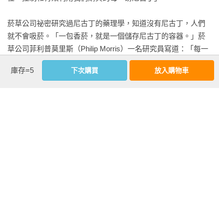
菸草公司祕密研究過尼古丁的藥理學，知道沒有尼古丁，人們
就不會吸菸。「一包香菸，就是一個儲存尼古丁的容器。」菸
草公司菲利普莫里斯（Philip Morris）一名研究員寫道：「每一
根香菸，都是投放尼古丁劑量的分配器；每一口煙霧，都是尼
庫存=5
下次購買
放入購物車
古丁的載體。」

看更多
由於市場擔心吸菸可能會被徹底禁止，香菸概念股應聲下跌。
菲利普莫里斯試圖針對兩名記者，以及他們所服務的美國廣播
延伸內容
公司（ＡＢＣ），提出一百億美元的誹謗訴訟（因為這兩位記
調查深入……本書所描繪的，是一家為了利潤不擇手段、積極
者深入調查這起事件）來嚇阻媒體報導。

鼓吹裁員與離岸外包，幾乎完全脫離道德與價值準則的企
業……這本書清楚而駭人的揭示了過去五十年間，促使美國中
但為時已晚，風向已經轉了。

產階級逐步衰退的管理哲學。

——《紐約時報書評》

聽證會當天，全美現場直播，難得見到七位菸草公司大老闆排
排站、舉手宣誓自己接下來的話會句句屬實。

徹底粉碎了麥肯錫光鮮亮麗的形象……在這部以《紐約時報》