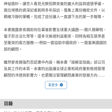
神祕面紗，讓世人看見光鮮招牌背後的龐大利益與道德爭議。
兩位得獎的資深記者耗時多年採訪、蒐集上萬份機密文件，以
精確冷靜的筆觸，完成了這份讓人一直讀下去的第一手報導。

本書揭露麥肯錫如何在幕後影響全球重大議題──鴉片類藥物、
電子菸合法化等等，還多次無視利益衝突、同時為相互競爭甚
至衝突的兩方服務──例如一面協助中國政府，一面當美國國防
部的顧問。

雖然麥肯錫強烈否認書中內容，稱本書「誤解並扭曲」該公司
及其工作的本質，本書的出版讓全球企業和政府重新檢視管理
顧問的滲透與影響力，也更關注管理顧問產業的發展方向……
看更多
目錄