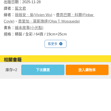
出版日期：2025-11-28

譯者：
藍文君
繪者：
薇薇安．吳(Vivien Wu)
、
費恩巴爾．科爾(Finbar 
Coyle)
、
奧里加．莫斯瑰達(Olga T. Mosqueda)
書系：
繪本故事(小光點)
規格：精裝 / 全彩 / 64頁 / 19cm×25cm                
看更多
相關書籍
庫存=2
下次購買
放入購物車
同作者
同書系
同分類
同出版社