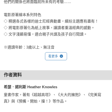
他們的關係也將面臨前所未有的考驗……

電影原著繪本系列特色

◇ 精選各式各樣的迪士尼經典動畫，繽紛主題應有盡有！

◇ 將電影原著化為紙上故事，讓讀者重溫經典的感動。

◇ 文字淺顯易懂，適合親子共讀及孩子自行閱讀。

※適讀年齡：3歲以上、無注音
看更多
作者資料
希瑟．諾利斯 Heather Knowles
童書作家，著有《超越高塔》、《大大的擁抱》、《完美寫
真》與《預備，開始，撞！》等作品。
