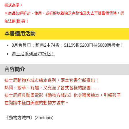
樣式為準。
※商品如經拆封、使用、或拆解以致缺乏完整性及失去再販售價值時，恕
無法退(換)貨！
本書適用活動
8月會員日：新書2本74折；$1199折$200再抽$888購書金！
迪士尼系列展73折起！
內容簡介
迪士尼動物方城市繪本系列，兩本套書全新推出！

熱鬧、繁華、有趣，又充滿了各式各樣的謎團……

迪士尼經典動畫電影《動物方城市》化身精美繪本，引領孩子
在閱讀中樣由美麗的動物方城市。
《動物方城市》(Zootopia)
