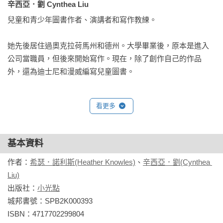
辛西亞．劉 Cynthea Liu
兒童和青少年圖書作者、演講者和寫作教練。

她先後居住過奧克拉荷馬州和德州。大學畢業後，原本是進入
公司當職員，但後來開始寫作。現在，除了創作自己的作品
外，還為迪士尼和漫威編寫兒童圖書。
看更多
基本資料
作者：
希瑟．諾利斯(Heather Knowles)
、
辛西亞．劉(Cynthea 
Liu)
出版社：
小光點
城邦書號：SPB2K000393

ISBN：4717702299804
