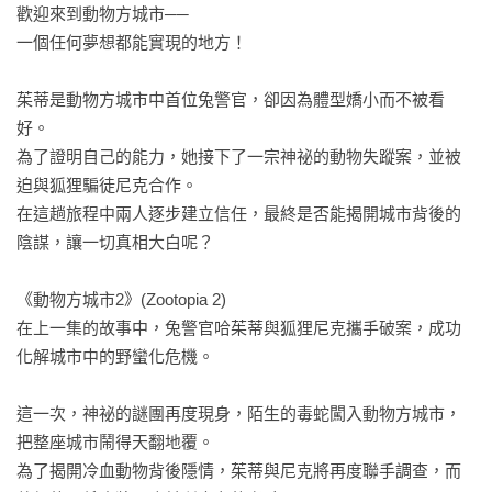
歡迎來到動物方城市──

一個任何夢想都能實現的地方！

茱蒂是動物方城市中首位兔警官，卻因為體型嬌小而不被看
好。

為了證明自己的能力，她接下了一宗神祕的動物失蹤案，並被
迫與狐狸騙徒尼克合作。

在這趟旅程中兩人逐步建立信任，最終是否能揭開城市背後的
陰謀，讓一切真相大白呢？

《動物方城市2》(Zootopia 2)

在上一集的故事中，兔警官哈茱蒂與狐狸尼克攜手破案，成功
化解城市中的野蠻化危機。

這一次，神祕的謎團再度現身，陌生的毒蛇闖入動物方城市，
把整座城市鬧得天翻地覆。

為了揭開冷血動物背後隱情，茱蒂與尼克將再度聯手調查，而