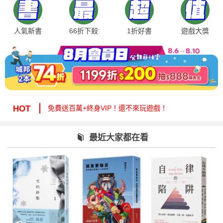
人氣新書
66折下殺
1折好書
遊戲大獎
絕版35折，年度唯一！快來周年慶逛逛！
免費送百萬+終身VIP！還不來玩遊戲！
HOT
周年慶1折起！滿額再減15%送6折券！
城邦讀書花園提醒您：嚴防詐騙，小心求證！
最近大家都在看