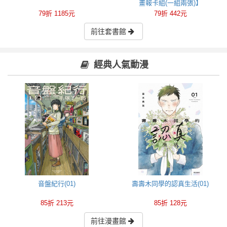
畫報卡組(一組兩張)】
79折 1185元
79折 442元
前往套書館
經典人氣動漫
音盤紀行(01)
壽壽木同學的認真生活(01)
85折 213元
85折 128元
前往漫畫館