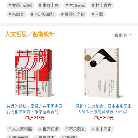
# 文學小說館
# 東野圭吾
# 宮部美幸
# 村上春樹
# 布蘭登
# POPO原創
# 慶餘年全冊
# 三體
人文哲思╱藝術設計
看更多
共識的終結：當權力者不再需要
感動，如此創造：日本電影配樂
我們相信謊言，誰掌握現實的定
大師久石讓的音樂夢（新版）
義權，誰就能操控政治
79折 316元
79折 300元
# 人文藝術館
# 吉原花街
# 不只厭女
# 地中海史
# 流行音樂
# 貓貓歷史
# 神保町