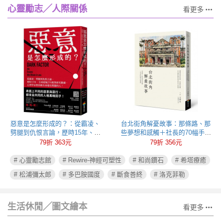
心靈勵志╱人際關係
看更多
惡意是怎麼形成的？：從霸凌、
台北街角解憂故事：那條路、那
劈腿到仇恨言論，歷時15年、全
些夢想和感觸＋社長的70幅手繪
球超過250萬筆研究數據，心理學
插圖
79折 363元
79折 356元
家教你揪出身邊有問題的人！
# 心靈勵志館
# Rewire-神經可塑性
# 和尚鑽石
# 希塔療癒
# 松浦彌太郎
# 多巴胺國度
# 斷食善終
# 洛克菲勒
生活休閒╱圖文繪本
看更多