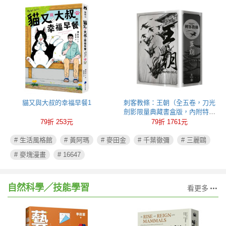
貓又與大叔的幸福早餐1
刺客教條：王朝（全五卷，刀光
劍影限量典藏書盒版，內附特製
刺客水墨古風海報）
79折 253元
79折 1761元
# 生活風格館
# 黃阿瑪
# 麥田金
# 千葉徹彌
# 三麗鷗
# 麥塊漫畫
# 16647
自然科學╱技能學習
看更多