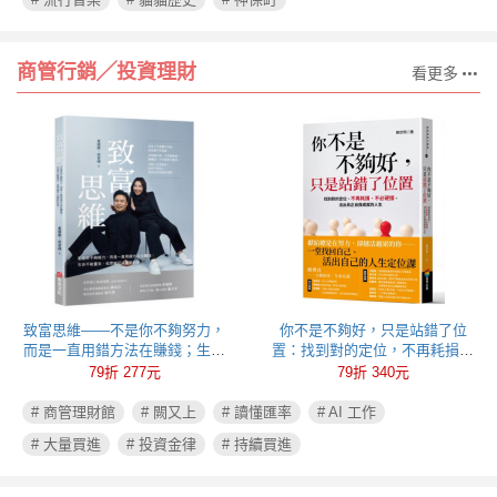
商管行銷╱投資理財
看更多
致富思維——不是你不夠努力，
你不是不夠好，只是站錯了位
而是一直用錯方法在賺錢；生命
置：找到對的定位，不再耗損、
不能重來，但思維可以重新彩
不必硬撐，活出真正自我成就的
79折 277元
79折 340元
排！
人生
# 商管理財館
# 闕又上
# 讀懂匯率
# AI 工作
# 大量買進
# 投資金律
# 持續買進