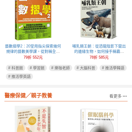
藝數摺學2：20堂用指尖探索幾何
哺乳類王朝：從恐龍陰影下竄出
規律的藝數美學課，從對稱全等
的邊緣生物，如何接手稱霸地
到比例相似，動手體驗數學之用
球？
79折 552元
78折 585元
與藝術之美
# 科普館
# 學習館
# 樂咖老師
# 大腦科普
# 推活學韓語
# 推活學英語
醫療保健╱親子教養
看更多