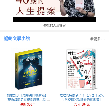
40歲的人生提案
暢銷文學小說
看更多
烈愛對決【限量書口噴繪版】
推理的時間到了！【六位作家╳
（現象級同名電視劇原著小說 全
六則短篇╳致讀者的挑戰書】
球冰球羅曼史狂潮代表作）
79折 356元
79折 394元