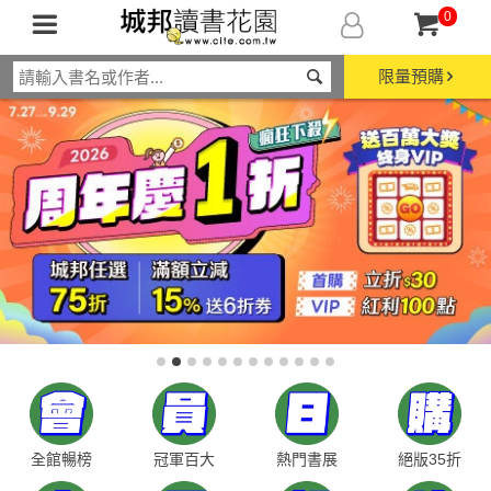
0
限量預購
全館暢榜
冠軍百大
熱門書展
絕版35折