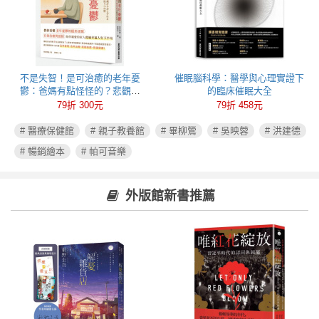
不是失智！是可治癒的老年憂
催眠腦科學：醫學與心理實證下
鬱：爸媽有點怪怪的？悲觀易
的臨床催眠大全
怒、健忘失眠可能都是心病！照
79折 300元
79折 458元
護必讀老年憂鬱症指南
# 醫療保健館
# 親子教養館
# 畢柳鶯
# 吳映蓉
# 洪建德
# 暢銷繪本
# 帕可音樂
外版館新書推薦