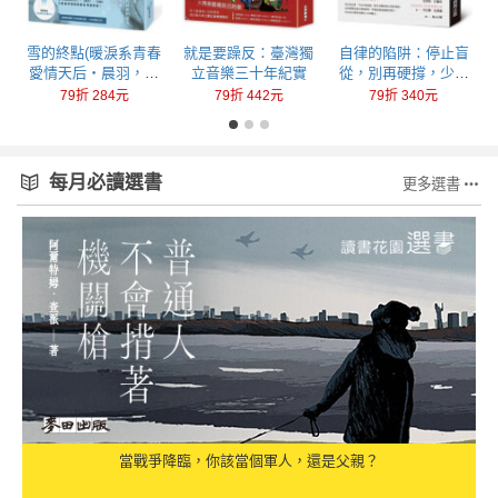
回
雪的終點(暖淚系青春
就是要躁反：臺灣獨
自律的陷阱：停止盲
愛情天后‧晨羽，全
立音樂三十年紀實
從，別再硬撐，少做
新加筆黑暗純愛系列
一點，成就更多
79折 284元
79折 442元
79折 340元
最終曲！)
每月必讀選書
更多選書
當戰爭降臨，你該當個軍人，還是父親？