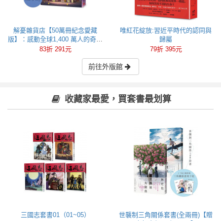
解憂雜貨店【50萬冊紀念愛藏
唯紅花綻放:習近平時代的認同與
版】：感動全球1,400 萬人的奇蹟
歸屬
之書，東野圭吾最令人感動落淚
83折 291元
79折 395元
的作品！
前往外版館
收藏家最愛，買套書最划算
三國志套書01（01~05）
世襲制三角關係套書(全兩冊)【贈