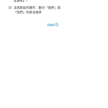
言譯序】）
法西斯如何運作：劃分「我們」與
「他們」的政治操弄
more