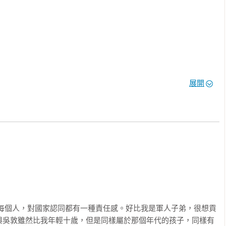
展開
學台灣校友總會副理事長)
上下下每個人，對國家認同都有一種責任感。好比我是軍人子弟，很想貢
與吳敦雖然比我年輕十歲，但是同樣屬於那個年代的孩子，同樣有