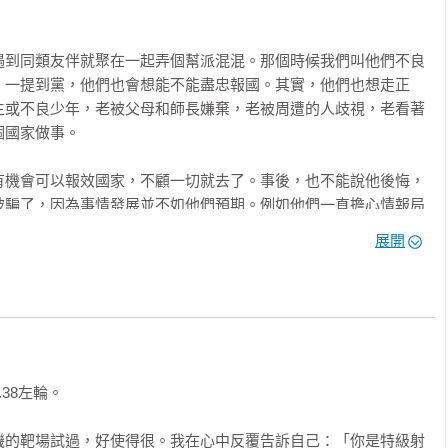
遇到同類友伴就聚在一起弄個幫派混混。那個時候我們叫他們不良
，一提到黨，他們也會想能不能盡忠報國。其實，他們也想走正
生或不良少年，老被父母和師長嫌棄，老被周遭的人歧視，老看著
國家做事。

有機會可以報效國家，不顧一切就去了。事後，也不能說他後悔，
被騙了，因為事情發展並不如他們預期。例如他們一直擔心情報局
上我跟他們解釋過很多次，這是不可思議，也絕不可能的事情。爲
展開
後，卻怕機密外洩，就以保密為由，把你滅口，怎麼可能？因為紙
的事，真相遲早會曝光，只看時間早晚。而且，如果國家真把功臣
，擔心來擔心去，私下做了很多保命動作，再加上他們畢竟不是正
保守機密，行動後更沉不住氣，導致整個事件失控。

8左輪。

別交代要好好關照他們，所以日子並不是很苦，只是暫時失去自由
磯的靶場試過，好使得很。我在心中反覆告訴自己：「你是特級射
過，就是不能自由進出。
