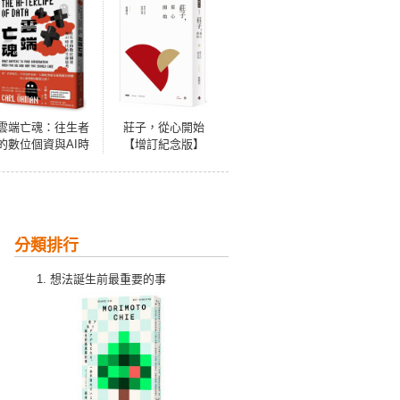
雲端亡魂：往生者
莊子，從心開始
的數位個資與AI時
【增訂紀念版】
代的生命思考
參：解答自由，無
翼而飛
分類排行
想法誕生前最重要的事