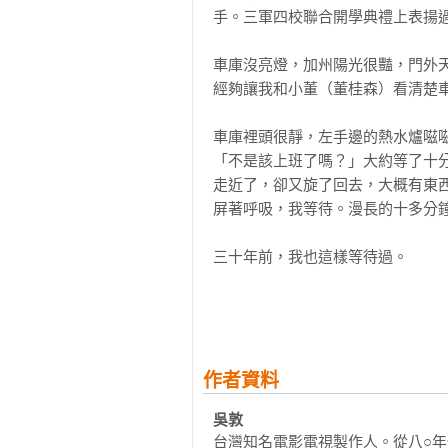
手。三軍四校聯合開學典禮上表揚過
出獄後，我每個星期都陪陳啟禮太
車庫沒亮燈，加州陽光很豔，門外天
問題，可是吳敦個性強，你們要想
經夠讓我和小董（董桂森）看清楚車
裡都有股不平之氣，都想早點出獄
響力，但是美國人有意見，加上還要
車庫裡頭很靜，左手邊的熱水爐嗞
「不是該上班了嗎？」大約等了十
陳啟禮情報局受訓課程是你安排的
走近了，卻又旋了回去，大概有東西
符合你的預期，回頭重看四十年前的
屏著呼吸，我等待。漫長的十多分鐘
冥冥中自有天意，人各有命。

三十年前，我也這樣等待過。

情報局吸收新同志都有章法規矩，
當時，還在讀小學，身高不到一五
院召募行動高手，經過考核測試與
進「狗弟」家樓梯下的小空隙裡。那
局長交辦下來，我排好課程就帶他們
「狗弟」就是個最會仗勢欺人的屁
作者資料
自始至終，他們的受訓課程都與制
骨溜溜轉。本事沒有，就是一張嘴
們去殺人，目的只是去壯大組織，
吳敦
肉，滿能打的，號稱「幸安聯盟」，
八一年宋長志上將主持「大陸工作
台灣知名電影電視製作人。從八○