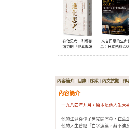
進化思考：引導創
來自巴夏的生命
造力的「變異與選
息：日本熱銷20
擇」
冊，解答你對此
的所有疑問
內容簡介
|
目錄
|
序跋
|
內文試閱
|
作
內容簡介
一九八四年九月，原本是他人生大
他的江湖從彈子房揭開序幕，在舊金
他的人生曾經「白字連篇，辭不達意