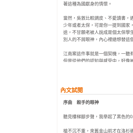
著這種為國獻身的情懷。

當然，吳敦比較調皮、不愛讀書，
少年或者太保，可是你一提到國家
途，不甘願老被人說成是個太保學
別人的不屑眼神，內心裡總想替這個
江南案這件事就是一個契機，一聽
但是從他們的認知與感受中，好像
翻臉不認人，他們會被滅口。事實
什麼？當國家交付你任務，做完之
包不住火，天下沒有神不知鬼不覺
滅口了，以後還有誰爲國家做事？

內文試閱
序曲　殺手的眼神
他們可能間諜或武俠小說看太多了
式情報員，不懂得低調，行動前沒能
聽見樓梯腳步聲，我舉起了黑色的0.3
陳啟禮和吳敦關進牢後，高層有特
槍不沉不重，來舊金山前才在洛杉
而已。我同樣也關了兩年半，日子照