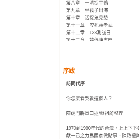
第八章　一清捉旱鴨

第九章　坐筏子出海

第十章　活捉鬼見愁

第十一章　咬死蔣孝武

第十二章　123測謊日

第十三章　請傳陳虎門

第十四章　五星級獄廚

第十五章　牢中開天眼

第十六章　天下父母心

第十七章　同生不共死

序跋
第十八章　水淹善導寺

訪問代序
第十九章　製片變大亨

第二十章　長宏四顆星

你怎麼看吳敦這個人？

第二十一章　老病懺悔錄

陳虎門將軍口述/藍祖蔚整理

跋　

我的前夫吳敦/許佩容(北京清華大
1970到1980年代的台灣，上
獻一己之力爲國家做點事。陳啟禮