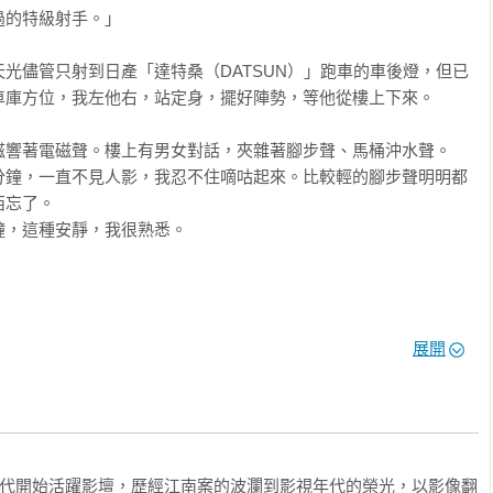
的特級射手。」

太到龜山監獄探視陳啟禮，他都對我說，他理解政府難處，他沒有
光儘管只射到日產「達特桑（DATSUN）」跑車的車後燈，但已
辦法安慰他。這句話我一聽就明白，他是借吳敦說自己，兩個人心
庫方位，我左他右，站定身，擺好陣勢，等他從樓上下來。

，我們也很努力想辦法，郝柏村將軍在他的位子上也發揮了一定影
考慮外界觀感，所以待了六年半才出獄。

嗞響著電磁聲。樓上有男女對話，夾雜著腳步聲、馬桶沖水聲。
分鐘，一直不見人影，我忍不住嘀咕起來。比較輕的腳步聲明明都
，行動公文是你簽報，行動匯報只對你一人，最後的發展相信也不
忘了。

江南案，你有何感想？

，這種安靜，我很熟悉。

先由基層人員四面八方去吸收適合人才，例如我們就常到少年感化
○公分的我，懷裡裡著武士刀和飯盒，乘著傍晚天色昏暗，一溜煙鑽
才逐級往上呈報。陳啟禮和帥嶽峰則跳過這些程序，直接由汪希苓
展開
是我的攻擊基地，就等著「狗弟」返家。

到情報局松竹山莊受訓。

，個頭跟我差不多，人一多就喳呼喧鬧，落單就靜得像老鼠，眼睛
裁行動無關，主要在情報布建和訊息傳遞的基礎訓練，沒有想要他
又賤又臭屁。他們幾位念初中的混在一起，有幾個大個兒有一點肌
擴大情報網。「善於運用幫派分子，從事大陸情報工作」，是一九
相互照應，囂張的很。

會報的決議之一，理所當然成為情報局的執行方針，歷史悠久的清
年代開始活躍影壇，歷經江南案的波瀾到影視年代的榮光，以影像翻