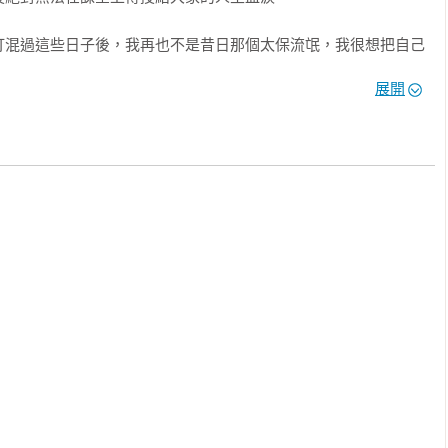
打混過這些日子後，我再也不是昔日那個太保流氓，我很想把自己
人明白。我走過的人生路，多數人根本無法想像，我體會的人性冷
展開
。

情告白，江湖險惡，你們能看懂多少，聽進多少，就看彼此情緣