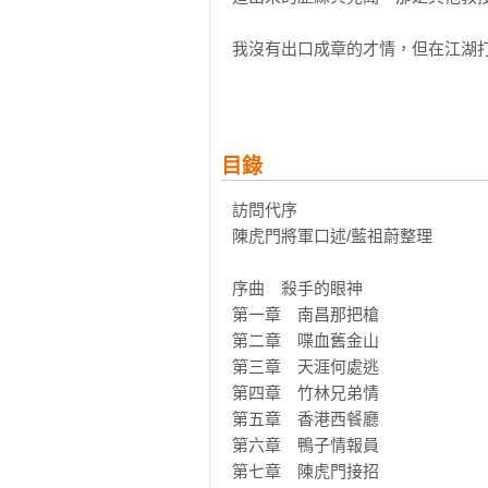
我沒有出口成章的才情，但在江湖
從社會大學歷練得來的心得讓更多
暖，也不是任何課本可以傳授記載的
這本書算是我的最後告白，也是真
目錄
了。

訪問代序   

〡專文推薦〡
陳虎門將軍口述/藍祖蔚整理

陳虎門將軍
序曲　殺手的眼神

第一章　南昌那把槍

第二章　喋血舊金山

第三章　天涯何處逃

第四章　竹林兄弟情

第五章　香港西餐廳

第六章　鴨子情報員

第七章　陳虎門接招
