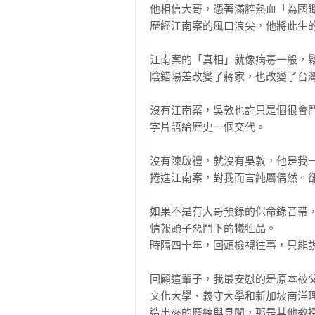
他相信大哥，憑著滿腔熱血「為國鋤
歷經江南案的風口浪尖，他將此生的
江南案的「真相」就像病毒一般，鬆
陰錯陽差改變了蔣家，也改變了台灣
沒有江南案，吳敦也許只是個很會
字片語給歷史一個交代。

沒有陳啟禮，就沒有吳敦，他是我一
捲進江南案，對我而言純屬偶然。卻
如果不是有大哥預錄的保命錄音帶
情報頭子惡鬥下的犧牲品。

時隔四十年，回頭檢視往事，只能說
回顧這輩子，我最安慰的是原本被
文化大學、義守大學和新加坡南洋
造出來的歷練與見聞，那是其他教授