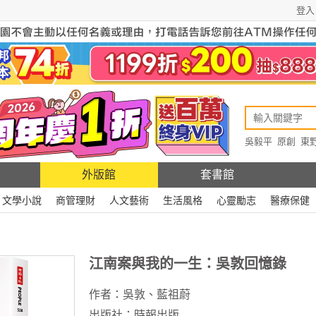
登入
吳毅平
原創
東
原創
Rewire
外版館
套書館
文學小說
商管理財
人文藝術
生活風格
心靈勵志
醫療保健
江南案與我的一生：吳敦回憶錄
作者：
吳敦
、
藍祖蔚
出版社：
時報出版