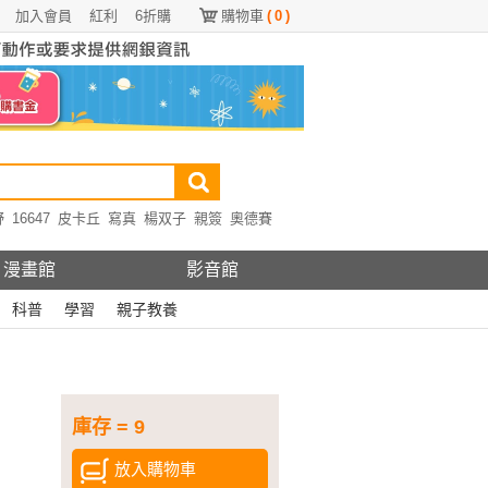
加入會員
紅利
6折購
購物車
(
0
)
野
16647
皮卡丘
寫真
楊双子
親簽
奧德賽
漫畫館
影音館
科普
學習
親子教養
庫存 = 9
放入購物車