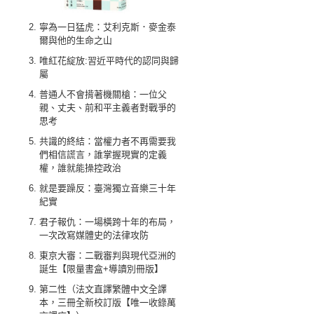
寧為一日猛虎：艾利克斯．麥金泰
爾與他的生命之山
唯紅花綻放:習近平時代的認同與歸
屬
普通人不會揹著機關槍：一位父
親、丈夫、前和平主義者對戰爭的
思考
共識的終結：當權力者不再需要我
們相信謊言，誰掌握現實的定義
權，誰就能操控政治
就是要躁反：臺灣獨立音樂三十年
紀實
君子報仇：一場橫跨十年的布局，
一次改寫媒體史的法律攻防
東京大審：二戰審判與現代亞洲的
誕生【限量書盒+導讀別冊版】
第二性（法文直譯繁體中文全譯
本，三冊全新校訂版【唯一收錄萬