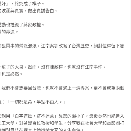
奸」，終究成了棋子。

波瀾與真實，做出真誠告白。

動也摧毀了蔣家政權。

的命運。

鬥毆鬧事的幫派混混，江南案卻改寫了台灣歷史，絕對值得留下隻
輩子的大哥。然而，沒有陳啟禮，也就沒有江南事件。

也是必然。

，我們不會想要回台灣，也就不會遇上一清專案，更不會成為兩個
：「一切都是命，半點不由人。」

父親用「白字連篇，辭不達意」臭罵的混小子，最後竟然也能進入
理工大學，對著幾百位教授和學生，分享我在社會大學和電影圈打
絕對無法在課堂上傳授給大家的人生血淚。
