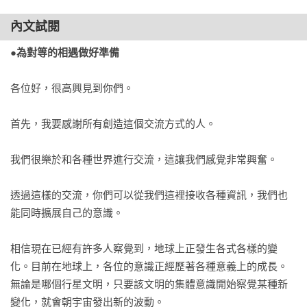
方法④──順應自然的生理節奏    

內文試閱
方法⑤──稍微改變飲食習慣    

■靜心練習：以色彩的能量取得平衡    

●為對等的相遇做好準備
療癒就是允許    

▼療癒他人    

各位好，很高興見到你們。

當療癒者意味著什麼？    

只要有意願，先開始再說    

首先，我要感謝所有創造這個交流方式的人。

▼療癒世界

我們很樂於和各種世界進行交流，這讓我們感覺非常興奮。

創造具有療癒波動的事物    

溝通也是療癒    

透過這樣的交流，你們可以從我們這裡接收各種資訊，我們也
為社會奉獻，為自己奉獻    

能同時擴展自己的意識。

如何運用能量點的波動？    

用意識的物理學「共鳴魔法」來療癒    

相信現在已經有許多人察覺到，地球上正發生各式各樣的變
化。目前在地球上，各位的意識正經歷著各種意義上的成長。
Q1 頸部有揮鞭式創傷，該怎麼辦才好？    

無論是哪個行星文明，只要該文明的集體意識開始察覺某種新
Q2 明明覺得育兒是充滿創造性的事，卻經常和孩子起衝突    

變化，就會朝宇宙發出新的波動。
