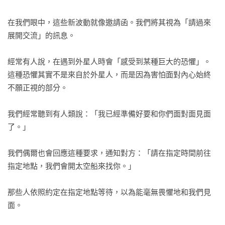
Q3 想要吸引適合的結婚對象    

Q4  請教關於男性能量和女性能量的平衡    

在我們眼中，這些新波動就像邀請函。我們將其視為「請過來
Q5 過世的父親，會以什麼形式傳來訊息？    

展開交流」的訊息。

◆巴夏與我③

經常有人說，在遇到外星人時會「感受到某種巨大的恐懼」。
母女兩代都是巴夏粉絲。在見證正向癌症治療法後，開始相信
這種恐懼其實不是來自於外星人，而是因為害怕面對內心始終
意念會顯化    

不願正視的部分。

◆巴夏與我﹤追加篇﹥

「與癌同學一體化計畫」成功！夢想成真，在美國享受新婚生
我們經常聽到有人類說：「我已經準備好要和你們面對面見面
活

了。」

第三章 建構世界

我們偶爾也會回應這種要求，通知對方：「請在指定時間前往
個人的波動，會讓全體改變    

指定地點，我們會開太空船來找你。」

前往另一個地球    

意識改變視角的表徵，就是「移動」    

那些人依照約定在指定地點等待，以為能毫無畏懼地和我們見
每一刻都在創造新的宇宙    

面。

一切都由你構成    
