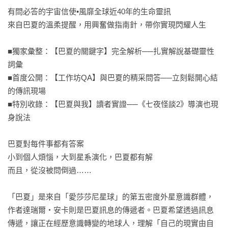
有問必答的宇宙信使•風靡全球近40年的生命靈訊

來自巴夏的溫柔提醒，用興奮做指南針，帶你實現閃耀人生

■獨家彙整：【巴夏的關鍵字】完全解析──扎實解說基礎靈性
詞彙

■首度公開：【工作坊QA】與巴夏的精采問答──立刻鬆開心結
的傳訊現場

■特別收錄：【巴夏與我】讀者實證──《七夜怪談2》導演也現
身說法

巴夏對每件事都有答案

小到個人煩惱，大到星系演化，巴夏都有解

而且，從沒被問倒過……

「巴夏」是來自「愛莎莎尼星球」的第五密度外星意識群體，
作者達瑞爾‧安卡則是巴夏訊息的傳遞者。巴夏希望透過訊息
傳遞，讓正在經歷意識轉變的地球人，理解「自己的現實由自