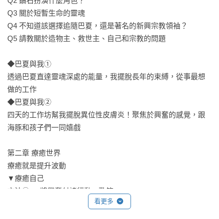
Q2 鑽石扮演什麼角色？    

Q3 關於短暫生命的靈魂    

Q4 不知道該選擇追隨巴夏，還是著名的新興宗教領袖？    

Q5 請教關於造物主、救世主、自己和宗教的問題    

◆巴夏與我①

透過巴夏直達靈魂深處的能量，我擺脫長年的束縛，從事最想
做的工作    

◆巴夏與我②

四天的工作坊幫我擺脫異位性皮膚炎！聚焦於興奮的感覺，跟
海豚和孩子們一同嬉戲    

第二章 療癒世界

療癒就是提升波動    

▼療癒自己

方法①──將興奮付諸行動、歡笑    

看更多
方法②──靜心    

方法③──瑜伽式呼吸    
