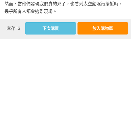
■靜心練習：創造之火／體驗滿足一切的自己    

然而，當他們發現我們真的來了，也看到太空船逐漸接近時，
用靜心創造新的世界    

幾乎所有人都會逃離現場。

為世界帶來興奮的感覺    

看更多
在不久的將來，你們實際見到我們的可能性會大幅提升。不過
庫存=3
下次購買
放入購物車
Q1 顯化的速度由什麼決定？    

在那之前，你們的意識還需要經歷更多變化。所以我們和許多
Q2 請告訴我鬼壓床和怪聲代表的意義    

文明進行初次交流時，都是像這樣先透過「通靈」（以特殊能
延伸內容
Q3 非常容易感受到波動    

力和高次元存在、外星人、靈體溝通）的形式對話。

Q4 總是會選擇困難的那一方    

推薦序
此外，由於在夢中更方便與個人互動，我們也會透過夢境為每
◆巴夏與我④

個人做準備，讓你們也能藉由通靈和我們交流。這樣一來，你
●我的創業人生，就是靠巴夏的公式走出來的

透過「起源」和「巴夏」察覺到虛假的興奮，現在正騎著公路
們就能間接地和我們見面，而且也不必承受過度的恐懼，只要
◎九粒Jolie／顯化小魔女
車環遊日本    

專心聽取資訊就好。

◆巴夏與我⑤ 

幾年前，我因為一位貴人叔叔的推薦，認識了巴夏
和巴夏一起工作？！突然接收到使命，開始製作為宇宙增加更
我是不是真的存在並不要緊。 

（Bashar）。

多感謝的電影    

各位能不能將從我這裡獲得的資訊，實際運用在人生之中，才
一接觸就立刻被祂超有趣的個性，還有那一針見血的宇宙智慧
第四章 1、3、5、7顯化法則

是最重要的事。 

給吸引住。

看更多