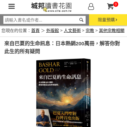
0
限量預購
您現在的位置：
首頁
＞
外版館
>
人文藝術
>
宗教
>
其他宗教相關
來自巴夏的生命訊息：日本熱銷200萬冊，解答你對
此生的所有疑問