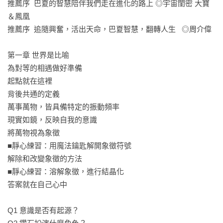
推薦序  巴夏的智慧陪伴我們走在進化的路上 ◎宇宙閨密 大寶
＆鳳凰

推薦序  追隨興奮，活出天命，巴夏智慧，翻轉人生   ◎周介偉

第一章 世界是比喻

為對等的相遇做好準備    

起點就在這裡    

背後共通的定義    

萬事萬物，皆具備特定的振動頻率    

現實如鏡，反映自我的意識    

將萬物視為象徵    

■靜心練習：用魔法鑰匙解開象徵符號    

解除和改變象徵的方法    

■靜心練習：溶解象徵，進行結晶化

答案就在自己心中

Q1 意識是否有起源？    
