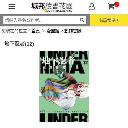
0
限量預購
您現在的位置：
首頁
＞
漫畫館
>
動作冒險
地下忍者(12)