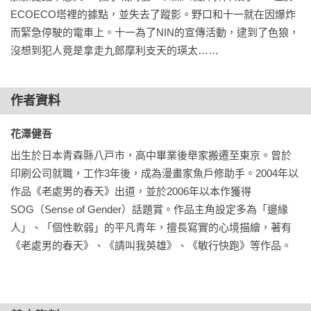
ECOECO塔裡的據點，並失去了蹤影。野口和十一就在因爆炸
而緊急停駛的電車上。十一為了NIN的宣傳活動，逮到了色狼，
沒想到犯人竟是拿走九郎摩利支天的瑛太……
作者資料
花澤健吾 
出生於日本青森縣八戸市，高中畢業後舉家搬遷至東京。曾於
印刷公司就職，工作3年後，成為漫畫家魚戶修助手。2004年以
作品《老處男的春天》出道，並於2006年以本作獲得
SOG（Sense of Gender）話題賞。作品主角設定多為「邊緣
人」、「個性軟弱」的平凡青年，擅長寫實的心境描繪，著有
《老處男的春天》、《請叫我英雄》、《敏行快跑》等作品。