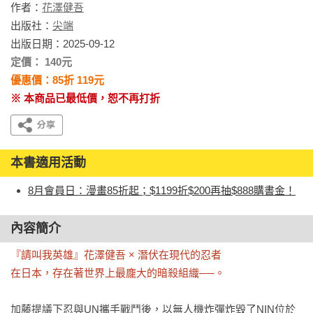
作者：
花澤健吾
出版社：
尖端
出版日期：2025-09-12
定價： 140元
優惠價：85折 119元
※ 本商品已最低價，恕不再打折
本書適用活動
8月會員日：漫畫85折起；$1199折$200再抽$888購書金！
內容簡介
『請叫我英雄』花澤健吾 × 潛伏在現代的忍者

在日本，存在著世界上最龐大的暗殺組織──。
加藤提議下忍與UN攜手戰鬥後，以無人機炸彈炸毀了NIN位於