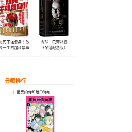
想死不如健身！改
雪球：巴菲特傳
變一生的超科學理
（榮退紀念版）
由：破除99％肌力
訓練迷思找到堅持
健身的意義，用肌
肉治癒人生的最強
動力手冊【暢銷紀
分類排行
念版】
相反的你和我(08)完