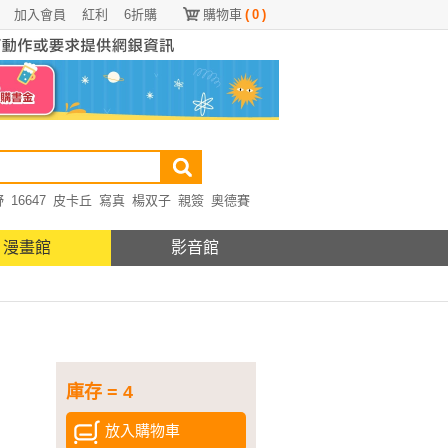
加入會員
紅利
6折購
購物車
(
0
)
野
16647
皮卡丘
寫真
楊双子
親簽
奧德賽
漫畫館
影音館
庫存 = 4
放入購物車