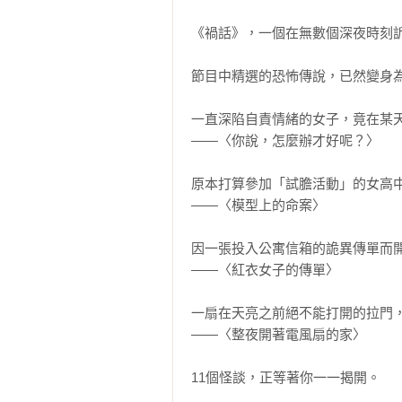
《禍話》，一個在無數個深夜時刻訴
節目中精選的恐怖傳說，已然變身為
一直深陷自責情緒的女子，竟在某天
——〈你說，怎麼辦才好呢？〉

原本打算參加「試膽活動」的女高中
——〈模型上的命案〉

因一張投入公寓信箱的詭異傳單而開
——〈紅衣女子的傳單〉

一扇在天亮之前絕不能打開的拉門，
——〈整夜開著電風扇的家〉

11個怪談，正等著你一一揭開。
