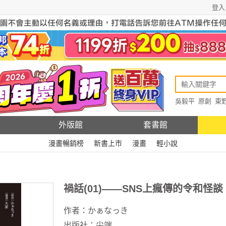
登入
吳毅平
原創
東
原創
Rewire
外版館
套書館
漫畫暢銷榜
新書上市
漫畫
輕小說
禍話(01)——SNS上瘋傳的令和怪談
作者：
かぁなっき
出版社：
尖端