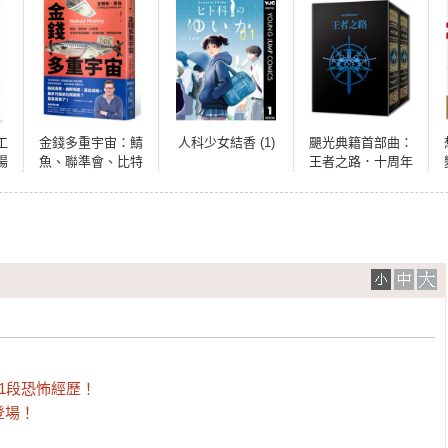
工
金錢多重宇宙：鯖
人科少女結香 (1)
颶光典籍首部曲：
場
魚、聯準會、比特
王者之路．十周年
話
幣……從貨幣看懂
紀念典藏限量精裝
通膨、金融危機、
燙金套書書盒版
關稅貿易戰
（附贈寰宇磁鐵徽
章「卡拉丁」款）
段恐怖經歷！

場！
