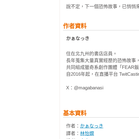
說不定，下一個恐怖故事，已悄悄
作者資料
かぁなっき 
住在北九州的書店店員。

長年蒐集大量真實經歷的恐怖故事，
共同組成獵奇系創作團體「FEAR飯
自2016年起，在直播平台 TwitC
X：@magabanasi
基本資料
作者：
かぁなっき
譯者：
林怡嫻