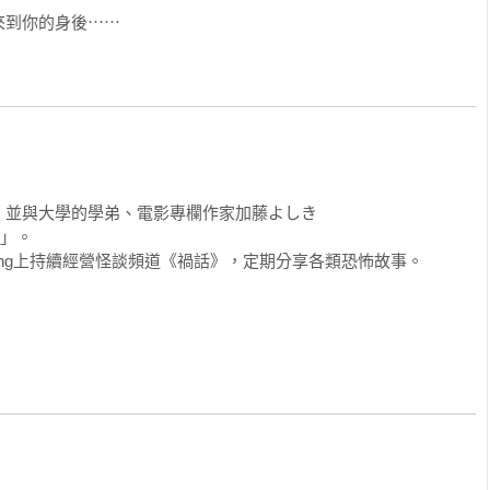
來到你的身後⋯⋯
並與大學的學弟、電影專欄作家加藤よしき

」。

asting上持續經營怪談頻道《禍話》，定期分享各類恐怖故事。
