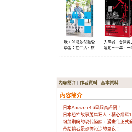
我，91歲依然熱愛
入陣者：台灣勞
學習：在生活、旅
運動三十年，一
行、互助當中，找
尊嚴與抵抗的對
到想做的事，快樂
去做，就能安心自
在
內容簡介
|
作者資料
|
基本資料
內容簡介
日本Amazon 4.6星超高評價！

日本恐怖故事蒐集狂人，精心網羅11
粉絲期盼的現代怪談，漫畫化正式登
帶給讀者最恐怖沁涼的夏夜！