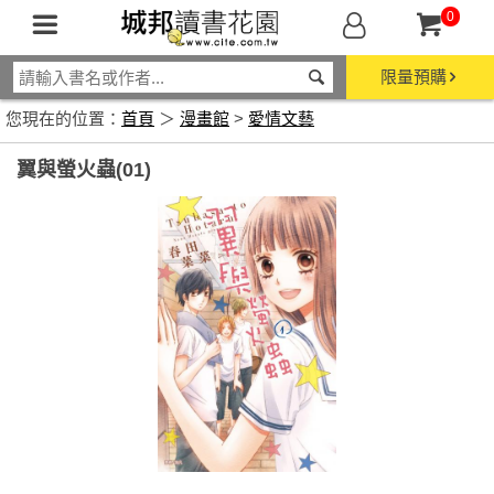
0
限量預購
您現在的位置：
首頁
＞
漫畫館
>
愛情文藝
翼與螢火蟲(01)