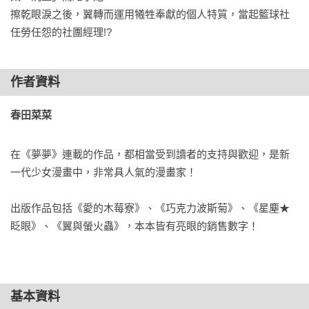
擦乾眼淚之後，翼轉而運用犧牲奉獻的個人特質，當起籃球社
任勞任怨的社團經理!?
作者資料
春田菜菜 
在《夢夢》連載的作品，都相當受到讀者的支持與歡迎，是新
一代少女漫畫中，非常具人氣的漫畫家！

出版作品包括《愛的木莓寮》、《巧克力波斯菊》、《星塵★
眨眼》、《翼與螢火蟲》，本本皆有亮眼的銷售數字！
基本資料