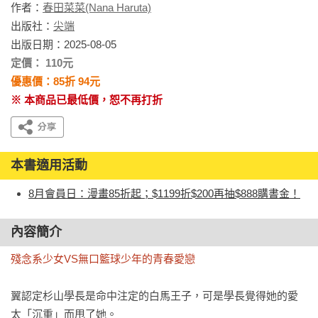
作者：
春田菜菜(Nana Haruta)
出版社：
尖端
出版日期：2025-08-05
定價： 110元
優惠價：85折 94元
※ 本商品已最低價，恕不再打折
本書適用活動
8月會員日：漫畫85折起；$1199折$200再抽$888購書金！
內容簡介
殘念系少女VS無口籃球少年的青春愛戀
翼認定杉山學長是命中注定的白馬王子，可是學長覺得她的愛
太「沉重」而甩了她。
