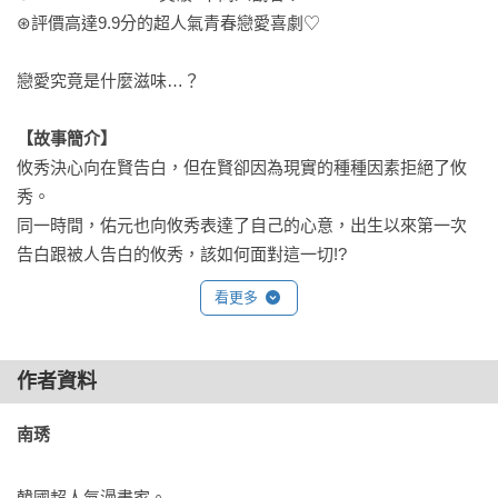
⊛評價高達9.9分的超人氣青春戀愛喜劇♡

戀愛究竟是什麼滋味…？

【故事簡介】
攸秀決心向在賢告白，但在賢卻因為現實的種種因素拒絕了攸
秀。

同一時間，佑元也向攸秀表達了自己的心意，出生以來第一次
告白跟被人告白的攸秀，該如何面對這一切!?
看更多
作者資料
南琇
韓國超人氣漫畫家。
