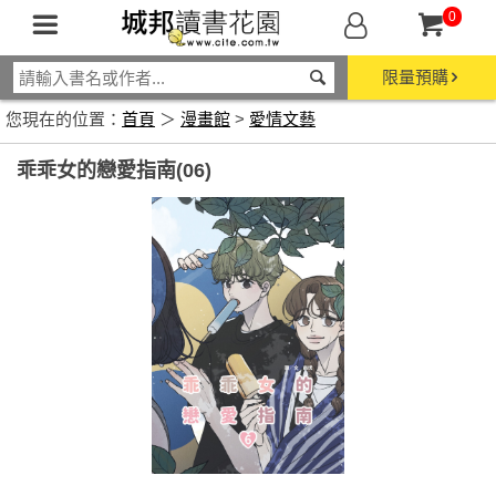
0
限量預購
您現在的位置：
首頁
＞
漫畫館
>
愛情文藝
乖乖女的戀愛指南(06)