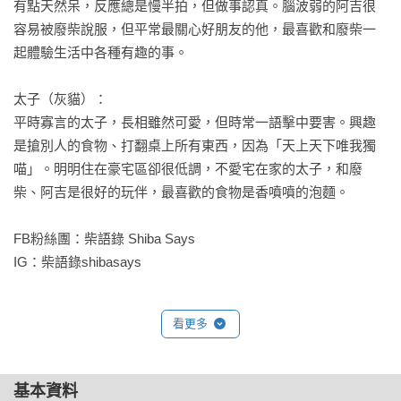
有點天然呆，反應總是慢半拍，但做事認真。腦波弱的阿吉很
容易被廢柴說服，但平常最關心好朋友的他，最喜歡和廢柴一
起體驗生活中各種有趣的事。

太子（灰貓）：

平時寡言的太子，長相雖然可愛，但時常一語擊中要害。興趣
是搶別人的食物、打翻桌上所有東西，因為「天上天下唯我獨
喵」。明明住在豪宅區卻很低調，不愛宅在家的太子，和廢
柴、阿吉是很好的玩伴，最喜歡的食物是香噴噴的泡麵。

FB粉絲團：柴語錄 Shiba Says

IG：柴語錄shibasays
看更多
基本資料