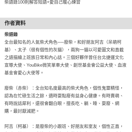
柴語錄100則解答短語+愛自己暖心練習
閉上眼，想想心中的提問（人事物）輕鬆深呼吸～～停下來翻
一頁！

頁面上的圖文就是一個指引或小建議，化為陪你做決定的勇
作者資料
氣。

柴語錄
全台最知名的人氣柴犬角色──廢柴，和好朋友阿吉（呆萌柯
★不只是解答之書，還有100個愛自己的暖心練習★
基）、太子（很有個性的灰貓），兩狗一貓以可愛圖文和直截
每個人的生活都有難處，每天都有各種妖魔鬼怪要打～

之語描繪上班族日常和內心話。三個好夥伴曾任台北捷運文化
面對眾多鬼怪，我們不必當好人，但能成為有愛之人❤❤❤

宣導大使、YouBike微笑單車大使、創世基金會公益大使、血液
擁有愛就從『對自己好』開始，書中100個隨手練習陪你轉念！

基金會愛心大使等。

～～本書由柴語錄夥伴們共同演出，生活偶爾有點廢，有益身
廢柴（赤柴）：全台知名度最高的柴犬角色，個性鬼靈精怪，
心健康～～
認為在忙碌生活之餘，適時耍點廢有益身心健康。有時賣萌、
有時說話犀利，還很會翻白眼，擅長吃、躺、睡、耍廢、網
購，最討厭減肥。

阿吉（柯基）：是廢柴的小跟班、好朋友和室友，個性正直，