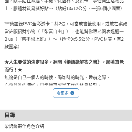
圖，隨手貼在電腦、手機、保溫杯、悠遊卡…等任何生活物品
上，膠體材質易撕好貼～（貼紙13x12公分，一張6個小圖案）

***柴語錄PVC全彩透卡：共2張，可當成書籤使用，或放在案頭
當許願招財小物（『柴富自由』），也能幫你跟老闆表達週一
Blue（『柴不想上班』）～（透卡9x5.5公分，PVC材質，有2
款圖案）

★人生要做的決定很多，翻開《柴語錄解答之書》，順著直覺
而行！★
無論是自己一個人的時候、喝咖啡的時光、睡前之際、

心煩意亂的時候、日常通車或是工作的休息片刻、

需要一點建議時、想放空的時候，都適合打開這本書，

看更多
為你梳理迷惘糾結的當下，重整心情和卡住的想法，

書中的溫暖畫風和狗狗貓貓陪伴更療癒你心。

目錄
★什麼是解答之書&使用方式★
柴語錄夥伴角色介紹

解答之書是透過書籍進行簡單占卜，無須任何準備或儀式。
