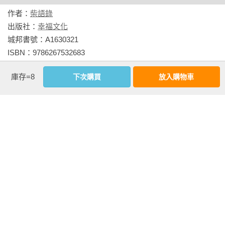
作者：
柴語錄
出版社：
幸福文化
城邦書號：A1630321

ISBN：9786267532683

出版日期：2025-01-22

庫存=8
下次購買
放入購物車
書系：
富能量
規格：平裝 / 全彩 / 208頁 / 14.8cm×14.8cm                
相關書籍
同書系
同分類
同出版社