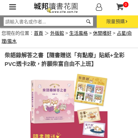
0
限量預購
您現在的位置：
首頁
＞
外版館
>
生活風格
>
休閒嗜好
>
占星/命
理/風水
柴語錄解答之書【隨書贈送「有點廢」貼紙+全彩
PVC透卡2款，許願柴富自由不上班】