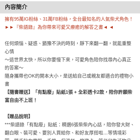
內容簡介
擁有95萬IG粉絲、31萬FB粉絲，全台最知名的人氣柴犬角色！

►►『柴語錄』為你帶來可愛又療癒的解答之書◄ ◄
任何煩惱、疑惑、猶豫不決的時刻，靜下來翻一翻，就能重整
心情

～這世界太快，所以你要慢下來，可愛角色陪你找尋內心真正
的答案～

隨身攜帶也OK的開本大小，是送給自己或親友都適合的禮物小
【隨書贈送】「有點廢」貼紙1張 + 全彩透卡2款，陪你許願柴
富自由不上班！
【贈品說明】
***柴語錄「有點廢」貼紙：精選6張柴柴內心話，陪你發大財、
翻白眼、裝可愛、要別人買給你、和好友厚搭啦…等情境彩