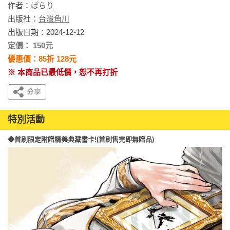
作者：
ぱらり
出版社：
台灣角川
出版日期：2024-12-12
定價： 150元
優惠價：85折 128元
※ 本商品已最低價，恕不再打折
特別活動
◆首刷限定附贈精美典藏書卡!(首刷售完即無贈品)