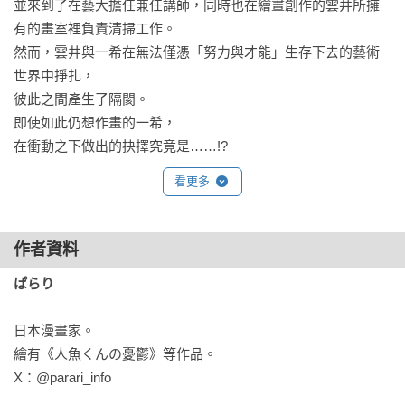
並來到了在藝大擔任兼任講師，同時也在繪畫創作的雲井所擁
有的畫室裡負責清掃工作。

然而，雲井與一希在無法僅憑「努力與才能」生存下去的藝術
世界中掙扎，

彼此之間產生了隔閡。

即使如此仍想作畫的一希，

看更多
作者資料
ぱらり
日本漫畫家。

繪有《人魚くんの憂鬱》等作品。
