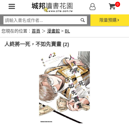
0
限量預購
您現在的位置：
首頁
＞
漫畫館
>
BL
人終將一死，不如先賣畫 (2)