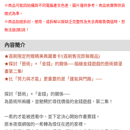
※商品可能因拍攝與不同電腦產生色差，圖片僅供參考，商品依實際供貨
樣式為準。
※商品如經拆封、使用、或拆解以致缺乏完整性及失去再販售價值時，恕
無法退(換)貨！
內容簡介
★首刷限定附贈精美典藏書卡!(首刷售完即無贈品)

★探討「藝術」×「金錢」的關係──描繪金錢遊戲的藝術類漫
畫第二集!

★比「努力與才能」更重要的是「運氣與門路」──
探討「藝術」×「金錢」的關係──

為藝術所痴纏，並馳騁於尋找價值的金錢遊戲，第二集！

一希的才能被透看中，並下定決心開始作畫賣錢。

原本夜宿網咖的一希轉為借住在透的家裡，
