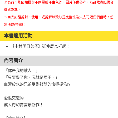
※商品可能因拍攝與不同電腦產生色差，圖片僅供參考，商品依實際供貨
樣式為準。
※商品如經拆封、使用、或拆解以致缺乏完整性及失去再販售價值時，恕
無法退(換)貨！
本書適用活動
《中村明日美子》延伸展75折起！
內容簡介
「你是我的敵人。」

「只要殺了你，我就是國王。」

血濃於水的兄弟受到殘酷的命運擺佈!?

愛恨交織的

成人奇幻寓言最新作！
