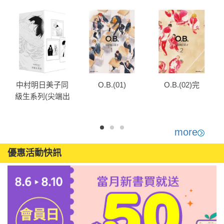
中村明日美子同
O.B.(01)
O.B.(02)完
級生系列(尖端出
版45週年紀念套
書)
more
優惠活動快訊