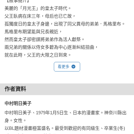
【故事簡介】

美麗的「月光王」的皇太子時代。

父王臥病在床三年，母后也已亡故，

孤獨度日的皇太子身邊，出現了同父異母的弟弟．馬格里布。

馬格里布期望能與兄長親近，

然而皇太子卻密謀將弟弟作為活人獻祭。

兩兄弟的關係以侍女多碧為中心逐漸糾結扭曲，

就在此時，父王的大限之日到來。
看更多
作者資料
中村明日美子 
中村明日美子、1979年1月5日生、日本的漫畫家。神奈川縣出
身。女性。

以BL題材漫畫極富盛名。最受到歡迎的有同級生、卒業生(冬)