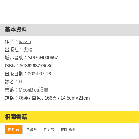
基本資料
作者：
basso
出版社：
尖端
城邦書號：SPP6H000657

ISBN：9786263779686

出版日期：2024-07-16

譯者：
H
書系：
MoonBleu漫畫
規格：膠裝 / 單色 / 166頁 / 14.5cm×21cm                
相關書籍
同作者
同書系
同分類
同出版社