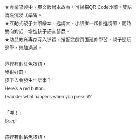
★專業錄製中、英文版繪本故事，可掃描QR Code聆聽，雙語
情境沉浸式學習。

★互動式親子共讀繪本，邀請大、小讀者一起推進情節，開啟
雙向對話，增進孩子語言發展。

★幼兒教育專家深入導讀，搭配遊戲頁面延伸學習，親子邊玩
邊學，樂趣滿滿。

這裡有個紅色按鈕，

我很好奇，

按下去會發生什麼事？

Here’s a red button.

I wonder what happens when you press it?

「嗶！」

Beep!

這裡有個橘色按鈕，
