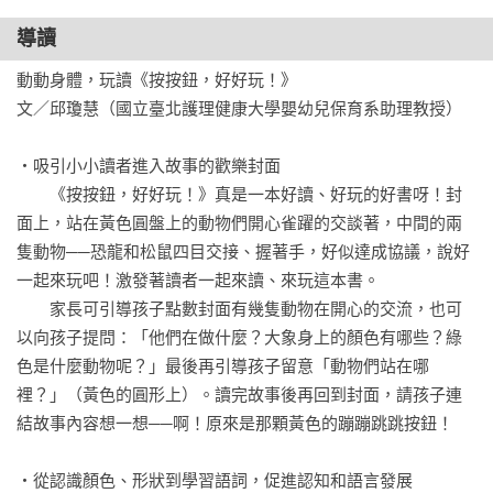
故事，玩著一問一答的遊戲時，便是孩子最好的語言發展時
導讀
機。本書除了適合親子共讀，還能掃描書中的QR Code，讓孩
子聆聽中英雙語故事音檔，用小小耳朵閱讀故事，沉浸在雙語
動動身體，玩讀《按按鈕，好好玩！》

環境裡，並在故事結束時按下最後一顆按鈕，帶著滿足的心情
文／邱瓊慧（國立臺北護理健康大學嬰幼兒保育系助理教授）

上床睡覺。

除非，你們忍不住想再讀一次或聽一次。

‧吸引小小讀者進入故事的歡樂封面 

書末特別邀請幼兒教育專家邱瓊慧教授撰寫專業導讀，提供家
　　《按按鈕，好好玩！》真是一本好讀、好玩的好書呀！封
長更多利用繪本與孩子互動的妙方，以及附QR Code音檔的遊
面上，站在黃色圓盤上的動物們開心雀躍的交談著，中間的兩
戲頁面，讓孩子輕鬆認識顏色、形狀和動物的雙語說法喔！

隻動物──恐龍和松鼠四目交接、握著手，好似達成協議，說好
一起來玩吧！激發著讀者一起來讀、來玩這本書。

※強力推薦「中英雙語」繪本系列

　　家長可引導孩子點數封面有幾隻動物在開心的交流，也可
《10隻小鴨躲迷藏Ten Little Ducklings（附中英雙語QR Code音
以向孩子提問：「他們在做什麼？大象身上的顏色有哪些？綠
檔）》

色是什麼動物呢？」最後再引導孩子留意「動物們站在哪
《不要打開這本書！Don’t Open This Book!（附中英雙語QR 
裡？」（黃色的圓形上）。讀完故事後再回到封面，請孩子連
Code音檔）》

結故事內容想一想──啊！原來是那顆黃色的蹦蹦跳跳按鈕！

推薦人

‧從認識顏色、形狀到學習語詞，促進認知和語言發展
