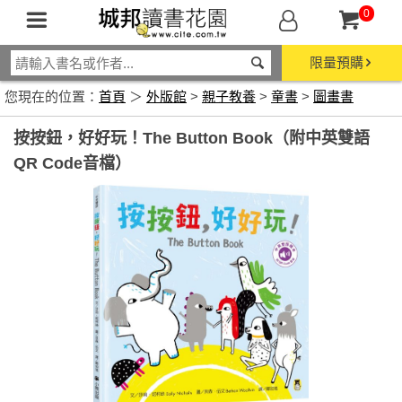
0
限量預購
您現在的位置：
首頁
＞
外版館
>
親子教養
>
童書
>
圖畫書
按按鈕，好好玩！The Button Book（附中英雙語
QR Code音檔）