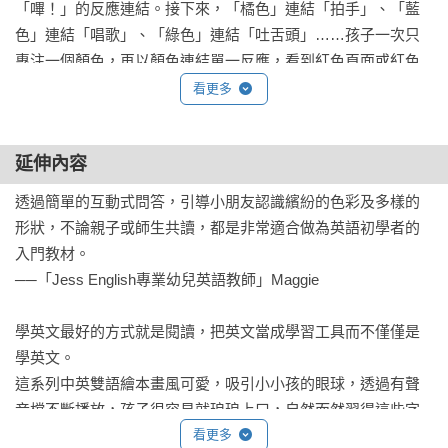
「嗶！」的反應連結。接下來，「橘色」連結「拍手」、「藍
色」連結「唱歌」、「綠色」連結「吐舌頭」……孩子一次只
專注一個顏色，再以顏色連結單一反應，看到紅色頁面或紅色
按鈕，就會跟著「嗶！」一聲；看到橘色頁面或橘色按鈕，就
看更多
會開心的拍拍手；看到藍色頁面或藍色按鈕，就想唱首歌；看
到綠色頁面或綠色按鈕，就忍不住吐舌頭……

延伸內容
　　顏色和反應的配對遊戲，對孩子來說不只好記也好玩，而
這樣的互動設計，更充分滿足孩子的好奇心，和小小孩「動
透過簡單的互動式問答，引導小朋友認識繽紛的色彩及多樣的
手」看書、玩書的發展需求。當孩子能掌握顏色連結的反應之
形狀，不論親子或師生共讀，都是非常適合做為英語初學者的
後，就可以加入「形狀」的變化唷！

入門教材。

（本文節錄）
──「Jess English專業幼兒英語教師」Maggie

學英文最好的方式就是閱讀，把英文當成學習工具而不僅僅是
學英文。

這系列中英雙語繪本畫風可愛，吸引小小孩的眼球，透過有聲
音檔不斷播放，孩子很容易就琅琅上口，自然而然習得這些字
彙。

看更多