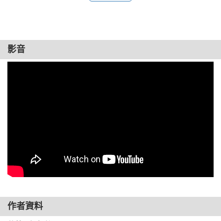
──「小葉老師英文閱讀粉專」版主

蹦蹦跳、抱抱或是呵癢癢，好期待每個按鈕會帶來什麼樣的樂
趣，不只認識顏色，還能增添親子共讀的互動和默契，寓教於
影音
樂，是最棒的故事！

──「繪本小情歌」版主汪仁雅

親子共讀的樂趣，除了閱讀與遊戲，透過互動也能讓彼此認識
不同視角看到的畫面。一本豐富的遊戲書，常令孩子愛不釋
手，也是親子相處珍貴的回憶。

──欖仁媽媽

打開書，隨著故事與可愛逗趣的動物們一起動動身體，憑空出
現的神祕按鈕更能激起孩子的好奇心：它們各自是什麼顏色和
形狀？又有哪些神奇的用途呢？趣味性十足的繪本，再加上中
英雙語的音檔和互動遊戲，讓孩子可以一玩再玩、一讀再讀，
作者資料
CP值超高！
