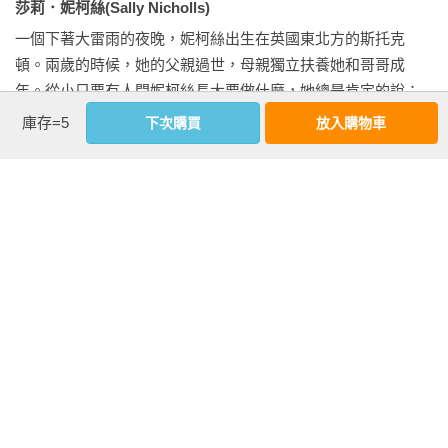
──亞庭（家有小一生）

莎莉．妮柯絲(Sally Nicholls)
一個下著大雷雨的夜晚，妮柯絲出生在英國東北方的斯托克
自從看、聽了這本繪本之後，孩子就把button這個單字掛在嘴
頓。兩歲的時候，她的父親過世，母親獨立扶養她和哥哥成
邊，他會找出身上的顏色，例如喊著blue button並且按一下，然
年。從小只要有人問妮柯絲長大要做什麼，她總是肯定的說：
後開始唱歌，有時候也會按爸爸、媽媽、阿公、阿嬤身上的顏
「我要成為作家」。

庫存=5
下次購買
放入購物車
色，並要求全家人都要配合做出動作，把大家逗得很開心。

當然想撒嬌的時候，就會按一下pink button嘍！

中學畢業後，她旋即前往世界各地旅行。後來她回到英國，進
──柚子媽（家有大班生）

入華威大學修讀文學和哲學，大三時她才驚覺該認真的為生計
打算，於是再到巴斯泉大學攻讀創意寫作碩士學位，在這裡她
不同顏色、形狀的按鈕，按下去會發生什麼事呢？不但孩子好
完成了第一部小說《臨別清單》（木馬文化），並以此獲得英
奇，媽媽也很好奇！隨著按鈕的指示，媽媽和孩子做不同動
國水石童書繪本大獎（Waterstones Children's Book Prize）與
作，親子一邊閱讀，一邊遊戲，稱這本書是一本遊戲書真是一
愛爾蘭格倫汀普萊斯最具潛力新人獎（Glen Dimplex New 
點也不爲過！

Writers Awards），從此踏上作家之路。現在她和丈夫、兒子住
──巧媽咪（女兒6歲）

在牛津的一個小房子裡。
藉著不同按鈕及可愛的動物們引發小朋友的好奇心，一起預測
看更多
按下不同顏色的按鈕會發生什麼事情，與小朋友一起玩中學