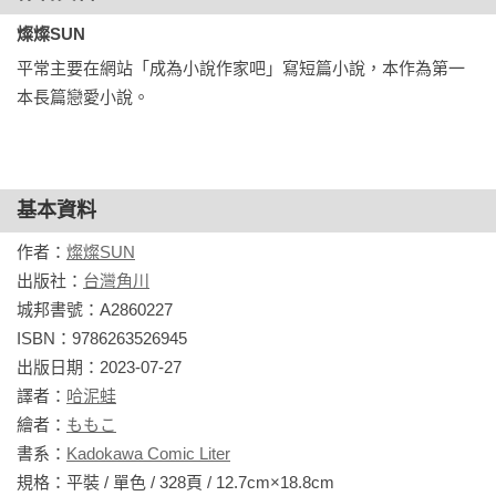
燦燦SUN
平常主要在網站「成為小說作家吧」寫短篇小說，本作為第一
本長篇戀愛小說。
基本資料
作者：
燦燦SUN
出版社：
台灣角川
城邦書號：A2860227

ISBN：9786263526945

出版日期：2023-07-27

譯者：
哈泥蛙
繪者：
ももこ
書系：
Kadokawa Comic Liter
規格：平裝 / 單色 / 328頁 / 12.7cm×18.8cm                