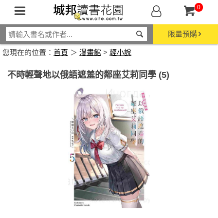
0
限量預購
您現在的位置：
首頁
＞
漫畫館
>
輕小說
不時輕聲地以俄語遮羞的鄰座艾莉同學 (5)