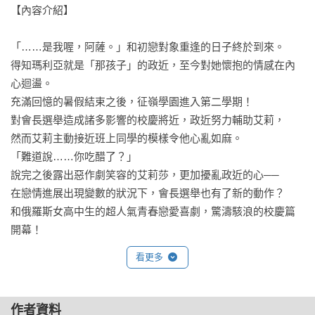
【內容介紹】

「……是我喔，阿薩。」和初戀對象重逢的日子終於到來。

得知瑪利亞就是「那孩子」的政近，至今對她懷抱的情感在內
心迴盪。

充滿回憶的暑假結束之後，征嶺學園進入第二學期！

對會長選舉造成諸多影響的校慶將近，政近努力輔助艾莉，

然而艾莉主動接近班上同學的模樣令他心亂如麻。

「難道說……你吃醋了？」

說完之後露出惡作劇笑容的艾莉莎，更加擾亂政近的心──

在戀情進展出現變數的狀況下，會長選舉也有了新的動作？

和俄羅斯女高中生的超人氣青春戀愛喜劇，驚濤駭浪的校慶篇
開幕！
看更多
作者資料