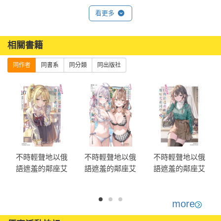
看更多
相關書籍
同作者
同書系
同分類
同出版社
不時輕聲地以俄
不時輕聲地以俄
不時輕聲地以俄
語遮羞的鄰座艾
語遮羞的鄰座艾
語遮羞的鄰座艾
莉同學(10)
莉同學 祕聞
莉同學 (9)
more