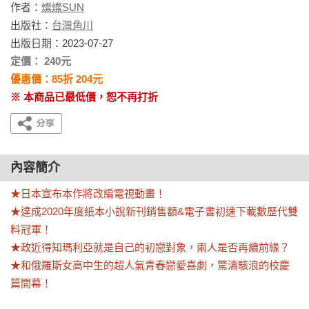
作者：
燦燦SUN
出版社：
台灣角川
出版日期：2023-07-27
定價： 240元
優惠價：85折 204元
※ 本商品已最低價，恕不再打折
內容簡介
★日本宣布本作將改編電視動畫！

★達成2020年度紙本小說新刊銷售額&電子書初速下載數歷代雙
料冠軍！

★政近得知瑪利亞就是自己的初戀對象，兩人是否再續前緣？

★和俄羅斯女高中生的超人氣青春戀愛喜劇，驚濤駭浪的校慶
篇開幕！