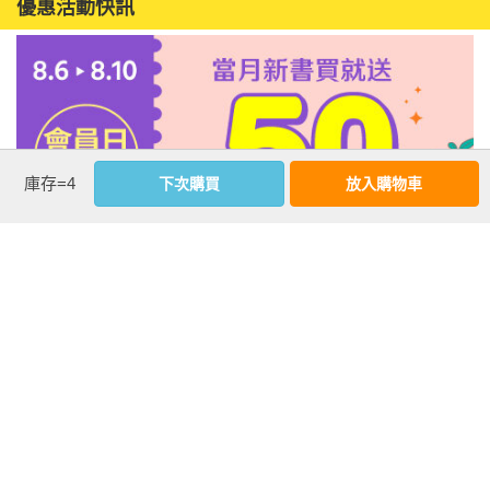
優惠活動快訊
庫存=4
下次購買
放入購物車
注意事項
若有任何購書問題，請參考
FAQ
花園快訊
︱
FAQ
︱
大量團購
︱
隱私權政策
︱
防詐騙提醒
客服信箱
︱客服專線：(02) 2500-7718
■ 版權所有，禁止轉載 ■