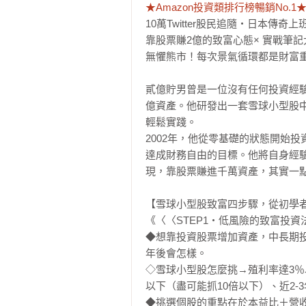
★Amazon投資類排行榜暢銷No.1
10萬Twitter股民追隨‧日本傳奇
靠股票賺2億的致富心態× 實戰筆記大
無懼熊市！每次景氣循環都是財富重
貳億貯男曾是一位沒有任何投資經
億資產。他研發出一套雪球小型股中
輕鬆實踐。

2002年，他從零基礎的狀態開始投
達成財務自由的目標。他將自身經驗
現，靠股票賺進千萬資產，其實一點
【雪球小型股致富四步驟，從初學者
《〈〈STEP1‧低風險的致富投
◆想靠投資股票增加資產，中長期投
年後會怎樣。

◇雪球小型股怎麼挑→殖利率達3％
以下（盡可能抓10倍以下）、近2-
◆挑選個股的重點在於本益比＋營收