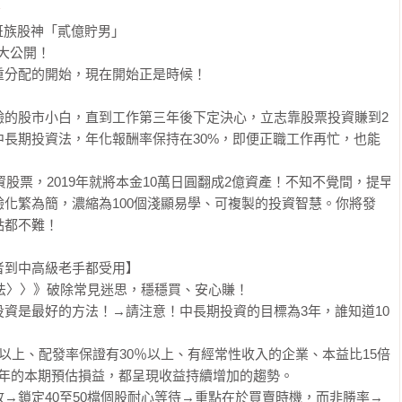
★
上班族股神「貳億貯男」

公開！ 

分配的開始，現在開始正是時候！

驗的股市小白，直到工作第三年後下定決心，立志靠股票投資賺到2
長期投資法，年化報酬率保持在30%，即便正職工作再忙，也能
資股票，2019年就將本金10萬日圓翻成2億資產！不知不覺間，提早
化繁為簡，濃縮為100個淺顯易學、可複製的投資智慧。你將發
都不難！

到中高級老手都受用】

資法〉〉》破除常見迷思，穩穩買、安心賺！

資是最好的方法！→請注意！中長期投資的目標為3年，誰知道10
以上、配發率保證有30％以上、有經常性收入的企業、本益比15倍
3年的本期預估損益，都呈現收益持續增加的趨勢。

→鎖定40至50檔個股耐心等待→重點在於買賣時機，而非勝率→