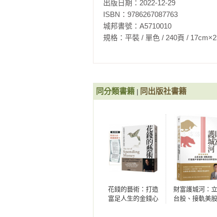
出版日期：2022-12-29

53. 危機時刻，現金購買力是你的救
ISBN：9786267087763

54. 獲利是屬於懂得等待的人

城邦書號：A5710010

55. 什麼公司值得投資？看大股東名
規格：平裝 / 單色 / 240頁 / 17cm×23cm   
56. 發一則動態，能讓投資表現更穩定
57. 國內與國外股票的投資法，大大
58. 投資高股息的注意事項

59. 賠少賺多的真正目的

60. 鎖定高營收、高成長率的個股

同分類書籍
同出版社書籍
|
61. 做個股市邊緣人，又怎樣？

62. 我如何善用企業型確定提撥制年
63. 透過多個證券戶頭，提供 IPO 
64. 搶先看透企業經營模式的變化 

｜COLUMN｜靠雪球小型股賺 2 
65. AI 無法取代的投資智慧

66. 找出市場的隱形潛力股

67. 飆股也可能藏在成熟產業中

68. 為什麼不該投資餐飲、成衣零售
花錢的藝術：打造
財富護城河：
富足人生的金錢心
台股、接軌美
69. 市場過熱時，就抓不到雪球小
理學【附贈財富自
打造散戶穿越
70. 掌握股價的「二次探底」

由．實踐隨測卡】
的全球財富系