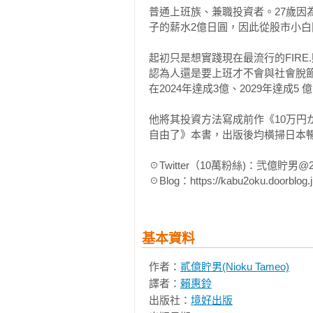
普通上班族、兼職投資者。27歲因
38. 自己決定想買進的股價水準

子的薪水2億日圓，因此從股市小白開
靠投資股票成為「億萬富翁」絕非
39. 實戰案例：中長期投資的個股，
考本書的方法，不再一味仰賴一份
40. 一直停損，反而是聰明的股票投
起初只是想實踐現在最流行的FIR
作者，至高無上的光榮。
41. 你的工作，就是你的選股優勢

認為人還是要上班才不會與社會脫節
42. 錯過10倍股，還是能賺到千萬資
在2024年達成3億、2029年達成5
43. 前景崩壞的個股，切勿攤平

44. 一檔個股，最多只能投資一百萬

他將其投資方法寫成前作《10万円
45. 公私分明，才是聰明的上班族投
自由了》本書，出版後均橫掃日本暢
46. 進攻型投資與防守型投資

☉Twitter（10萬粉絲)：弐億貯男@2ok
47. 活用公司四季報的業績預測

☉Blog：https://kabu2oku.doorblog.j
48. 財務報表不用全部看懂

49. 退休年金的不足部分，就靠自己
50. 獨立思考，別被風向帶著走

｜致富觀點｜別因為一點損失就跳腳
基本資料
作者：
貳億貯男(Nioku Tameo)
STEP3 >>> 股票投資必勝的思考術

譯者：
賴惠鈴
51. 不投資，更危險

出版社：
境好出版
52. 四個重點，讓你逃脫大賠風險
