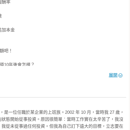
酬率

的投資心法〉〉》上班族的投資之道讓你提早退休

可以選擇業績不容易受景氣波動影響的個股。 



？→沒有人能買在最低點，賣在最高點，只要買進便宜的個股，進
加本金

的個股，才是真正的雪球小型股。

？→盤整或回檔時，莫急莫慌莫害怕，鎖定被低估的新興產業股、
額吧！

道10年後會怎樣？

續持有？

展開
，難道一輩子都要為錢煩惱？

了！

不知該從何下手？

立停利時機

只能當個任人宰割的韭菜？

退出市場，一定要堅持下去。從交易次數來算，作者失敗的次數比
未來業績

訓，持續改善，就能提升操作績效，有助於累積到龐大的資產。

是一位任職於某企業的上班族。2002 年 10 月，當時我 27 歲，
為了達成FIRE（財務自由並提早退休）的人生目標，靠自己賺到
的狀態開始從事投資。原因很簡單：當時工作實在太辛苦了，我沒
手段。

，我從未從事過任何投資。但我為自己訂下遠大的目標，立志要在
股
