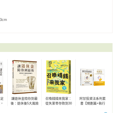
命索

單就知道！ 

             
 

不同！

金

詢價圈購中籤率

億的交易之道②

業？

立足
讓退休金陪你到最
召喚錢錢來我家：
阿甘投資法系列套
股，
後：退休後5大風險
從失業零存款到30
書【規劃篇+執行
型股⸺誰說的？

牛熊
的終極解方
歲FIRE！以斷捨離
篇】
統
原則重整生活和財