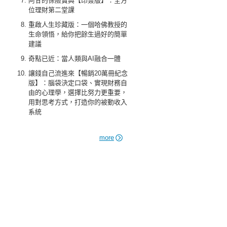
阿甘的保險寶典【印簽版】：全方
位理財第二堂課
重啟人生珍藏版：一個哈佛教授的
生命領悟，給你把餘生過好的簡單
建議
奇點已近：當人類與AI融合一體
讓錢自己流進來【暢銷20萬冊紀念
版】：腦袋決定口袋、實現財務自
由的心理學，選擇比努力更重要，
用對思考方式，打造你的被動收入
系統
more