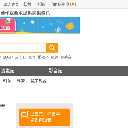
加入會員
紅利
6折購
購物車
(
0
)
野
16647
皮卡丘
寫真
楊双子
親簽
奧德賽
漫畫館
影音館
科普
學習
親子教養
雪
已售完，補書中
貨到通知我