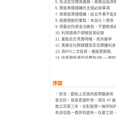
5. 先決定目標資產額，再算出投資報
《〈〈STEP4‧加速F.I.R.E.
6. 靠股票穩穩賺的五個必辦事項 

◆依據景氣好壞，該如何做交易？→
7. 想靠股票穩穩賺，這五件事不能做 
◇魚頭魚尾留給別人，反而更安心
8. 挑選個股的重點：本益比＋營收

行中長期投資即可。

9. 用最初的資金決勝負，不要輕易追
◆別買話題股、超級績優股→沒人要
10. 利用證券戶頭做投資紀錄

◇出現利空消息時，要續抱或停損
11. 重點在於買賣時機，而非勝率

開生技、製藥概念股。

12. 勇敢在社群媒體宣告目標獲利金
◆如何迎戰通膨？先換好外幣！

13. 用IPO二次投資，選股更輕鬆.

14. 中長期投資的目標為3年──誰知
【本書推薦給為此而憂愁的你】

15. 股價下跌時，該果斷停損還是繼
☉退休金靠勞保會垮，靠自己會過勞
16. 每檔股票都想買？這時可得小心
☉對財經、金融一竅不通，想投資卻
17. 事先決定每檔股票的期待值，確
☉股票是有錢人的遊戲，平凡小資族
18. 鎖定40至50檔個股，耐心等待

序跋
19. 資產越多，現金購買力越高

投資股票最重要的一點就在於不要
｜前言｜獻給上班族的股票翻身術

20. 透過公開說明資料，預測公司的
成功還多。但是只要從失敗中記取教
各位好，我是貮億貯男，現在 47 歲，
21. 鎖定有經常性收入的個股

未來將是無法靠退休金生活的時代，
進公司第三年，在對股票一無所知
22. 適合持有／不適合持有的個股

退休後的資金，投資股票也是有效的
有自信能一直拚到退休。在那之前
23. 進可攻退可守的新興市場中小型