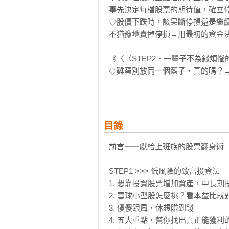
事先決定每檔股票的期待值，確立停
◇股價下跌時，該果斷停損還是繼
不猶豫地賣掉停損→用最初的資金決
《〈〈STEP2‧一輩子不為錢煩
◇雞蛋別放同一個籃子，真的嗎？
享受當老闆的滋味。

◆這檔股票，該買還是不買？→若有
◇對數字沒有概念、看不懂財務三
績預測→掌握「本益比」「收益持續
目錄
◆與其在空頭市場做空，不如休息一
前言⸺獻給上班族的股票翻身術

《〈〈STEP3‧股市必勝的思考
◆投資好在像賭搏，感覺好危險？
STEP1 >>> 低風險的致富投資法

險還比較高呢。

1. 想靠投資股票增加資產，中長期
◇股市大漲時，很難再找出雪球股吧
2. 雪球小型股怎麼挑？看本益比就對
◆找出市場的隱形潛力股→飆股可能
3. 傻傻跟風，休想賺到錢

◇遲遲抓不到雪球小型股？→掌握股
4. 五大重點，幫你找出真正能獲利