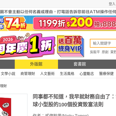
登入
吳毅平
原創
東
原創
Rewire
外版館
套書館
文學小說
商管理財
人文藝術
生活風格
心靈勵志
醫療保健
理財
同事都不知道，我早就財務自由了：
球小型股的100個投資致富法則
作者：
貳億貯男(Nioku Tameo)