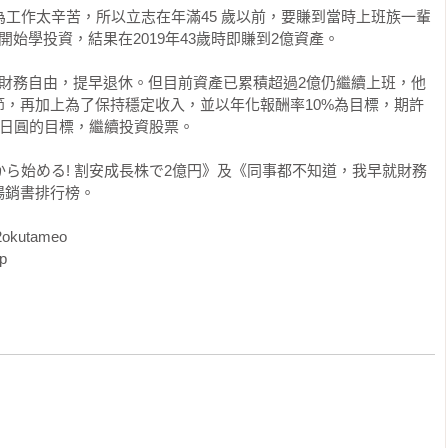
為工作太辛苦，所以立志在年滿45 歲以前，要賺到當時上班族一輩
始學投資，結果在2019年43歲時即賺到2億資產。

難事，這是我透過自己投資股票的經驗得到的心得。如果各位能參
也能短期操作

死薪水或退休金，而是以財務自由為目標不斷前行，這將是我身為
資

E.財務自由，提早退休。但目前資產已累積超過2億仍繼續上班，他
，再加上為了保持穩定收入，並以年化報酬率10%為目標，期許
產

 億日圓的目標，繼續投資股票。

から始める! 割安成長株で2億円》及《同事都不知道，我早就財務
資人

銷書排行榜。

utameo 

p
準備


