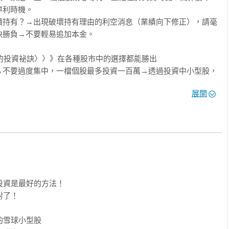
利時機。

續持有？→出現破壞持有理由的利空消息（業績向下修正），請毫
勝負→不要輕易追加本金。

惱的投資祕訣〉〉》在各種股市中的選擇都能勝出

→不要過度集中，一檔個股最多投資一百萬→透過投資中小型股，
展開
遲疑，就別買！

表，也能投資嗎？→財務報表不用全部看懂，活用公司四季報的業
增加的趨勢」「殖利率」「成長策略」等必要的選股基準即可。

會兒→全年買賣不要超過十檔個股。

法則〉〉》任何情境下都能「賺多賠少」的思考術

→投資股票的風險和不投資股票的風險相比，只仰賴薪資收入的風
投資是最好的方法！

？→保留觀察名單，待這些個股股價落到可以購買的價格。

了！

藏在成熟產業中，餐飲、成衣零售業也可投資。

價的「二次探底」，機會是屬於懂得等待的人。

的雪球小型股
