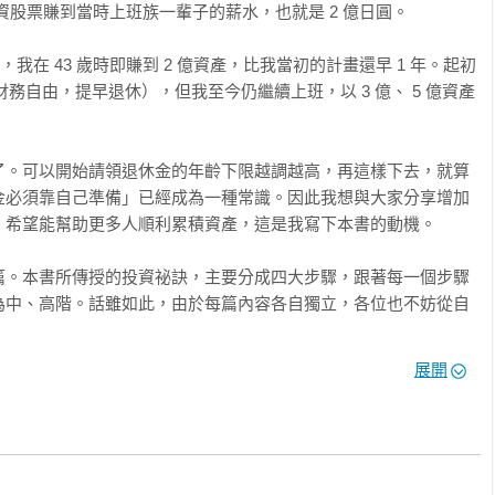
過投資股票賺到當時上班族一輩子的薪水，也就是 2 億日圓。

第一桶金

或心法，內容簡單又好上手！

，我在 43 歲時即賺到 2 億資產，比我當初的計畫還早 1 年。起初
方法嘗試買進，這幾天股價如願上漲，實在太開心了！接下來，我
.（財務自由，提早退休），但我至今仍繼續上班，以 3 億、 5 億資產
尋找真命好股！

資祕訣

，針對各個投資術語也有詳細的說明。推薦初學者與兼職投資者閱
了。可以開始請領退休金的年齡下限越調越高，再這樣下去，就算
能挖到好股

資手法的再現性極高——是本值得一讀的投資好書！

金必須靠自己準備」已經成為一種常識。因此我想與大家分享增加
？

希望能幫助更多人順利累積資產，這是我寫下本書的動機。

高報酬的投資

經作家）

篇。本書所傳授的投資祕訣，主要分成四大步驟，跟著每一個步驟
者）

為中、高階。話雖如此，由於每篇內容各自獨立，各位也不妨從自
 

 

展開
「本益比」「賠少賺多」「現金購買力」等。這種時候，還請各位
一會兒

才會不厭其煩地強調」。

的滋味

開始做投資！靠雪球小型股暴賺 2 億日圓》（10 万円から始める ! 
到，更具體且更有實踐性的做法。閱讀本書時，如果也能搭配前作一
利

解這套獲利方法。

億的交易之道①
