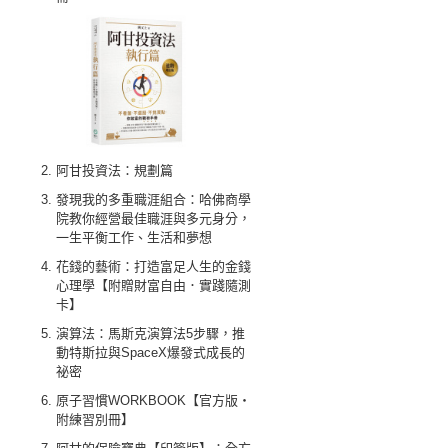
阿甘投資法：規劃篇
發現我的多重職涯組合：哈佛商學
院教你經營最佳職涯與多元身分，
一生平衡工作、生活和夢想
花錢的藝術：打造富足人生的金錢
心理學【附贈財富自由．實踐隨測
卡】
演算法：馬斯克演算法5步驟，推
動特斯拉與SpaceX爆發式成長的
祕密
原子習慣WORKBOOK【官方版‧
附練習別冊】