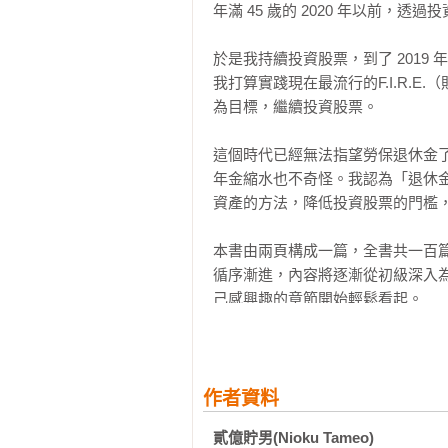
年滿 45 歲的 2020 年以前，透
24 利用紅利點數來挑戰股票投資

【日本AMAZON讀者，熱烈狂推】

｜致富觀點｜光靠零用錢，很難存到
☉本書沒有任何特殊難懂的投資技巧
於是我持續投資股票，到了 2019 年
☉今年開始投資股票，透過本書的
我打算實踐現在最流行的F.I.R.E
也將持續研讀本書的交易手法，繼續
為目標，繼續投資股票。

STEP2 >>> 一輩子不為錢煩惱的投
☉書名乍聽聳動，內容卻非常扎實
25. 適合投資，與不適合投資的人

讀！

這個時代已經無法指望勞保退休金
26. 瀏覽企業家訪談和求職網站，也
☉本書明確指出低價股的定義，且投
年金縮水也不奇怪。我認為「退休
27. 雞蛋別放同一個籃子⸺真的嗎
資產的方法，降低投資股票的門檻，
28. 買？不買？猶豫的話就別買

安納金（暢銷財經作家）

29. IPO 詢價圈購，是種低風險、
許繼元（Mr.Market 市場先生／財
本書由兩頁構成一篇，全書共一百
30. 善用投資免稅制度 

喬哥（《年賺18%的複利式存股》作
循序漸進，內容將逐漸從初級深入
31. 全年買賣不要超過十檔個股

致富推薦（以上以姓氏筆畫排序）
己感興趣的章節開始輕鬆看起。

32. 運用本益比投資時，注意三個陷阱
33. 與其參加股東會，不如關注法說會
本書將反覆出現幾個關鍵字，例如
34. 與其在空頭市場做空，不如休息
讀者理解「作者認為這一點很重要，
35. 透過投資中小型股，享受當老闆
本書滿載了我在前作《從 10 萬日圓
作者資料
36. 別怕股票「賣了就漲」

割安成長株で 2 億円）裡沒有提
37 暫時停損的個股，也能再次成功獲
貳億貯男(Nioku Tameo)
起閱讀，相信能幫助各位更加深入理
｜COLUMN ｜靠雪球小型股賺 2