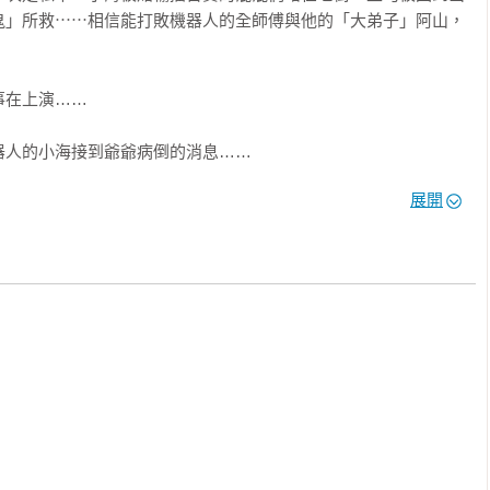
鬼」所救⋯⋯相信能打敗機器人的全師傅與他的「大弟子」阿山，
在上演……

人的小海接到爺爺病倒的消息……

無門的四大天王看到網路上「神之手」的修理廣告……

展開
失業的霍達幫忙修理機器人……

回到了地下機器人擂台賽的賽場。而同一時間，網路上出現一則熱
裝「屠殺者」被全師父一拳打趴在地上。霸王集團旗下，專門處理
，又會招來什麼樣的麻煩呢？面對即將而來的霸王集團，又該如何
之謎？

berpunk）龍蛇雜處的山寨城嗎？

熱血沸騰嗎？
