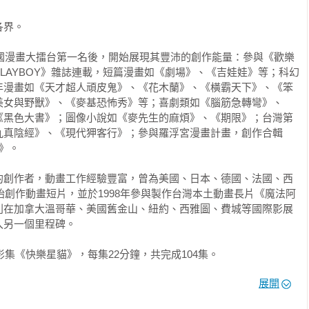
格，我得畫30幾個人⋯⋯都是有造型的，不是路人喔！

光了！因為沒有設定頁，在此說明一下：小海的帽子和衣服都是可以
界。

以穿！
全國漫畫大擂台第一名後，開始展現其豐沛的創作能量：參與《歡樂
LAYBOY》雜誌連載，短篇漫畫如《劇場》、《吉娃娃》等；科幻
年漫畫如《天才超人頑皮鬼》、《花木蘭》、《橫霸天下》、《笨
美女與野獸》、《麥基恐怖秀》等；喜劇類如《腦筋急轉彎》、
《黑色大書》；圖像小說如《麥先生的麻煩》、《期限》；台灣第
九真陰經》、《現代狎客行》；參與羅浮宮漫畫計畫，創作合輯
》。

的創作者，動畫工作經驗豐富，曾為美國、日本、德國、法國、西
開始創作動畫短片，並於1998年參與製作台灣本土動畫長片《魔法阿
別在加拿大溫哥華、美國舊金山、紐約、西雅圖、費城等國際影展
另一個里程碑。

影集《快樂星貓》，每集22分鐘，共完成104集。

。

展開
》。
