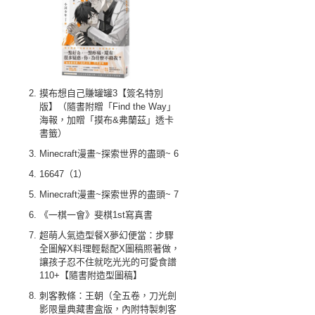
摸布想自己賺罐罐3【簽名特別
版】（隨書附贈「Find the Way」
海報，加贈「摸布&弗蘭茲」透卡
書籤）
Minecraft漫畫~探索世界的盡頭~ 6
16647（1）
Minecraft漫畫~探索世界的盡頭~ 7
《一棋一會》斐棋1st寫真書
超萌人氣造型餐X夢幻便當：步驟
全圖解X料理輕鬆配X圖稿照著做，
讓孩子忍不住就吃光光的可愛食譜
110+【隨書附造型圖稿】
刺客教條：王朝（全五卷，刀光劍
影限量典藏書盒版，內附特製刺客