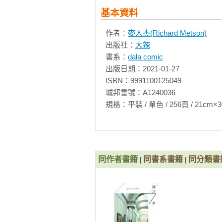
目前進行中的有《鐵男孩：山寨之城
基本資料
Facebook：「麥人杰 (麥叔叔)」www.fa
作者：
麥人杰(Richard Metson)
出版社：
大辣
書系：
dala comic
出版日期：2021-01-27

ISBN：9991100125049

城邦書號：A1240036

規格：平裝 / 單色 / 256頁 / 21cm×30cm   
同作者書籍
同書系書籍
同分類書
|
|