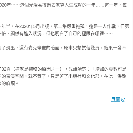
020年⋯⋯這個光活著撐過去就算人生成就的一年……這一年，每
年半，在2020年5月出版，第二集嚴重拖延，還是一人作戰，但第
倍，顯然有進入狀況，但也明白了自己的極限在哪裡⋯⋯

用了淡墨，還有麥克筆畫的暗面，原本只想試個幾頁，結果一發不
了32頁（這就是拖稿的原因之一），先說清楚：「增加的頁數可是
多的表演空間，就不管了，只是苦了出版社和文化部，在此一併致
的麻煩。

展開
第三集，那真的要看市場反應了。
