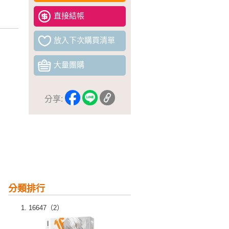
直接結帳
放入下次購買清單
大量團購
分享:
分類排行
16647（2）