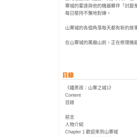
寨城的霍達與他的機器夥伴「討厭
每日堅持不懈地對練。

山寨城的各個角落每天都有新的故事
在山寨城的萬廟山前，正在修理機器
帶著被打壞的重裝「屠殺者」，求助
電動貓咪歌舞團的大姐鬼婆，找上了
一行人相遇後，為了各自的理由而
目錄
搜影片：霸王集團的秘密機器人重
麻煩的一夥人也來到達山寨城……

《鐵男孩：山寨之城1》

Content 

具有機械天賦的小海在大展身手後
目錄

面對呢？甚至有可能揭開小海的身世
前言

跟著麥叔叔體驗充滿「賽博龐克」（Cy
人物介紹

想念山寨城嗎？懷念機器人擂台賽的
Chapter 1 歡迎來到山寨城
