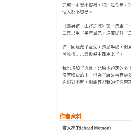
完成一本書不容易，特別是今年，2
個人都不容易。

《鐵男孩：山寨之城》第一集畫了一
二集只用了半年畫完，速度提升了三
這一回我改了畫法，還是手繪，但
可收拾……最後整本都用上了。

我也增加了頁數，比原本預定的多
沒有稿費的！」但為了讓故事有更
謝跟對不起，謝謝容忍我的任性帶來
故事在這裡告一個段落。

想說想畫的還有很多，至於能不能有
作者資料
備註：

麥人杰(Richard Metson)