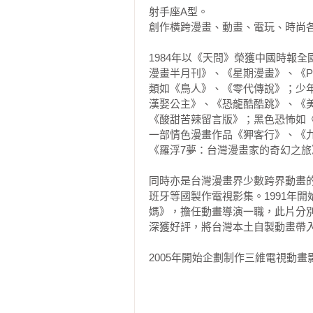
1. 出場人物太多了，記得有一頁十
射手座A型。

2. 這一回漫畫內頁把設定頁給用
創作橫跨漫畫、動畫、電玩、時尚各
隨身型延展的，所以到了13歲還可
1984年以《天問》榮獲中國時報
漫畫半月刊》、《星期漫畫》、《P
類如《鳥人》、《零代傳說》；少
漢娶公主》、《恐龍酷酷跳》、《
《酸甜苦辣留言版》；黑色恐怖如
一部情色漫畫作品《狎客行》、《
《羅浮7夢：台灣漫畫家的奇幻之旅
同時亦是台灣漫畫界少數跨界動畫
班牙等國製作電視影集。1991年
媽》，擔任動畫導演一職，此片分
深獲好評，將台灣本土自製動畫帶入
2005年開始企劃制作三維電視動畫
2014年開始創作動畫長片《鐵男孩》
2020年出版最新漫畫創作《鐵男孩1