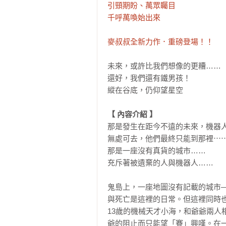
引頸期盼、萬眾矚目

千呼萬喚始出來

麥叔叔全新力作．重磅登場！！
未來，或許比我們想像的更糟……

還好，我們還有鐵男孩！

縱在谷底，仍仰望星空

【 內容介紹 】
那是發生在距今不遠的未來，機器
無處可去，他們最終只能到那裡⋯⋯
那是一座沒有真貨的城市……

充斥著被遺棄的人與機器人……

鬼島上，一座地圖沒有記載的城市
與死亡是這裡的日常。但這裡同時也
13歲的機械天才小海，和爺爺兩
爺的阻止而只能望「賽」興嘆。在