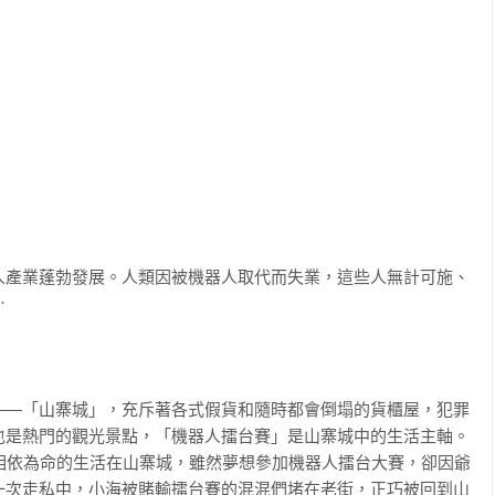
人產業蓬勃發展。人類因被機器人取代而失業，這些人無計可施、


――「山寨城」，充斥著各式假貨和隨時都會倒塌的貨櫃屋，犯罪
是熱門的觀光景點，「機器人擂台賽」是山寨城中的生活主軸。

人相依為命的生活在山寨城，雖然夢想參加機器人擂台大賽，卻因爺
一次走私中，小海被賭輸擂台賽的混混們堵在老街，正巧被回到山