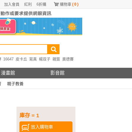
加入會員
紅利
6折購
購物車
(
0
)
野
16647
皮卡丘
寫真
楊双子
親簽
奧德賽
漫畫館
影音館
習
親子教養
庫存 = 1
放入購物車