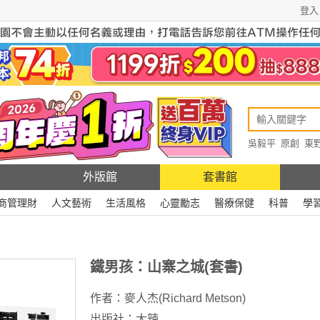
登入
吳毅平
原創
東
原創
Rewire
外版館
套書館
商管理財
人文藝術
生活風格
心靈勵志
醫療保健
科普
學
鐵男孩：山寨之城(套書)
作者：
麥人杰(Richard Metson)
出版社：
大辣