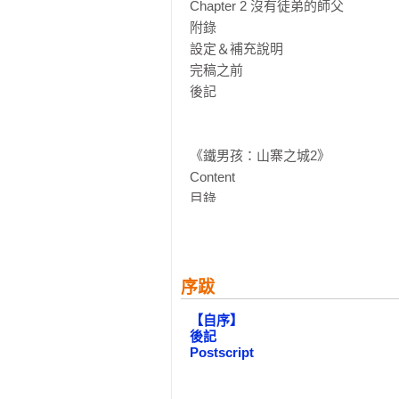
Chapter 2 沒有徒弟的師父

不要猶豫了，搭上巴士、繫好安全帶
附錄

當然不要忘記，

設定＆補充說明

離開本車，後果自負！
完稿之前

後記

《鐵男孩：山寨之城2》

Content 

目錄

004 前言

006 人物介紹

008 爺爺

序跋
042 鬼婆

【自序】

084 打擂台

後記

103 拜託

Postscript
116 鐵男孩

127 後記