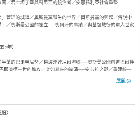
曼人」的圈子裡，包含了現今的塞爾維亞人、希臘人、保加利亞
國／君士坦丁堡與科尼亞的統治者／安那托利亞社會重整

馬其頓人、土耳其人、阿拉伯人、庫德人、亞美尼亞人、高加索各
也有少數的克羅埃西亞人、匈牙利人。總之，追究帝國是由哪一族
希」管理的城鎮／奧斯曼黨誕生的世界／奧斯曼黨的興起／傳說中
構」／奧斯曼公國的獨立──奧爾汗的事蹟／與基督教徒的軍人世家
「伊斯蘭帝國」嗎？

重要意義？
五○年）
旗幟，但那頂多是他們「向伊斯蘭致敬」，用來宣揚正義或公正等
前半葉的巴爾幹局勢／橫渡達達尼爾海峽──奧斯曼公國前進巴爾幹
，基督教徒亦曾經打著宗教的旗號四處征戰，雙方的所作所為如出
巴耶濟德一世的進攻／突如其來的崩潰──安卡拉之戰／重建統一
氣，但這也不過是宗教的「利用方式」之一。

展開
有多重的意義與優點：第一，伊斯蘭法是比鄂圖曼帝國更早建立的
／組織性的掠奪／從藩屬變直轄地／分封制──軍事制度面向／分封
度，有助於統治上的安定。第二，伊斯蘭法極具彈性，所以鄂圖曼
分封授予

規範，也能被包容在伊斯蘭法的體系底下。第三，伊斯蘭法揭示了
征服〉
蘇丹僕人」

為伊斯蘭帝國。但是，我們還是不應忽略鄂圖曼帝國是在利用伊斯
一五二○年）
大小小的決策都是以「伊斯蘭」為名來執行，重點就在於這「大大
征服
