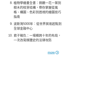
植物學繪畫全書：微觀一花一葉到
樹木的枝芽結構，帶你掌握從風
格、構圖、色彩到透視的繪圖技巧
指南
波斯灣5000年：從世界貿易起點到
全球金融中心
君子報仇：一場橫跨十年的布局，
一次改寫媒體史的法律攻防
more