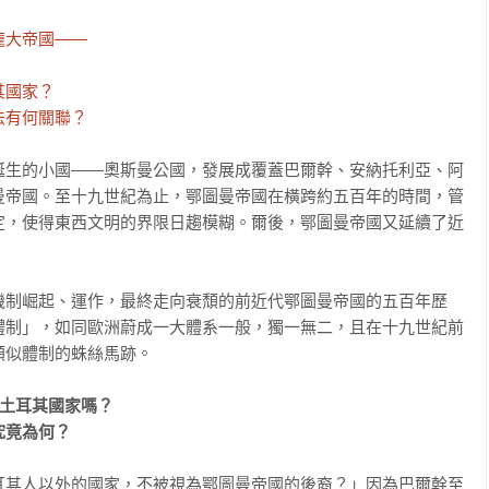
大帝國――

國家？

法有何關聯？
誕生的小國――奧斯曼公國，發展成覆蓋巴爾幹、安納托利亞、阿
曼帝國。至十九世紀為止，鄂圖曼帝國在橫跨約五百年的時間，管
定，使得東西文明的界限日趨模糊。爾後，鄂圖曼帝國又延續了近
機制崛起、運作，最終走向衰頹的前近代鄂圖曼帝國的五百年歷
體制」，如同歐洲蔚成一大體系一般，獨一無二，且在十九世紀前
似體制的蛛絲馬跡。

土耳其國家嗎？

究竟為何？
耳其人以外的國家，不被視為鄂圖曼帝國的後裔？」因為巴爾幹至