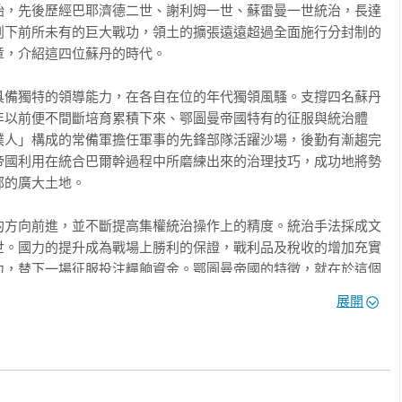
，將鄂圖曼帝國稱呼為伊斯蘭帝國，多半意在模糊這些「大大小小
始，先後歷經巴耶濟德二世、謝利姆一世、蘇雷曼一世統治，長達
丁堡／君士坦丁堡淪陷之日／建設新都／「被詛咒的伊斯坦堡」／
創下前所未有的巨大戰功，領土的擴張遠遠超過全面施行分封制的
歷山大大帝的權杖／二張書記座像

，介紹這四位蘇丹的時代。

之光

世的對外關係／安那托利亞東部情勢與薩法維朝／謝利姆王子的政
式
具備獨特的領導能力，在各自在位的年代獨領風騷。支撐四名蘇丹
年以前便不間斷培育累積下來、鄂圖曼帝國特有的征服與統治體
雷曼一世等強大的蘇丹統治之下，帝國持續著以大宰相為中心、由
僕人」構成的常備軍擔任軍事的先鋒部隊活躍沙場，後勤有漸趨完
安那托利亞東南方／征戰馬木路克朝／征服埃及的影響

國組織裡，伊斯坦堡文化綻放出鄂圖曼的光芒。

帝國利用在統合巴爾幹過程中所磨練出來的治理技巧，成功地將勢
的廣大土地。

○～一五六○年）
及，帝國各地開始出現以鄂圖曼語創作的詩歌，以特定人物為頌揚
所以發達，是因為想要晉升為官，檯面下私人交際的非正式社會關
的方向前進，並不斷提高集權統治操作上的精度。統治手法採成文
拉罕／宮廷內侍──從前朝權貴轉為少年充軍／伊柏拉罕與埃及

世。國力的提升成為戰場上勝利的保證，戰利品及稅收的增加充實
力，替下一場征服投注糧餉資金。鄂圖曼帝國的特徵，就在於這個
攻防──圍攻維也納／直接統治匈牙利／海雷丁和普雷維札海戰／向
種消費風潮，他們大手筆興建海邊別墅、進口鬱金香和擺設宴席。
集權體制。

放棄往海洋的擴張

展開
皇家宴席，對書籍更表現出高度的熱情，使得興建獨立圖書館比伊
十九世紀實用書需求大量增長，印刷術在鄂圖曼帝國扎下根基。之
作用，而且在安那托利亞尤為顯著。前章描述的百年之中，多瑙河
四年遠征伊朗與伊拉克／伊拉克的聖地／伊柏拉罕失勢／對薩法維
刷及官報刊行等政府需求而擴大利用，就這樣，印刷技術在鄂圖曼
圖曼體制底下。然而，安那托利亞的整合作業，卻是到十五世紀中
而逐漸普及。

人誤認是「土耳其人」的國家，但是十六世紀最讓帝國焦頭爛額的
裔遊牧民。蘇丹的盛世是由華麗的戰功交織而成，同時也是與安那
構的完備──伊斯蘭導師／宗教學者官僚機構的完備──任官資格