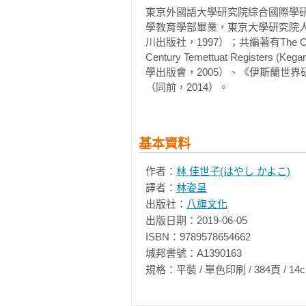
東京外國語大學研究院綜合國際學
■《鄂圖曼帝國五百年的和平》能
托利亞「突厥人」纏鬥不休的年代。
制度／疏離的人民

學教育學部畢業，東京大學研究院
●伊斯坦堡與輿論

川出版社，1997）；共編著有The Ottoman Sta
正因為鄂圖曼帝國的歷史長久以來
●圍攻君士坦丁堡
清真寺之都──伊斯坦堡／伊斯坦堡
Century Temettuat Regist
以在這方面我們必須更加小心謹慎
斯坦的貪慾／醜聞序章──處死穆斯
學出版會，2005）、《伊斯蘭世
求歷史定位，依然是一項艱鉅的任務
驍勇善戰的蘇丹時代，以征服君士
（同前，2014）。
衰弱，當時他能統治的範圍僅限於
【第五章】鄂圖曼官僚時期（一五六
本書的啟示是：
期待著奇蹟發生，同時也能對入侵
●官僚統治階層得勢（十六世紀後半
年梅赫梅德二世。

「溫順蘇丹」時代的開始／索庫魯
基本資料
鄂圖曼帝國應被理解為是由一群後
高加索的延長戰事／與奧地利哈布斯
土耳其或伊斯蘭國家。這和清帝國
一四五一年二度登基的梅赫梅德二
●內政混亂與重建（十七世紀前半葉
作者：
林 佳世子(はやし かよこ)
帝國裡多元族群融合的現象？鄂圖
窄的地方築城，準備圍攻君士坦丁
帝國內部的紛亂四起／傑拉里的叛
譯者：
林姿呈
之處？都是非常值得深入思考的議題
八年的時間所建立的堡壘（安那托利城堡
魯律．梅何美特．帕夏恢復秩序／重
出版社：
八旗文化
殖民城市的援軍，創造對自己有利的
●鄂圖曼的官場競爭

出版日期：2019-06-05

■來自日本講談社的全球史鉅獻
鄂圖曼的官場社會／軍人政治家的
ISBN：9789578654662

威尼斯人是拜占庭帝國的最大的靠
／被「美化」的蘇雷曼一世／阿布都
城邦書號：A1390163

《鄂圖曼帝國五百年的和平：跳脫
定因素。拜占庭帝國本身只有五千
●重建財政與軍人轉型

規格：平裝 / 單色印刷 / 384頁 / 14cm×21c
所出版的「興亡的世界史」套書第
許的傭兵以及市民的協力合作。

財政赤字／貨幣納稅的各項改革／
史觀，用更大跨距的歷史之流，尋
法官的職責／協助帝國度過財務危機