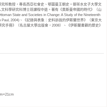
研究所教授，專長西亞社會史、鄂圖曼王朝史。御茶水女子大學文
夠帶給台灣讀者什麼啟示？


人文科學研究科博士班課程中退。著有《奧斯曼帝國的時代》（山
te and Societies in Change: A Study of the Nineteenth 
一直被後繼諸國的民族國家所利用，以圖發展本國的民族主義，所
的繁華／謠言滋生的溫床／蘇丹後宮的首位──許蕾姆妃／駙馬魯
ers (Kegan Paul, 2004)、《記錄與表象：史料訴說的伊斯蘭世界》（東京大
。如何使鄂圖曼帝國不受近代民族主義所束縛，以其本身的價值尋
塔法王子／詩人之歌，世人之聲／醜聞第二幕

界研究手冊》（名古屋大學出版會，2008）、《伊斯蘭書籍的歷史》
。

坦丁堡這件歷史重大事件揭開序幕。如前所述，拜占庭皇帝的勢力
一座城市的君士坦丁堡。然而，千年之都的光輝，總讓拜占庭人民
○～一六八○年）
的敵人產生無形的心理壓力。最後，打破僵局的是剛即位不久的青
葉）

．梅何美特．帕夏時期／地中海情勢／挑戰極限──兩大運河計畫／
天取得「奧斯曼人」之自我認同的成員所統治的國家，而非單純的
堡家族的「長期戰」／「長期戰」帶來的影響／後宮的功能

的「旗人」包括滿蒙漢有相似之處。今天的台灣該如何看待鄂圖曼
世首先打點好周邊國家，在整頓好體制後，於博斯普魯斯海峽最狹
）

曼帝國以伊斯蘭法同時管束穆斯林與非穆斯林，這其中有何可借鑑
堡。新要塞的對岸，是以前巴耶濟德一世包圍君士坦丁堡時，花了
亂本質／奧斯曼二世遇害／穆拉德四世時期／易卜拉欣時期／庫普
。

［Anadoluhisarı］），藉此從兩邊夾擊威尼斯來自黑海沿岸
啟對外征戰

形勢。

仕途／大宰相／州軍政官／權貴的牽線與仕進／「衰退論」的源起
山，對梅赫梅德二世而言，威尼斯人的援軍是這場戰役最大的不確
巴基──將詩歌做為武器

土耳其視角的非伊斯蘭帝國》屬於日本講談社紀念創業一百週年，
人左右的舊制軍隊，其防衛全仰賴威尼斯及熱內亞派遣的援軍、少
m                
11卷。這套書的出版是希望跳脫出既定的西歐中心史觀和中國中心
擴大稅收承包制／西帕希騎兵何去何從？／稅收承包的幕後／地方
找歷史的內在動能，思考世界史的興衰。八旗文化引進這套世界史
的書記官／新軍的轉變／新軍的副業──步入城鄉
