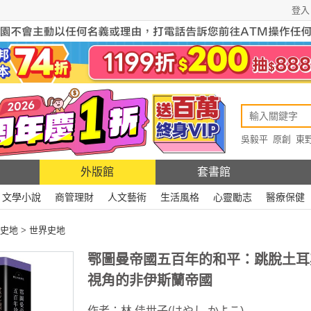
登入
吳毅平
原創
東
原創
Rewire
外版館
套書館
文學小說
商管理財
人文藝術
生活風格
心靈勵志
醫療保健
史地
>
世界史地
鄂圖曼帝國五百年的和平：跳脫土耳
視角的非伊斯蘭帝國
作者：
林 佳世子(はやし かよこ)