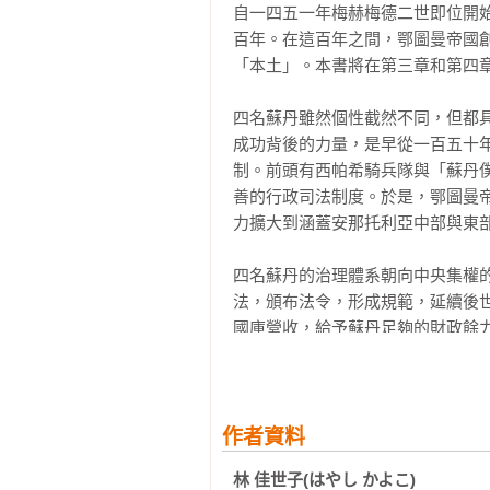
小小的決策」究竟所謂何事。恐怕
自一四五一年梅赫梅德二世即位開
蘇丹執政時代的開始／圍攻君士坦
的決策」的內涵。

百年。在這百年之間，鄂圖曼帝國
梅赫梅德二世的三十年征戰／繼承亞
「本土」。本書將在第三章和第四章
●巴耶濟德二世時期

■柔軟變化的帝國組織與鄂圖曼文化
王位爭奪與王子傑姆／巴耶濟德二
從蘇丹到平民，各有豐富的享樂方
四名蘇丹雖然個性截然不同，但都
變與掌權

成功背後的力量，是早從一百五十
●謝利姆一世的大征服

在梅赫梅德二世、謝利姆一世、蘇
制。前頭有西帕希騎兵隊與「蘇丹
發兵薩法維朝／查爾德蘭之戰／攻占
官人們支配的漫長時代，在彈性的帝
善的行政司法制度。於是，鄂圖曼
力擴大到涵蓋安那托利亞中部與東部
【第四章】蘇雷曼一世時期（一五二
十六世紀以後，隨著各式教育的普
●「蘇雷曼大帝」盛世的開始

對象的頌詩比重逐漸加大。頌詩之
四名蘇丹的治理體系朝向中央集權
鄂圖曼帝國史上的蘇雷曼／任用伊柏
係日益重要。

法，頒布法令，形成規範，延續後
●與歐洲諸國的海陸爭霸戰

國庫營收，給予蘇丹足夠的財政餘
攻佔貝爾格勒與羅德島／匈牙利的
伊斯坦堡中的富裕階層也帶起了各
以不斷征戰四方的蘇丹為核心的中央
西地中海擴展／前進紅海、印度洋／
至於一般民眾不僅關注宏偉建物和
●對抗薩法維朝的戰事

斯蘭經學院附屬圖書館更為興盛。
然而，中央集權卻也伴隨著各種副
對抗薩法維朝戰爭的特色／一五三
後，印刷術透過行政公文的大量印
至巴爾幹地區大抵上都被統合在鄂
作者資料
朝的第二次及第三次遠征

帝國順著社會和文化整體轉變的潮流
葉以後才開始。鄂圖曼帝國常被世
●法律與統治

林 佳世子(はやし かよこ)
問題之一，便是安那托利亞的突厥
伊斯蘭法與蘇丹法／宗教學者官僚機