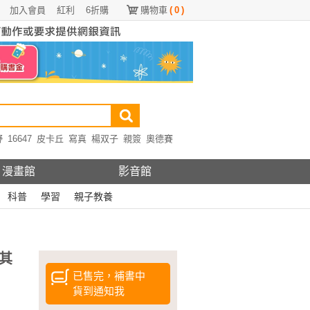
加入會員
紅利
6折購
購物車
(
0
)
野
16647
皮卡丘
寫真
楊双子
親簽
奧德賽
漫畫館
影音館
科普
學習
親子教養
其
已售完，補書中
貨到通知我