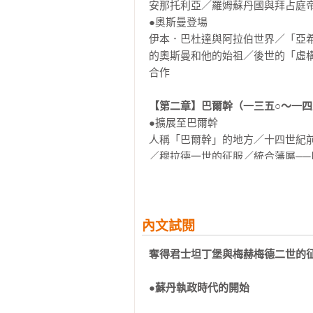
認同的成員所統治的國家。「奧斯
安那托利亞／羅姆蘇丹國與拜占庭帝
人、波士尼亞人、阿爾巴尼亞人、
●奧斯曼登場

民族、克里米亞韃靼人等等，其中
伊本．巴杜達與阿拉伯世界／「亞
人統治，在此不具任何意義。

的奧斯曼和他的始祖／後世的「虛
合作

■「鄂圖曼帝國」是像一般人理解的
伊斯蘭法對帝國的穩定來說，有何
【第二章】巴爾幹（一三五○～一四
●擴展至巴爾幹

的確，鄂圖曼帝國懸掛著伊斯蘭的
人稱「巴爾幹」的地方／十四世紀
普世價值及戰場上的勝利。同樣的
／穆拉德一世的征服／統合藩屬──
一轍。在戰爭中，宗教縱然鼓舞了士
之路／穆拉德二世時代

●統合巴爾幹的方法──奧斯曼化

對鄂圖曼帝國而言，利用伊斯蘭法
評斷奧斯曼公國的「征服巴爾幹」
法制體系，欣然接納具有威信的制
制──掌控農村的手法／稅收調查及
內文試閱
帝國中與伊斯蘭法毫無關聯的世俗
●「蘇丹僕人」的養成

如何統治非穆斯林的原則。

奪得君士坦丁堡與梅赫梅德二世的
設置新軍／少年充軍／宮中培訓的「
若從這個觀點看來，並非不能稱其
●蘇丹執政時代的開始
【第三章】蘇丹的旗下（一四五○～
蘭教及該法制體系的事實。帝國大
●奪得君士坦丁堡與梅赫梅德二世的