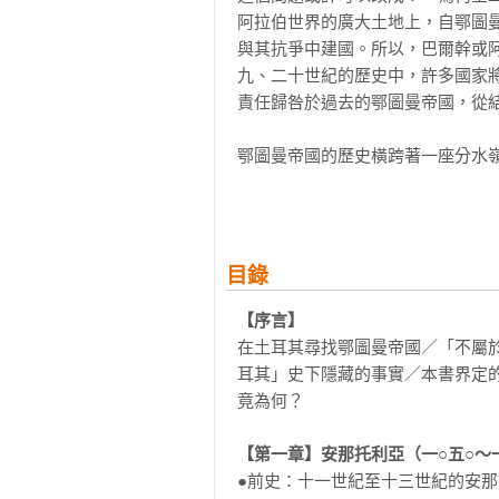
阿拉伯世界的廣大土地上，自鄂圖
與其抗爭中建國。所以，巴爾幹或
九、二十世紀的歷史中，許多國家
責任歸咎於過去的鄂圖曼帝國，從結
鄂圖曼帝國的歷史橫跨著一座分水
八世紀末至十九世紀初步入遲暮，
時期。隨著光陰流轉，各民族紛紛
這段歷史，土耳其共和國繼承鄂圖
依之處就在土耳其共和國。

目錄
■「不屬於任何人」的國家之「後裔
【序言】
無法用現代「民族國家」的觀念理
在土耳其尋找鄂圖曼帝國／「不屬
耳其」史下隱藏的事實／本書界定
鄂圖曼帝國統合了具有多樣性的人
竟為何？

生活的人們，保留各自的宗教、法律
【第一章】安那托利亞（一○五○～
若要刻意質問統治階層的民族歸屬
●前史：十一世紀至十三世紀的安那