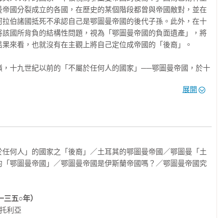
曼帝國分裂成立的各國，在歷史的某個階段都曾與帝國敵對，並在
阿拉伯諸國抵死不承認自己是鄂圖曼帝國的後代子孫。此外，在十
將該國所背負的結構性問題，視為「鄂圖曼帝國的負面遺產」，將
果來看，也就沒有在主觀上將自己定位成帝國的「後裔」。

嶺，十九世紀以前的「不屬於任何人的國家」──鄂圖曼帝國，於十
其後的百年，則是在現代新世界秩序下發展的「近代鄂圖曼帝國」
展開
自立國家，最後的殘山剩水則構成了「土耳其人的國家」。若細看
曼帝國一事，實則為順水推舟，情勢使然。因為到了最後，它的皈
」――

解的龐大帝國！
於任何人」的國家之「後裔」／土耳其的鄂圖曼帝國／鄂圖曼「土
的「鄂圖曼帝國」／鄂圖曼帝國是伊斯蘭帝國嗎？／鄂圖曼帝國究
口，帝國內生活模式的特色就是非常無條理；在「文化馬賽克」裡
、傳統及語言。這幾乎是「民族國家」所無法想像的狀態！

一三五○年）
問題，便只能說鄂圖曼帝國是由一群後天取得「奧斯曼人」之自我
托利亞
