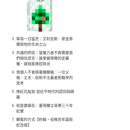
寧為一日猛虎：艾利克斯．麥金泰
爾與他的生命之山
共識的終結：當權力者不再需要我
們相信謊言，誰掌握現實的定義
權，誰就能操控政治
普通人不會揹著機關槍：一位父
親、丈夫、前和平主義者對戰爭的
思考
唯紅花綻放:習近平時代的認同與歸
屬
就是要躁反：臺灣獨立音樂三十年
紀實
觀看的方式【約翰‧伯格百年誕辰
紀念版】