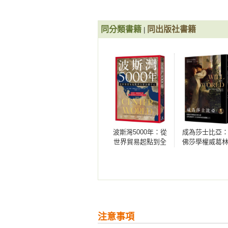
的目的，是本著台灣史就是世界史的
這是繼巴耶濟德一世、穆拉德二世
鬆散的圍城戰術，原來預計以杜絕
【第六章】近世鄂圖曼社會的生活
◆本書系由21卷構成，陸續出版中
世沒有料到，君士坦丁堡腹地遼闊
●生產者的世界

同分類書籍
同出版社書籍
|
圍滴水不漏地長期封鎖整座城市。

帝國之中的「普通人」／農民納稅
興亡的世界史──全書系書目

地的大商人

梅赫梅德二世記取前人教訓，決定
●宗教共同體的世界

01《人類文明的黎明與黃昏》

師製造大砲，以巨型大砲及其他最
非穆斯林與穆斯林的區別／基督教徒
青柳正規（東京大學名譽教授）──著
萬）對上至多八、九千的兵力優勢，
●帝國女性

02《亞歷山大的征服與神話》

婦女與法庭／婦女的限制與權利／
森谷公俊（帝京大學教授）──著

開戰後不久，梅赫梅德二世發現自
裕與權威的毛皮／蘇丹之女與母后

03《草原王權的誕生》

陸地，想出了橫越後方丘陵將船隻
●詩人

波斯灣5000年：從
成為莎士比亞
林 俊雄（創價大學教授）──著

止外敵進入灣內。這場征服戰，鄂
鄂圖曼詩歌的世界／詩人輩出／內菲
世界貿易起點到全
佛莎學權威葛
04《迦太基與海上商業帝國》

戰。梅赫梅德二世的親信之中有不
球金融中心
萊為你講述莎
栗田伸子（東京學藝大學教授）、佐
失。但是對於擔任作戰總指揮的梅赫
亞如何成為戲
【第七章】繁華中的不安（一六八○
王
05《地中海世界與羅馬帝國》

●戰爭背後的國內動盪

本村凌二（東京大學名譽教授）──著
●君士坦丁堡淪陷之日
二度圍攻維也納／《卡洛維茲條約
06《絲路、遊牧民與唐帝國》

步入晚年的鄂圖曼帝國／愛第尼事件
森安孝夫（大阪大學名譽教授）──著
正因如此，這場戰役的勝利對梅赫
●享受和平

注意事項
07《伊斯蘭帝國的聖戰》

二十九日，鄂圖曼軍於黎明前發動
伊斯坦堡重振雄風／流行享樂／城