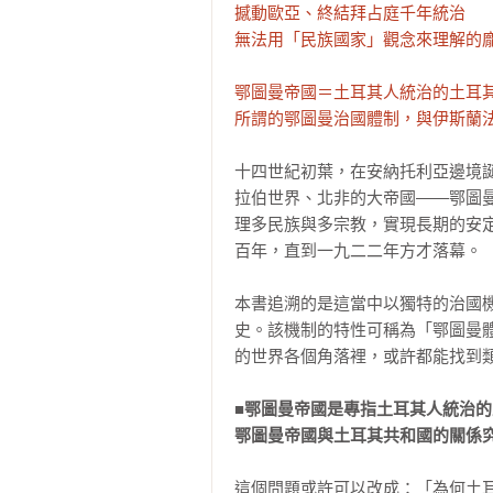
撼動歐亞、終結拜占庭千年統治

無法用「民族國家」觀念來理解的龐
鄂圖曼帝國＝土耳其人統治的土耳其
所謂的鄂圖曼治國體制，與伊斯蘭
十四世紀初葉，在安納托利亞邊境
拉伯世界、北非的大帝國――鄂圖
理多民族與多宗教，實現長期的安
百年，直到一九二二年方才落幕。

本書追溯的是這當中以獨特的治國
史。該機制的特性可稱為「鄂圖曼
的世界各個角落裡，或許都能找到類
■鄂圖曼帝國是專指土耳其人統治的
鄂圖曼帝國與土耳其共和國的關係
這個問題或許可以改成：「為何土