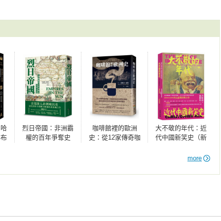
概念，從東亞的視角思考自身在世界史中的位置和意義。

之後，鄂圖曼勢力第三次圍攻君士坦丁堡。以往巴耶濟德一世採取
糧餉的策略進攻，卻出乎意料形成拉鋸戰，終告失敗。巴耶濟德一
――
，足以負擔長期戒嚴的守城防衛，而且正因其規模龐大，很難從外
人／農業生產／遊牧民／商人、手工業者／城市發展／往來帝國各
速戰速決，擬出短期內拿下該城的作戰計劃。他特別聘用匈牙利技
新兵器集中火力攻打陸地上的城牆，再配合十萬（也有人說是十六
與教會／猶太教徒／穆斯林



兩者實力的差距有如雲泥。

孟塔古夫人眼中的鄂圖曼社會／婦女持有資產／華麗服飾／象徵富
己的海軍戰力遠不及威尼斯，於是立刻放棄海戰，將海軍部隊拉上
藏入金角灣內的奇計。當時金角灣的入口處早已加上鎖鏈，用來防
：哈
烈日帝國：非洲霸
咖啡館裡的歐洲
大不敬的年代：近
圖曼帝國從陸海包夾，可說是一場不惜人力財力，勞師動眾的總體
的頌詩／高官宴席與咖啡館／讚頌愛情／少年愛

林布
權的百年爭奪史
史：從12家傳奇咖
代中國新笑史（新
少人持反對意見，因為一旦失敗，極有可能讓蘇丹的權威顏面盡
士比
1830-1990【新版】
啡館，走進歐洲四
版）
藤育子（日本女子大學學術研究員）──著

梅德二世而言，這是一場攸關生死的世紀決戰。

劇之
百年歷史現場，看
～一七七○年）
more
見改變世界的思潮
與現代世界的誕生


》／煙硝下的賦稅財政改革／十八世紀前半葉的戰事／新軍渙散／




梅德二世來說，可謂意義非凡。圍城的第五十天，一四五三年五月
最後一次攻擊，軍隊蜂擁入城，拜占庭帝國亦在同一天迎來了末
市街景的水泉之美／消費成性的十八世紀／圖書館熱潮／印刷術／