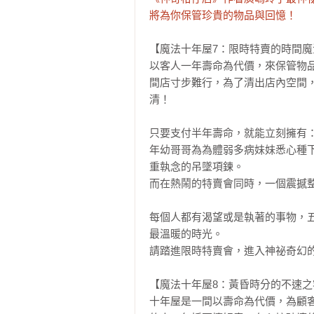
將為你保管珍貴的物品與回憶！
【魔法十年屋7：限時特賣的時間魔
以客人一年壽命為代價，來保管物
間店寸步難行，為了清出店內空間
清！

只要支付半年壽命，就能立刻擁有：
年幼哥哥為為體弱多病妹妹悉心種
重執念的吊墜項鍊。

而在熱鬧的特賣會同時，一個震撼整
每個人都有渴望或是執著的事物，
最溫暖的時光。

請踏進限時特賣會，進入神祕奇幻的
【魔法十年屋8：黃昏時分的不速之
十年屋是一間以壽命為代價，為顧