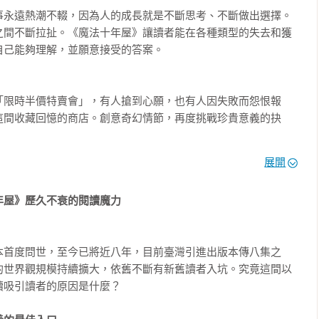
事永遠熱潮不輟，因為人的成長就是不斷思考、不斷做出選擇。
子衝破「閱讀之壁」的最佳讀物，提供美好的閱讀經驗，陪伴孩子在
之間不斷拉扯。《魔法十年屋》讓讀者能在各種類型的失去和獲
色頭髮，戴著銀框眼鏡，穿著深棕色西裝背心和長褲，脖子上總是
讀關節。

己能夠理解，並願意接受的答案。

莓色）。

國小中高年級、國中讀者設計的延伸讀本，二到六萬字中篇的長
，魔法師十年屋。雖然他看起來很年輕，但是那雙琥珀色的眼睛，
經驗，同時顧及中年級孩子對故事的需求，鼓勵孩子進階閱讀，從
「限時半價特賣會」，有人搶到心願，也有人因失敗而怨恨報
言語形容，感覺就像是長滿了綠色樹葉的大樹，雖然溫和卻堅定不
到「自書中探求對自己內心及外界世界的瞭解」，並期待在書裡找
這間收藏回憶的商店。創意奇幻情節，再度挑戰珍貴意義的抉
縣竹林國小閱讀推動教師
束手無策的對象。其中一人，不，正確的說是其中一隻，就是眼前
展開
險故事，或是小大人的成長心事等等，藉由這些具有正向價值觀的
子的閱讀興趣持續在高點，同時深耕閱讀實力。

屋》歷久不衰的閱讀魔力

祖母綠色的眼睛目光凌厲。牠似乎很生氣。十年屋有點緊張，但還
四萬字中篇故事，可按章節分斷閱讀，培養孩子的閱讀續航力

萬字長篇故事，更細膩深刻的情節，幫助孩子發展思辨力

這樣下去子？」

本首度問世，至今已將近八年，目前臺灣引進出版本傳八集之
的世界觀規模持續擴大，依舊不斷有新舊讀者入坑。究竟這間以
知道我在說什麼！就是這家店喵！」

吸引讀者的原因是什麼？

理事長、國立臺灣師範大學人類發展與家庭學系博士

店裡看起來的確慘不忍睹。
