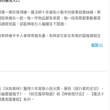
養的最佳入口
物標本和絨毛娃娃、舊書、銀盤子、閃亮亮的紅寶石戒指、生鏽的
很像一條珍珠項鍊。魔法師十年屋和小幫手的故事就像絲線，將
林國小閱讀推動教師
。

細密串連在一起。每一件物品都有來歷，每一段來歷都牽動著真
調是短篇，卻能夠吸引人繼續往下閱讀。

起來和垃圾沒什麼兩樣。這些全都是十年屋用魔法為人保管，但期
東西已經堆到了天花板。

到有時幾乎令人覺得意猶未盡，有時卻又能在有限的篇幅裡相互
，《魔法十年屋》系列既保留了短篇故事節奏明快、適合零碎時
忍不住有點驚訝。

展開
角色延續性。再搭配插畫家佐竹美保精緻的插圖，一本接一本，
對於專注力較短的讀者而言，緊湊的劇情正是培養閱讀素養的最
」

道都堆滿了東西，即使有客人上門，也沒辦法走進來喵！」

幸福間的權衡
就動手吧。我來整理一下，至少要把通道清出來。不知道要花幾個
間魔法》裡，十年屋舉辦了罕見的限時拍賣會。原來，歷史悠久的
以《水妖森林》獲得少年冒險小說大獎，著有《送行者的女兒》、
物品，但依舊有許多超過時間沒有領回的物品，讓店內被堆積如
《幽靈貓福子》、《妖花魔草物語》和【神奇柑仔店】、【魔法十
也才知道，魔法看起來無所不能，但最基本的空間問題，還是要
氣餒。

越驚奇圖書館】系列。
取代價毫不手軟，但在轉售託管物品前，依舊會說明託管物品的
雖然外表相貌堂堂，卻有點不拘小節，尤其非常不擅長整理。
