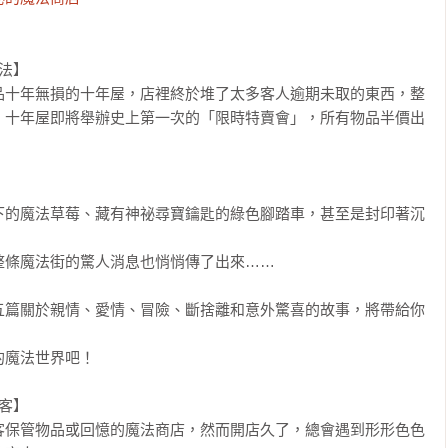
法】

品十年無損的十年屋，店裡終於堆了太多客人逾期未取的東西，整
，十年屋即將舉辦史上第一次的「限時特賣會」，所有物品半價出


下的魔法草莓、藏有神祕尋寶鑰匙的綠色腳踏車，甚至是封印著沉
條魔法街的驚人消息也悄悄傳了出來……

五篇關於親情、愛情、冒險、斷捨離和意外驚喜的故事，將帶給你
魔法世界吧！

客】

客保管物品或回憶的魔法商店，然而開店久了，總會遇到形形色色