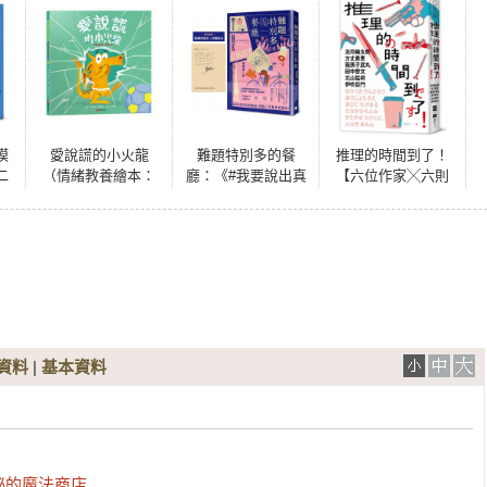
模
愛說謊的小火龍
難題特別多的餐
推理的時間到了！
二
（情緒教養繪本：
廳：《#我要說出真
【六位作家╳六則
升
暢銷紀念版）
相》作者結城真一
短篇╳致讀者的挑
勢
【SEL情緒素養｜
郎推理小說新境
戰書】
品格教育｜同理心
界！（特別收錄：
｜勇氣】★坦承一
給讀者的話╳印簽
切是彌補錯誤的第
扉頁）
一步★陪孩子練習
放下心中的大石頭
資料
|
基本資料
的魔法商店
