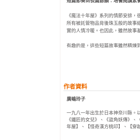
短篇節奏到長篇餘韻：培養閱讀素
高毓屏｜臺北市龍安國小閱讀教師

藍依勤｜「繪本星球212-7」版主

酒桶、很短的羽毛筆、髒兮兮的動
《魔法十年屋》系列的情節安排，
蔡孟耘（小壁虎老師）｜宜蘭縣竹
腳踏車，帶有咬痕的吃剩蛋糕和草莓
所有被託管物品背後珠玉般的故事
實的人情冷暖。也因此，雖然故事基
有些物品看起來很有價值，有些看
滿後沒有被客人領回的物品，成堆的
有趣的是，這些短篇故事雖然精煉
呼應。對於閱讀轉型期的孩子來說
東西什麼時候變這麼多了？十年屋也
間閱讀的優點，又具備長篇小說的
一不小心就沉浸的讀完整個系列。
「呃……的確……好像……有點多？
佳入口。

「哪裡是有點多而已喵！連門口的通
作者資料
託管物的新歸宿：犧牲代價與獲得
廣嶋玲子
「真的嗎？那可真不妙……好，那
在《魔法十年屋7：限時特賣的時
小時……」

一九八一年出生於日本神奈川縣。
十年屋雖然能接受各式各樣的託管
《鐵匠的女兒》、《盜角妖傳》、
山的物品淹沒，寸步難行。讀者這
十年屋還沒有開始整理，就已經感到
年屋】、【怪奇漢方桃印】、【穿
努力從斷捨離做起！十年屋雖然收
由來，提供顧客參考。

從店內凌亂的景象不難想像，十年屋