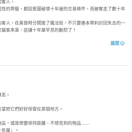
客人。

成性的齊龍，都因意圖破壞十年屋的交易條件，而被奪走了數十年
的客人，在黃昏時分闖進了魔法街，不只要連本帶利討回失去的一
貓客來喜，這讓十年屋罕見的動怒了！

師們，能否團結守護這間充滿他人回憶的商店呢？

展開
五篇關於告別、成長、惡有惡報與對抗心魔的精采故事，將成為你
溫暖力量。

幻的魔法世界吧！

童文學類第一名續作

集、文化部第45次中小生讀物續集

丟。

集

售逾60萬本

望把它們好好保管在某個地方。

品，或是想要保持距離、不想見到的物品……

法？

年屋」。
