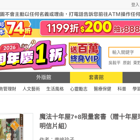
登入
吳毅平
原創
東
原創
Rewire
外版館
套書館
商管理財
人文藝術
生活風格
心靈勵志
醫療保健
科普
學
魔法十年屋7+8限量套書（贈十年屋
明信片組）
作者：
廣嶋玲子