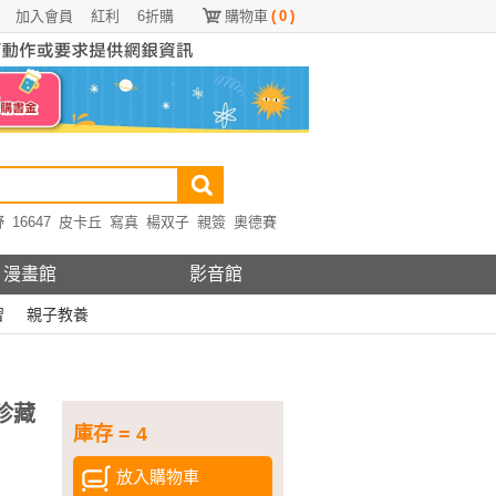
加入會員
紅利
6折購
購物車
(
0
)
野
16647
皮卡丘
寫真
楊双子
親簽
奧德賽
漫畫館
影音館
習
親子教養
珍藏
庫存 = 4
放入購物車