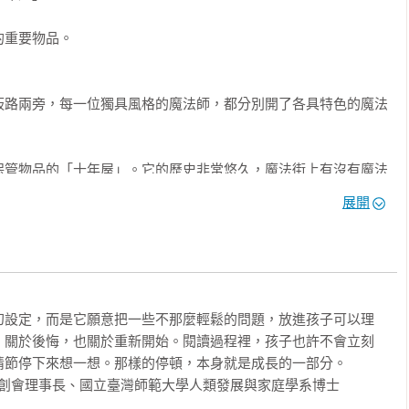
重要物品。

板路兩旁，每一位獨具風格的魔法師，都分別開了各具特色的魔法
保管物品的「十年屋」。它的歷史非常悠久，魔法街上有沒有魔法
道這家店和老闆在魔法街到底存在多少年了，代表這家店真的開了
展開
造屋

色屋

氣屋

山、不計其數的物品，東西幾乎都快滿出來了……

行屋

、神奇柑仔店、魔法、奇幻、勇氣、等價交換

幻設定，而是它願意把一些不那麼輕鬆的問題，放進孩子可以理
，關於後悔，也關於重新開始。閱讀過程裡，孩子也許不會立刻
高亢的聲音。

育、品德、生命、閱讀素養

節停下來想一想。那樣的停頓，本身就是成長的一部分。

與人文、綜合活動

創會理事長、國立臺灣師範大學人類發展與家庭學系博士

，全身毛茸茸的橘貓客來喜。牠用兩條後腿站在地上，雙手叉腰，