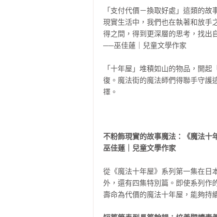
用力瞪著一個年輕人。

【樂讀456】系列介紹

「支付代價－換取好處」這類的故
【樂讀456系列】是第一套帶領孩
現實生活中，我們也在執著和放手
這個瀟灑的年輕人有一頭柔軟的栗
閱讀的路上一步步穩扎穩打，打通閱
得之間，得到更深層的思考，找出自
繫著顏色漂亮的領巾（今天繫的是草
──巫佳蓮｜兒童文學作家

系列以好看的故事、多元的題材為
這名年輕人就是「十年屋」的老闆
度，能提供孩子豐富、愉快的閱讀
「十年屋」堆積如山的物品，開起
凝聚了難以計算的歲月。如果要用
「拉近自己與文字的距離」，進階
復。魔法街的魔法師們得聯手守護
移。

到認同感。

擇。

──蔡孟耘（小壁虎老師）｜宜蘭
這麼厲害的十年屋，也有幾個讓他
故事選材從幽默趣味童話、偵探冒
的管家貓客來喜。

故事打造一個無痛閱讀的世界，讓孩
不粉飾現實的故事魔法：《魔法十年
客來喜身上的貓毛變得更蓬鬆了，
巫佳蓮｜兒童文學作家
V【樂讀456系列】初階：兩萬到
是努力擠出微笑，故作鎮定的問：

【樂讀456系列】進階：四萬到六
「客來喜，你怎麼了？什麼事不能再
從《魔法十年屋》系列第一集在日
外，還有四集特別篇。即使系列作
名人推薦

「你不要再裝傻了喵！老闆，你應該
壽命為代價的魔法十年屋，能夠持續
巫佳蓮｜兒童文學作家

陳欣希｜臺灣讀寫教學研究學會創會
客來喜指著「十年屋」的店內回答，