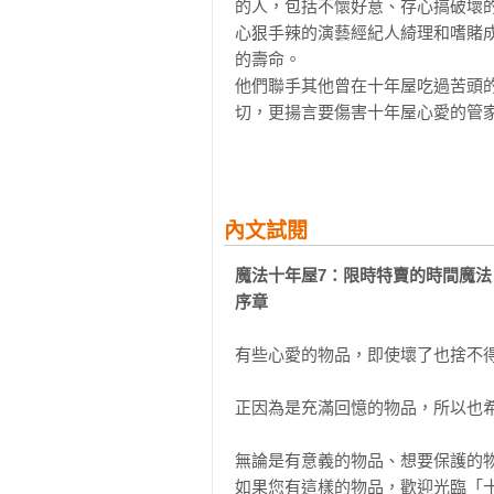
的人，包括不懷好意、存心搞破壞的
心狠手辣的演藝經紀人綺理和嗜賭
的壽命。

他們聯手其他曾在十年屋吃過苦頭
切，更揚言要傷害十年屋心愛的管家
面對空前的威脅，魔法街的眾多魔法
每個人都有愛惜或是執著的事物，
在抉擇的關鍵時刻，那股邁向成長的
內文試閱
請打開十年屋的邀請函，進入神祕奇
魔法十年屋7：限時特賣的時間魔法

◎得獎紀錄：

序章
★2022年日本圖書館員選書大獎兒
★入選2021第81梯次好書大家讀續
有些心愛的物品，即使壞了也捨不得
★系列入選2022希望閱讀百本好書續
★風靡臺日韓三地小學生、系列累積銷
正因為是充滿回憶的物品，所以也希
◎本系列共12冊

無論是有意義的物品、想要保護的物
魔法十年屋1：想不想試試時間的魔
如果您有這樣的物品，歡迎光臨「十