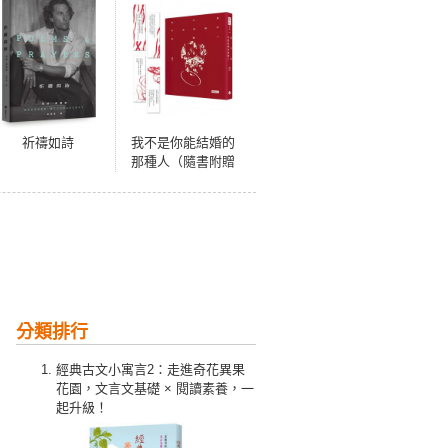
祈禱如詩
我不是你能結婚的
那種人（隨書附贈
四張一組詩卡書
籤）
分類排行
經典古文小寓言2：走進奇花異果
花園，文言文基礎 × 閱讀素養，一
起升級！