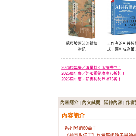
蘇東坡顛沛流離植
工作者的AI共智
物記
式：讓AI成為第
專長，加速專業
級，重塑競爭優
2026周年慶／限量特別版搶購中！
2026周年慶／外版暢銷攻略75折起！
2026周年慶／新書強勢登場75折！
內容簡介
|
內文試閱
|
延伸內容
|
作者
內容簡介
系列累銷60萬冊

《神奇柑仔店》作者廣嶋玲子最神祕