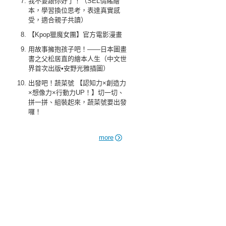
我不要跟你好了！（SEL情緒繪
本，學習換位思考，表達真實感
受，適合親子共讀）
【Kpop獵魔女團】官方電影漫畫
用故事擁抱孩子吧！——日本圖畫
書之父松居直的繪本人生（中文世
界首次出版•安野光雅插圖）
出發吧！蔬菜號 【認知力×創造力
×想像力×行動力UP！】切一切、
拼一拼、組裝起來，蔬菜號要出發
囉！
more