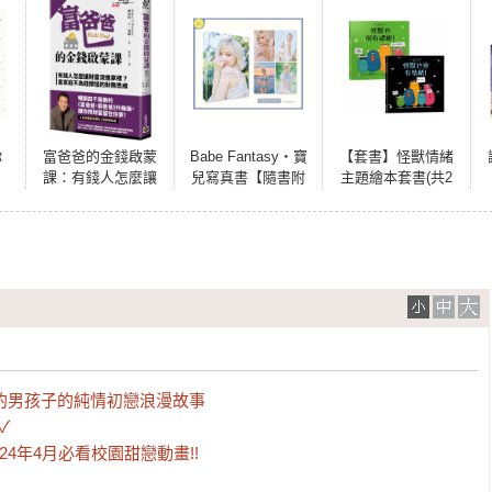
你
富爸爸的金錢啟蒙
Babe Fantasy‧寶
【套書】怪獸情緒
課：有錢人怎麼讓
兒寫真書【隨書附
主題繪本套書(共2
財富流進家裡？富
贈寫真海報（四款
本)：怪獸也會有情
家庭不為錢煩惱的
隨機投入一款）】
緒！+怪獸也很有禮
財務思維
貌！
的男孩子的純情初戀浪漫故事



4年4月必看校園甜戀動畫!!