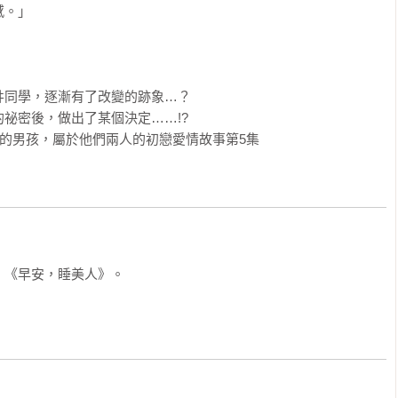
。」

同學，逐漸有了改變的跡象…？

祕密後，做出了某個決定……!?

的男孩，屬於他們兩人的初戀愛情故事第5集
、《早安，睡美人》。