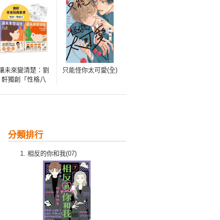
讓未來變清楚：劉
只能怪你太可愛(全)
軒獨創「性格八
角」青春陪跑套書
【青少年版vs.大人
版】
分類排行
相反的你和我(07)