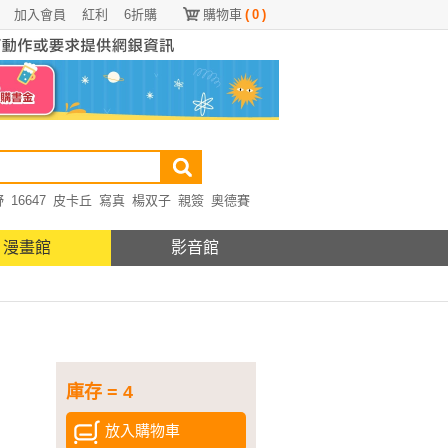
加入會員
紅利
6折購
購物車
(
0
)
野
16647
皮卡丘
寫真
楊双子
親簽
奧德賽
漫畫館
影音館
庫存 = 4
放入購物車