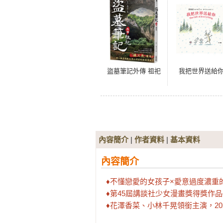
盜墓筆記外傳 祖祀
我把世界送給
內容簡介
|
作者資料
|
基本資料
內容簡介
♦不懂戀愛的女孩子×愛意過度濃重
♦第45屆講談社少女漫畫獎得獎作品✓
♦花澤香菜、小林千晃領銜主演，202