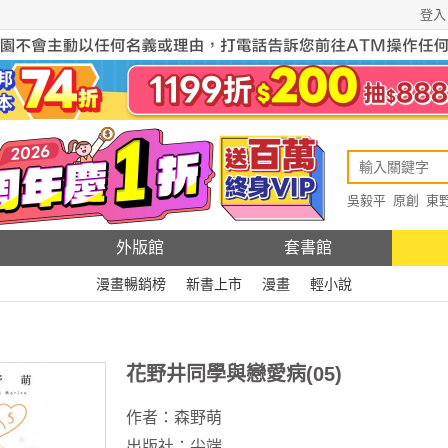
登入
吳毅平
原創
東
原創
Rewire
外版館
套書館
漫畫暢銷榜
新書上市
漫畫
輕小說
花野井同學與戀愛病(05)
作者：
森野萌
出版社：
尖端