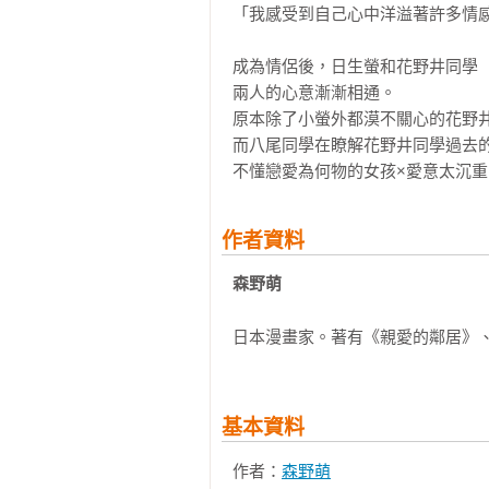
「我感受到自己心中洋溢著許多情感
成為情侶後，日生螢和花野井同學

兩人的心意漸漸相通。

原本除了小螢外都漠不關心的花野井
而八尾同學在瞭解花野井同學過去的
不懂戀愛為何物的女孩×愛意太沉重
作者資料
森野萌 
日本漫畫家。著有《親愛的鄰居》
基本資料
作者：
森野萌