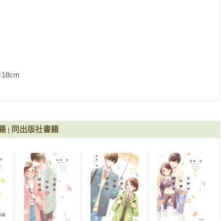
               
籍
同出版社書籍
|