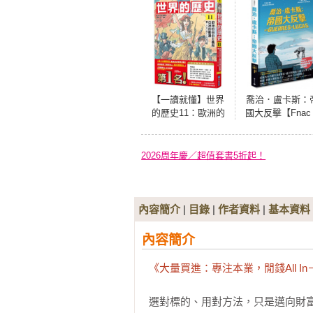
【一讀就懂】世界
喬治．盧卡斯：
的歷史11：歐洲的
國大反擊【Fnac 
自由主義與亞洲的
France Inter 法
動盪（一八三○年～
畫大獎得獎系列
一八六○年）
2026周年慶／超值套書5折起！
內容簡介
|
目錄
|
作者資料
|
基本資料
內容簡介
《大量買進：專注本業，閒錢All 
選對標的、用對方法，只是邁向財富