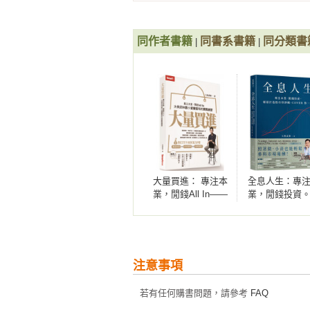
備在市場屹立不搖、能夠度過災難
4-3 元大台灣50 正2》報酬率高 波
時，仍敢大膽加碼。

同作者書籍
同書系書籍
同分類書
|
|
Chapter 5 投資報告3》高息型ETF

‧官股金控每年會有3波明顯上漲時段
5-1 元大台灣高息低波》績效勝大盤
觀察過去的股價慣性，包含兆豐金
5-2 國泰永續高股息》重視ESG 的高
之後，也會有3個上漲的時段。掌握
5-3 凱基優選高股息30》兼具獲利性
5-4 大華優利高填息30》聚焦股利
 ‧資金分批進場組合技

5-5 群益台灣精選高息》動態調整
總是無法下定決心進場？教你用定
過。

Chapter 6 投資報告4》科技、半導體
6-1 富邦科技》台灣老牌科技股ETF

大量買進： 專注本
全息人生：專
 ‧投資兆豐金，要在除息前買還是除息後買？

業，閒錢All In——
業，閒錢投資
6-2 元大全球AI》布局美國大型科技
大俠武林教小資變
鬆打造股市印
愈接近除息日，兆豐金股息愈不容易
6-3 國泰北美科技》軟硬體產業配置
富有的實戰練習
機，COVER 
布局。

6-4 國泰費城半導體》鎖定美國半導
生！
6-5 兆豐洲際半導體》成長性高且風
 ‧搶在公司宣布前，提前估算官股金控可能配息

6-6 中信關鍵半導體》首檔結合半導體
注意事項
當官股金控開完董事會宣布股利時
6-7 富邦台灣半導體》專注台廠相關
索，及早估算可能配發股利，搶先在
若有任何購書問題，請參考
FAQ
6-8 新光臺灣半導體30》鎖定市值前