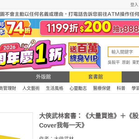
登入
吳毅平
原創
東
原創
Rewire
外版館
套書館
商管理財
人文藝術
生活風格
心靈勵志
醫療保健
科普
學
大俠武林套書：《大量買進》＋《股
Cover我每一天》
作者：
大俠武林