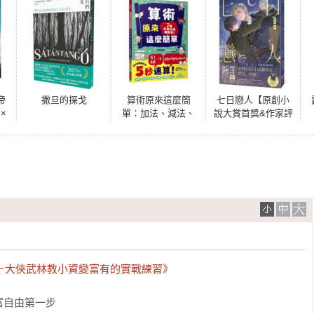
帝
撒旦的探戈
算術原來這麼簡
七日戀人【原創小
×
單：加法、減法、
說大賞首獎&作家評
國漫
乘法、比例、分
審獎！】
】
數、約分，都能輕
鬆速算！
In－大俠武林教小資變富有的實戰練習》
自由第一步
