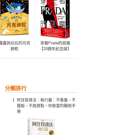
露露與拉拉的月亮
穿著Prada的惡魔
餅乾
【20週年紀念版】
分類排行
阿甘投資法：執行篇：不看盤、不
選股、不挑買點，你致富的戰術手
冊