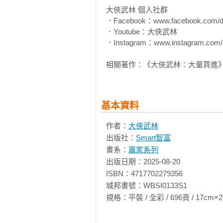
3-1 認識5重要名詞，掌握金融業財
大俠武林 個人社群

投資好手大俠武林，靠自己在36歲存
3-2 兆豐金》官股金控獲利王，但成
．Facebook：www.facebook.com/das
每次進場買股票，他都將成交單貼上
3-3 華南金》克服利差縮水穩健獲利

．Youtube：大俠武林

業，閒錢投資；資金控管，分批進場
3-4 第一金》獲利穩定 成長卻面臨趨
．Instagram：www.instagram.com/d
3-5 合庫金》整併分行並拓展新業務

 「專注本業，閒錢投資」：

相關著作：《大俠武林：大量買進》《
3-6 中信金》獲利推升股價大幅上漲

專注本業，務實的累積本金，投資
3-7 玉山金》財富管理收入強勁成長

獲利。

3-8 台新金》「新新併」成最大挑戰

3-9 永豐金》放款嚴謹，獲利處在成
基本資料
 「資金控管，分批進場」：

3-10 國泰金》壽險與銀行業務雙成長
萬米長跑，考驗跑者體力控制的技
3-11 富邦金》穩居金控獲利王寶座

作者：
大俠武林
想在股災沒錢加碼，就要使出正確的
3-12 凱基金》發展均衡，獲利成長性
出版社：
Smart智富
3-13 新光金》完成合併前仍有利可圖
書系：
贏家系列
 「找到週期；逢低布局」

3-14 元大金》證券成長性不如預期強
出版日期：2025-08-20

當你夠熟悉一檔股票的重要周期和股
3-15 國票金》降息環境下獲利有望成
ISBN：4717702279356

城邦書號：WBSI0133S1

 ▋本書重點

Chapter 4 投資報告2》市值型、槓桿
規格：平裝 / 全彩 / 696頁 / 17cm×23cm   
‧為什麼敢重壓兆豐金？

4-1 元大台灣50》國內最經典的老牌E
「疑股不存，存股不疑」，大俠武
4-2 富邦台50》高度相似0050 費用