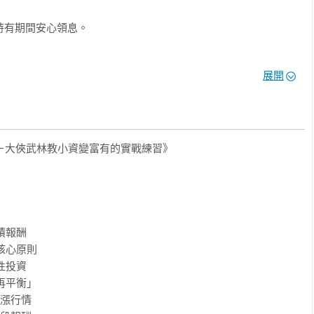
持有期間安心領息。

展開
評估市場位階，調整持股比重。

息型、槓桿型3大主流商品投資價值解析。

錯過人工智慧、半導體、大型科技股的耀眼前景？精選科技型ETF一
n－大俠武林教小資變富有的實戰練習》

數位支付、股價動能……從市場趨勢尋找穩中透強的投資標的。

或超越大盤？新手老手都能學。

TF領息組合＋調整技巧。

股獲利來源與成長性＋從官股金控預計上繳金額試算股利。

積報酬

核心原則

性投資

再平衡」

漲行情

對的投資工具，堅持每月投資！搭配複利的滾存力量，在15年累積