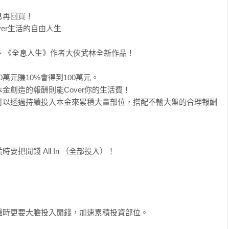
再回買！

er生活的自由人生

天》、《全息人生》作者大俠武林全新作品！

00萬元賺10%會得到100萬元。

創造的報酬則能Cover你的生活費！

可以透過持續投入本金來累積大量部位，搭配不輸大盤的合理報酬
把閒錢 All In （全部投入）！

時更要大膽投入閒錢，加速累積投資部位。
