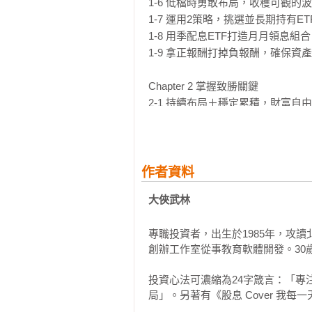
1-6 低檔時勇敢布局，收穫可觀的波
到1,000萬，真的有可能辦得到！

1-7 運用2策略，挑選並長期持有ETF
‧股市大漲要謹慎，不要貪婪

1-8 用季配息ETF打造月月領息組合 
1-9 拿正報酬打掉負報酬，確保資產
市場過熱時，需要儲備資本；市場低
‧市場高檔可「調節」，但不要離場
Chapter 2 掌握致勝關鍵

2-1 持續布局＋穩定累積，財富自由
即使高檔調節，也不要急躁離場，長
2-2 本多未必終勝，投資須做好資金
2-3 閒置資金放股市，長期享受豐厚
《股息Cover我每一天：600張存
2-4 股市長期上漲主因1》通膨的適
2-5 股市長期上漲主因2》全球人口增
作者資料
買的股票不能讓你睡好覺？

2-6 股市長期上漲主因3》科技創新

大俠武林 
那麼一開始就不該買它！

2-7 股市長期上漲主因4》貨幣政策
選股邏輯對了，不必讀完財報也有信
2-8 用穩定的投資收益，支付必要的
抓到股價慣性，不必靠技術指標也能
專職投資者，出生於1985年，攻
2-9 波動期間保持冷靜，避免被市場
創辦工作室從事教育軟體開發。30
參與市場完整報酬，不必忙進忙出就
2-10 做好時間＋財富管理，拿回人
2-11 實戰問答解析，克服投資盲點

投資心法可濃縮為24字箴言：「專
★高人氣FB粉絲專頁「大俠武林」版
局」。另著有《股息 Cover 我每
★專頁文章授權「商周財富網」、《
Chapter 3 投資報告1》14檔金控
