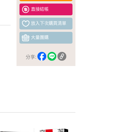
直接結帳
放入下次購買清單
大量團購
分享: