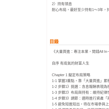
2〉持有領息

耐心布局，最好至少持有1～3年，
3〉過熱調節

當累積出正報酬，用一個超簡單指標
【本書重點】

目錄
‧主流ETF投資特點：市值型、高
‧掌握科技型ETF投資焦點：不想
《大量買進：專注本業，閒錢All I
次掌握。

‧認識趨勢主題型ETF：電動車、
自序 有底氣的財富人生

‧ETF投資必學2招式：想無腦投資
‧月月領息組合搭配法：自行搭配E
Chapter 1 擬定布局策略

‧14檔金控股投資重點：分析金控
1-1 掌握3重點，靠「大量買進」累
1-2 步驟1》挑選：含息報酬表現為
 【大俠的投資叮嚀】 

1-3 步驟2》布局與持有：維持紀律
‧小資族也能存千萬

1-4 步驟3》調節：適時進行資產「
1-5 避免短進短出，待在市場參與上
先有本業收入，再擠出閒錢，運用