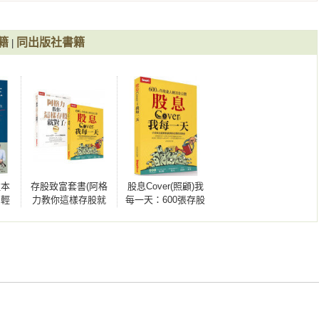
的條件。即使遇到經濟衰退、國銀踩雷、外資賣超……等市場恐慌
動也極大

籍
同出版社書籍
|


、波動相對低

在內的官股金控，每年有一個時段會有很高的機率下跌；每年除息
息型ETF楷模

住這個慣性和了解背後的原因，就有機會抓到低檔布局的好機會。

＋低波動

率與填息能力

機制創造高殖利率

期定額、不定期不定額2套進場方法混搭，漲時不錯過，跌時不放
ETF

注本
存股致富套書(阿格
股息Cover(照顧)我
。輕
力教你這樣存股就
每一天：600張存股
股

鈔
對了！+股息
達人絕活全公開
跌，到底要在何時買？教你觀察「累積EPS」決定要從何時開始
兼備

你一
Cover(照顧)我每一
體各領域龍頭

天)
險相對分散

與ESG 的ETF

，股價早就上漲了；只要提前在年底前就能從財政部預算書找線
概念股

起漲前進場。

30大公司
