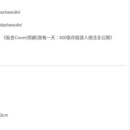
務體質

到600張兆豐金；2021年，他領到的兆豐金股息將高達92萬元。

長性平淡

hawulin/

FB粉絲專頁公開分享，用行動落實他的投資中心思想──「專注本
；找到週期；逢低布局」，既簡單，又能穩定獲利！

緩

ashawulin/

股息Cover(照顧)我每一天：600張存股達人絕活全公開》
道路才能走得長久；投資只用「閒錢」，因為錢要夠閒，才能等出
長軌道



巧；長期投資，考驗投資者資金控管的智慧。不想買在最高點、不
資金控管法。

佳



勁

價慣性，就能趁機逢低布局，買到每一次微笑曲線！

長

型ETF

             
TF

林要告訴你，選長期投資的股票，要用更宏觀的角度，看它是否具
更低廉
