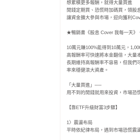
想累積更多報酬，就得大量買進

閒錢定期買、恐慌時加碼買，領股息
讓資金擴大參與市場，迎向獲利Cov
★暢銷書《股息 Cover 我每一
10萬元賺100%能得到10萬元，1,0
高報酬率可快速將本金翻倍，大量本金
長期維持高報酬率不容易，但我們
率來穩健滾大資產。

「大量買進」──

用不到的閒錢就用來投資，市場恐慌時要
【靠ETF升級財富3步驟】 

1〉震盪布局

平時依紀律布局，遇到市場恐慌震盪