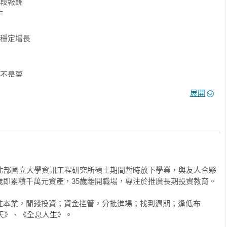
段報酬





穩定增長

迷時，你要果斷加碼。



不是夢

期參與市場才能贏得更多回報。

控管

展開
回報

股達人絕活全公開》
度升溫

長

的調控

心存股

保險支出

買到好價格

讀北部國立大學資訊工程研究所碩士期間暫時放下學業，與友人合夥
情緒左右

歲即累積千萬元資產，35歲離開職場，專注於推廣長期投資教育。 

能讓資產扶搖直上

生主導權

注本業，閒錢投資；資金控管，分批進場；找到週期；逢低布
主，追蹤人數逾8萬人

一天》、《全息人生》。

經濟日報》、《風傳媒》等知名媒體轉載
