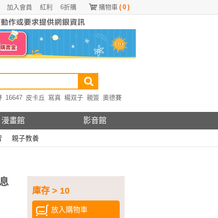
加入會員
紅利
6折購
購物車
(
0
)
野
16647
皮卡丘
寫真
楊双子
親簽
奧德賽
漫畫館
影音館
習
親子教養
息
庫存 > 10
放入購物車