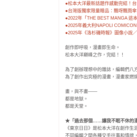
●松本大洋最新話題作感動完結！台灣
●台灣版獨家限量贈品：飄呀飄雨傘
●2022年「THE BEST MANGA
●2025年義大利NAPOLI COMI
●2025年《洛杉磯時報》圖像小
創作即呼吸，漫畫即生命。

松本大洋巔峰之作，完結！！

為了創辦理想中的雜誌，編輯們八方
為了創作出究極的漫畫，漫畫家燃燒
畫，與不畫——

都是地獄。

都是天堂。

★「過去那個……讓我不眠不休的
《東京日日》是松本大洋在創作生
不同編輯之間各種交手往事和情誼