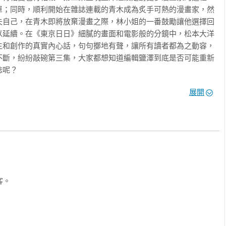
單；同時，順利開始在雜誌連載的青木成為炙手可熱的漫畫家，然
失自己，在青木即將放棄漫畫之際，林小姐的一番鼓勵讓他選擇回
以延續。在《東京日日》細膩的畫面和電影般的分鏡中，松本大洋
生和創作的真實內心話，句句擲地有聲，讓所有讀者都為之動容，
不斷，紛紛敲碗第三集，大家都想知道編輯鹽澤到底是否可能重新
呢？

展開
拜訪漫畫家的旅程來到了尾聲，鹽澤向他們邀稿之餘，也重新走進
畫的拍檔過世後便決定放棄漫畫的故人，也有即便住在養老院裡仍
一生都在追求「究極的漫畫」，擁有滿腔熱血卻逐漸被時代淡忘的
畫的堅持與依戀，但人生的磨難與無奈，是否都能藉由投身漫畫來
書店的過程中處處碰壁⋯⋯前方困難重重，到底鹽澤的「最後一
神、奔波的人們匯集於此，眾角色的去向究竟會通往何方，也請讀
。

會過去，前方即是黎明。

⋯或許都能成為他從現在的痛苦中邁出一步的契機。」