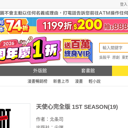
登入
吳毅平
原創
東
原創
Rewire
外版館
套書館
漫畫暢銷榜
新書上市
漫畫
輕小說
天使心完全版 1ST SEASON(19)
作者：
北条司
出版社：
尖端