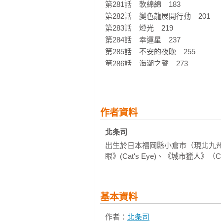
第281話　軟綿綿　183

第282話　變色龍展開行動　201

第283話　燈光　219

第284話　幸運星　237

第285話　不安的夜晚　255

第286話　海潮之聲　273
作者資料
北条司 
出生於日本福岡縣小倉市（現北九
眼》(Cat's Eye)、《城市獵人》（Ci
基本資料
作者：
北条司