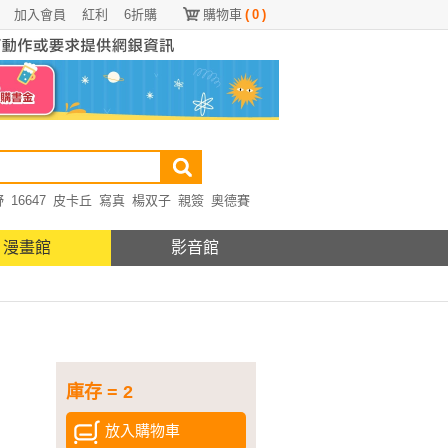
加入會員
紅利
6折購
購物車
(
0
)
野
16647
皮卡丘
寫真
楊双子
親簽
奧德賽
漫畫館
影音館
庫存 = 2
放入購物車