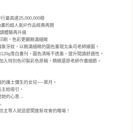
達25,000,000冊

畫的超人氣IP作品經典再開

讀體驗再升級

印刷，色彩更顯飽滿細緻

奇豔象牙紋，以飽滿細緻的圖色重現北条司老師繪圖。

120g雪白畫刊，圖色清晰不透墨，提升閱讀舒適性。

並加入特別色印製彩色原稿，精緻還原老師作畫細節。

的護士彌生的女兒──葉月。

主給吸引，

她的心意…



坊主等人就這麼闖進新攻會的賭場！
