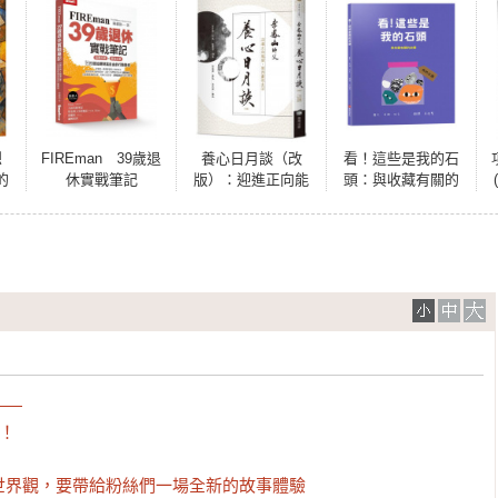
想
FIREman 39歲退
養心日月談（改
看！這些是我的石
的
休實戰筆記
版）：迎進正向能
頭：與收藏有關的
素
量，開啟靈性生活
故事【幼兒認知｜
互動｜分享｜】★
成為一名真正的收
藏家★
—

！

世界觀，要帶給粉絲們一場全新的故事體驗