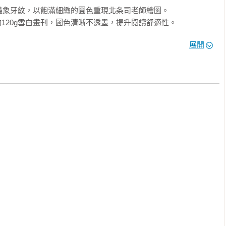
奇豔象牙紋，以飽滿細緻的圖色重現北条司老師繪圖。

120g雪白畫刊，圖色清晰不透墨，提升閱讀舒適性。

並加入特別色印製彩色原稿，精緻
展開