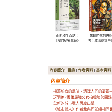
山毛櫸生命誌：
黑暗時代的思
《樹的祕密生命》
者：政治崩壞中
作者新作：這一
公共世界與人物
次，聽樹自己說故
描
事
內容簡介
|
目錄
|
作者資料
|
基本資料
內容簡介
掃蕩新宿的黑暗、清理人們的憂鬱—
冴羽獠×香瑩最強父女拍檔強勢回歸
全新的城市獵人再度出擊!!

《城市獵人》作者北条司延續相同