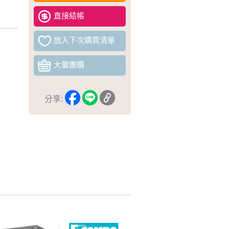
直接結帳
放入下次購買清單
大量團購
分享: