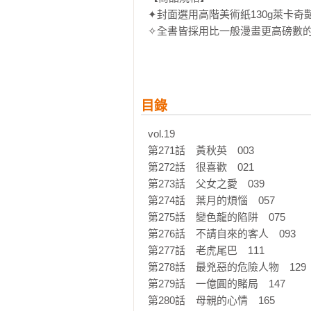
✦封面選用高階美術紙130g萊卡
✧全書皆採用比一般漫畫更高磅數的
✦內頁印刷使用100％黑墨印刷，
目錄
vol.19

第271話　黃秋英　003

第272話　很喜歡　021

第273話　父女之愛　039

第274話　葉月的煩惱　057

第275話　變色龍的陷阱　075

第276話　不請自來的客人　093

第277話　老虎尾巴　111

第278話　最兇惡的危險人物　129

第279話　一億圓的賭局　147

第280話　母親的心情　165
