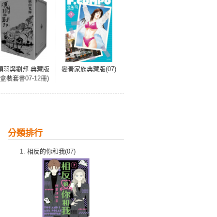
項羽與劉邦 典藏版
變奏家族典藏版(07)
(盒裝套書07-12冊)
完
分類排行
相反的你和我(07)