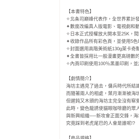
【本書特色】

✧北条司巔峰代表作，全世界累計發行量高
✦數度改編真人版電影、電視劇和動
✧日本正式授權放大開本至25K，閱
✦收錄作品所有彩色頁，並使用5色
✧封面選用高階美術紙130g萊卡
✦全書皆採用比一般漫畫更高磅數的
✧內頁印刷使用100％黑墨印刷，
【劇情簡介】

海坊主遇見了過去，傭兵時代所結識
而隨著兩人的相處，葉月漸漸被海坊
但遲鈍又木頭的海坊主完全沒有察覺
此時，變色龍誘使貓眼咖啡廳的眾人
與新興組織──新攻會正面交鋒，海
究竟踩到老虎尾巴的人會是誰呢!?

【商品規格】
