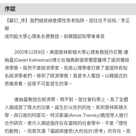
017熱手謬誤The Hot Hand Phenomenon   -087

序跋
如果是麥可‧喬丹的話，一定會投進得分

018沉沒成本謬誤Sunk-cost Fallacy   -091

【審訂_序】我們總是掉進慣性思考陷阱，卻往往不自知／李正
至今我投入了多少錢啊！我無法放棄！

模

019逆火效應Backfire Effect   -097

成均館大學心理系名譽教授‧前韓國認知學會會長

爸媽愈反對，我愈喜歡他

020稟賦效應Endowment Effect   -101

	2002年12月8日，美國普林斯頓大學心理系教授丹尼爾·康
這是何等珍貴的物品，用這種價錢絕對不賣！

納曼(Daniel Kahneman)博士在瑞典斯德哥爾摩獲得了諾貝爾經
021負面效應Negativity Effect   -104

濟學獎。居然不是經濟學家，而是心理學者打敗了當道所有知
一次失誤，終身伴隨

名經濟學者們，得到了經濟學獎！真是令人驚訝。以韓國式的
022不理性增值效應 Irrational Escalation Effect   -107

思維來看，這是不可能發生的事。

為什麼一提到慰安婦問題，日本人就閉上嘴

023選擇性知覺Selective Perception   -110

	康納曼教授在經濟學，啊不對，是社會科學上，為了全體
只看自己想看的，只聽自己想聽的

人類成就了偉大的功業。誕生於以色列的他，來到普林斯頓大
024偏好逆轉Preference Reversal   -113

學，與已故的阿摩司‧特沃斯基(Amos Tversky)教授等人進行
曾經渴望的，如今棄如敝屣

合作研究，表示人類這個存在在當時的社會學中，不是「理性
025 偏好的非遞移性Intransitivity of Preference   -117

的動物」，而是充滿「偏誤與捷思(大約估計)思考」的存在。而
我為什麼會買這個模型
