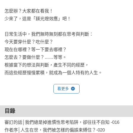
怎麼辦？大家都在看我！

少來了，這是「鎂光燈效應」吧！

日常生活中，我們無時無刻都在思考與判斷：

今天要穿什麼？吃什麼？

現在在哪裡？等一下要去哪裡？

怎麼去？要做什麼？……等等。

根據當下的想法與判斷，產生不同的經歷，

而這些經歷慢慢累積，就成為一個人特有的人生。

然而，我們每天都生活在充滿謬誤的慣性思考中，卻認為自己
看更多
並沒有這麼想。

彷彿地鐵上的醉漢向其他乘客做出冒犯的舉動般，沉迷於偏誤
目錄
認知而不自知。

因此，我們必須從這個狀態中醒過來，直視人的本質，

審訂的話│我們總是掉進慣性思考陷阱，卻往往不自知 -016

承認自己的慣性思考是偏頗的，而且充滿捷思。

作者序│人生在世，我們被怎樣的偏誤束縛住？-020
