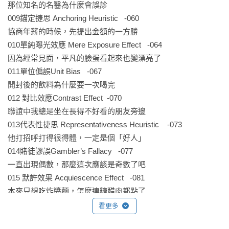
那位知名的名醫為什麼會誤診

009錨定捷思 Anchoring Heuristic   -060

協商年薪的時候，先提出金額的一方勝

010單純曝光效應 Mere Exposure Effect   -064

因為經常見面，平凡的臉蛋看起來也變漂亮了

011單位偏誤Unit Bias   -067

開封後的飲料為什麼要一次喝完

012 對比效應Contrast Effect  -070

聯誼中我總是坐在長得不好看的朋友旁邊

013代表性捷思 Representativeness Heuristic    -073

他打招呼打得很得體，一定是個「好人」

014賭徒謬誤Gambler’s Fallacy   -077

一直出現偶數，那麼這次應該是奇數了吧

015 默許效果 Acquiescence Effect   -081

本來只想吃炸醬麵，怎麼連糖醋肉都點了

016面額效應Denomination Effect   -084

看更多
壓歲錢請準備百元鈔
