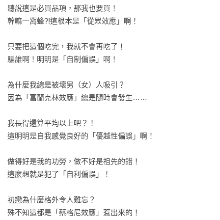
聽說這是必買品項，那我也要買！

幹嘛一窩蜂?!這根本是「從眾效應」啊！

只要把這個吃完，我就不會再吃了！

騙誰啊！明明是「自制偏誤」啊！

為什麼我總是被壞男（女）人吸引？

因為「富蘭克林效應」總是隨時會發生……

我長得還算平均以上吧？！

這明明是自我感覺良好的「優越性偏誤」啊！

做得好是我的功勞，做不好是祖先的錯！

這麼想就是犯了「自利偏誤」！

初戀為什麼格外令人難忘？

殊不知這都是「蔡格尼效應」惹出來的！
