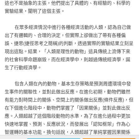
這也不是抽象的主張，他們提出了具體的、有經驗的、科學的
026損失規避Loss Aversion   -120

實驗結果，闡明了這個主張。

與其在路上撿到百元鈔，更想守好自己口袋裡的五十元

027心理抗拒偏誤 Psychological Reactance Bias   -125

	在眾多經濟情況中進行各種經濟活動的人類，認為自己做
禁止塗鴉，那就在這裡塗鴉一下吧！

出了有邏輯的、合理的決定，但實際上卻做出了帶有各種偏
028不明確性效應Ambiguity Effect   -128

誤、捷思(捷徑思考之簡稱)的判斷，透過實際的實驗結果立刻呈
大學第一志願候補V.S第二志願合格

現出這點。結果，「人類是理性的動物」這具傳統上流傳下來
029戲局謬誤Ludic Fallacy   -131

的社會科學命題崩毀，而在經濟學中，則越過傳統經濟學，誕
人生就是遊戲！

生了行動經濟學。

030敵對媒體效應Hostile Media Effect   -135

這份報紙每次都做偏頗的報導

	包含人類在內的動物，基本生存策略是預測周遭環境中發
031自制偏誤Restraint Bias   -138

生事件的關聯性，並對此做出反應。在進化初期，動物們雖然
只要吃完這個，我就不吃了

有能力對時間上的關係、空間上的關係做出反應(條件反應)，但
032逐次刪除 Elimination by Aspects   -141

在下個進化階段中，動物們掌握了「因果關係」並對此做出反
我只看一點！

應。人類超越了這個階段動物的水準，為了在進化過程中更加
033集群錯覺 Clustering Illusion   -145

快速地掌握、預測、反應狀況，而發展出「認知框架」作為心
我眼中看到了趨勢

智運轉的基本功能。換句話說，人類超越了單純掌握因果關係
034鴕鳥效應 Ostrich Effect   -148
