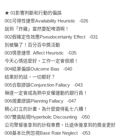
那麼，到底該怎麼做呢？

★ 01影響判斷和行動的偏誤

人類具有「重視理性與分析」的思考體系，

001可得性捷思Availability Heuristic   -026

以及「重視感性與直覺」的思考體系。

說到「炸雞」當然要配啤酒啊！

在特定的情況下，

002假確定性效應Pseudocertainty Effect   -031

人類會根據受到哪個思考體系的影響，

別被騙了！百分百中獎活動

產生全然不同的認知。

003情意捷思  Affect Heuristic   -035

今天心情這麼好，工作一定會很順！

本書收錄101種微小卻經常出現在日常生活中，

004結果偏誤Outcome Bias   -040

因慣性思考產生的認知偏誤。

結果好的話，一切都好？

從心理學、行為經濟學、政治學和大眾傳播理論等領域，

005合取謬誤Conjunction Fallacy   -043

介紹慣性思考造成的各種謬誤、效應及迷思，

琳達一定會成為熱中女權運動的銀行員！

並列舉許多令人恍然大悟的真實案例，

006規畫謬誤Planning Fallacy   -047

讓我們真正理解這些慣性思考所造成的認知偏誤，

精心訂立的計畫，為什麼變得亂七八糟！

到底是如何影響著我們的日常生活。
007雙曲貼現Hyperbolic Discounting   -050

公司聚餐後拿到的計程車費，比退休後拿到的獎金更好

008基本比例忽視Base Rate Neglect   -053
