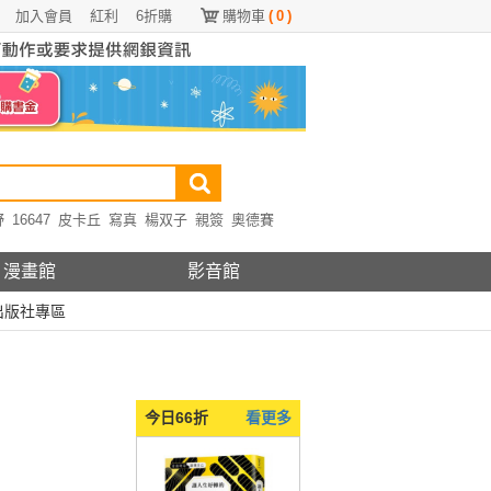
加入會員
紅利
6折購
購物車
(
0
)
野
16647
皮卡丘
寫真
楊双子
親簽
奧德賽
漫畫館
影音館
出版社專區
今日66折
看更多