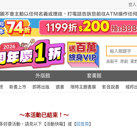
登入
吳毅平
原創
東
原創
Rewire
外版館
套書館
榜
新書上市
即將出版
選書
限時主題書展
影音說書
城邦
～本活動已結束！～
多好康活動，請見以下【活動快報】或【
回首頁
】