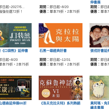
伸書展
即日起~2027/5...
期間：
即日起~8/20
期間：
即日起
強強任選72折！
優惠：
單本79折，2本75折
優惠：
單本7
書《口袋熊》延伸書
石黑一雄經典好書
張戎好書延
即日起~8/20
期間：
即日起~12/31
期間：
即日起
單本79折，2本75折
優惠：
單本79折，2本75折
優惠：
單本7
山德森延伸展66折
《洛夫克拉夫特》系列熱銷
黃阿瑪、角
繪本書展