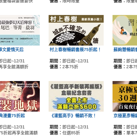
限量福袋要搶要快
優惠：
限時限量
優惠：
限量
O華文愛情天后
村上春樹暢銷書展75折起！
蘇絢慧暢銷
即日起~12/31
期間：
即日起~12/31
期間：
即日起
再享全館滿額折
優惠：
2本75折
優惠：
2本7
典漫畫75折起
《灌籃高手》暢銷不敗！
京極夏彥暢
即日起~12/31
期間：
即日起~12/31
期間：
即日起
75折起再享全館滿額
優惠：
任選85折
優惠：
單本7