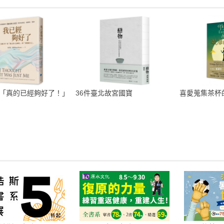
「真的已經夠好了！」
36件臺北故宮國寶
喜愛蒐集茶杯