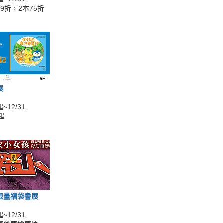
9折，2本75折
展
~12/31
起
限量福袋書展
~12/31