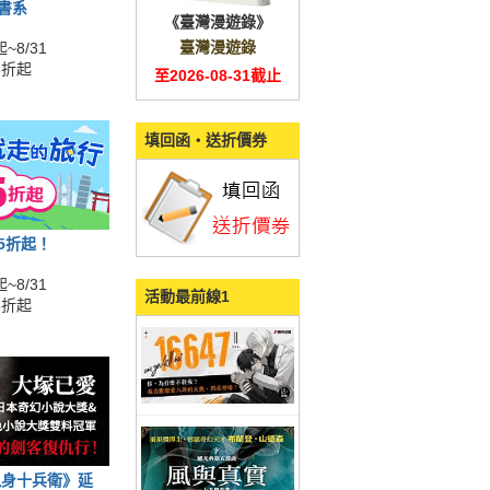
全書系
《臺灣漫遊錄》
臺灣漫遊錄
~8/31
5折起
至2026-08-31截止
填回函‧送折價券
展5折起！
~8/31
活動最前線1
5折起
鬼身十兵衛》延