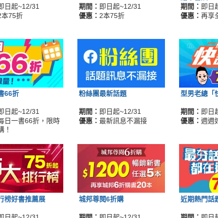
即日起~12/31
期間：
即日起~12/31
期間：
即日起
2本75折
優惠：
2本75折
優惠：
再享
書66折
粉絲團最新話題
型男老總「
即日起~12/31
期間：
即日起~12/31
期間：
即日起
每日一書66折，限時
優惠：
最新訊息不漏接
優惠：
週週
購！
行榜好書推薦展
城邦尊閱6折購
近期熱門話
即日起~12/31
期間：
即日起~12/31
期間：
即日起