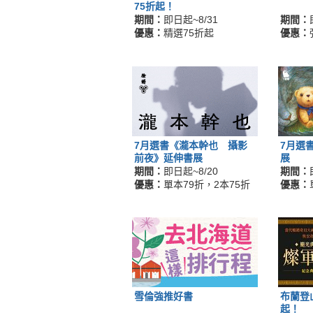
75折起！
期間：
即日起~8/31
期間：
優惠：
精選75折起
優惠：
7月選書《瀧本幹也 攝影
7月選
前夜》延伸書展
展
期間：
即日起~8/20
期間：
優惠：
單本79折，2本75折
優惠：
雪倫強推好書
布蘭登
起！