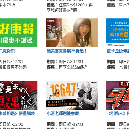
單本79折
優惠：
任選5本$1200，再
優惠：
單本7
享城邦好書6折購
訊報你知
絕美寫真書展75折起！
皮卡丘延伸
即日起~12/31
期間：
即日起~12/31
期間：
即日起
折扣優惠不錯過
優惠：
再享全館滿額折
優惠：
75折
未曾相遇》限量福袋
小河老師週邊書展
《引路人》
即日起~12/31
期間：
即日起~12/31
期間：
即日起