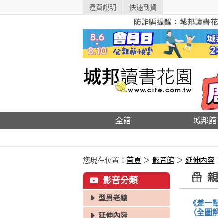
運費說明
快速到貨
全館
城邦館
您現在位置：
首頁
＞
影音館
＞
延伸內容
親
影音分類
型男老總
《差一
延伸內容