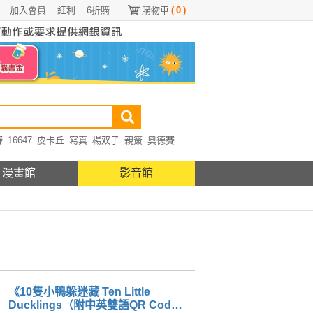
加入會員
紅利
6折購
購物車
(
0
)
野
16647
皮卡丘
寫真
楊双子
親簽
奧德賽
漫畫館
影音館
《10隻小鴨躲迷藏 Ten Little
Ducklings（附中英雙語QR Code