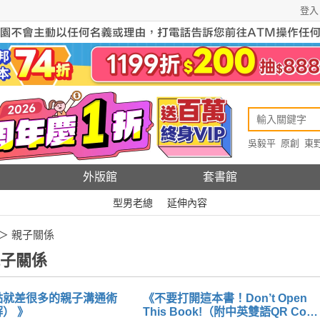
登入
吳毅平
原創
東
原創
Rewire
外版館
套書館
型男老總
延伸內容
＞ 親子關係
子關係
點就差很多的親子溝通術
《不要打開這本書！Don’t Open
（全圖解） 》
This Book!（附中英雙語QR Code