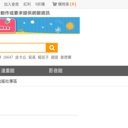
加入會員
紅利
6折購
購物車
(
0
)
野
16647
皮卡丘
寫真
楊双子
親簽
奧德賽
漫畫館
影音館
出版社專區