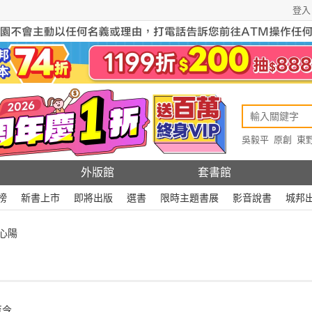
登入
吳毅平
原創
東
原創
Rewire
外版館
套書館
榜
新書上市
即將出版
選書
限時主題書展
影音說書
城邦
心陽
至今