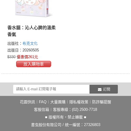
香水貓：沁人心脾的溫柔
香氣
出版社：
布克文化
出版日：20260505
$330
優惠價261元
放入購物車
訂閱
花園快訊
︱
FAQ
︱
大量團購
︱
隱私權政策
︱
防詐騙提醒
客服信箱
︱客服專線：(02) 2500-7718
■ 版權所有，禁止轉載 ■
書虫股份有限公司 / 統一編號：27326803