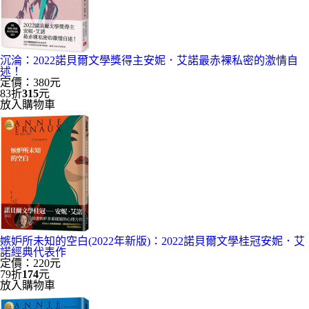
沉淪：2022諾貝爾文學獎得主安妮．艾諾最赤裸私密的激情自
述！
定價：380元
83折
315
元
放入購物車
嫉妒所未知的空白(2022年新版)：2022諾貝爾文學桂冠安妮．艾
諾經典代表作
定價：220元
79折
174
元
放入購物車