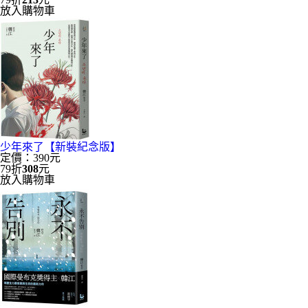
放入購物車
少年來了【新裝紀念版】
定價：390元
79折
308
元
放入購物車