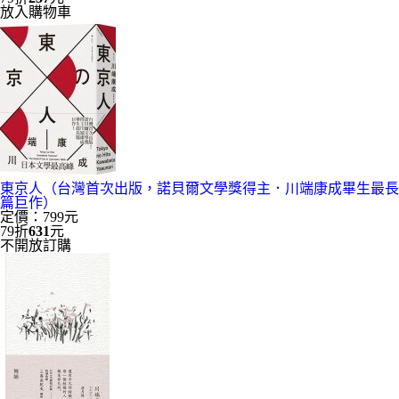
放入購物車
東京人（台灣首次出版，諾貝爾文學獎得主．川端康成畢生最長
篇巨作）
定價：799元
79折
631
元
不開放訂購