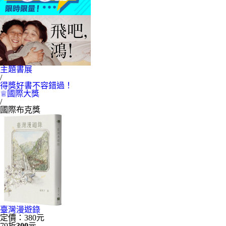
主題書展
/
得獎好書不容錯過！
♕國際大獎
/
國際布克獎
臺灣漫遊錄
定價：380元
79折
300
元