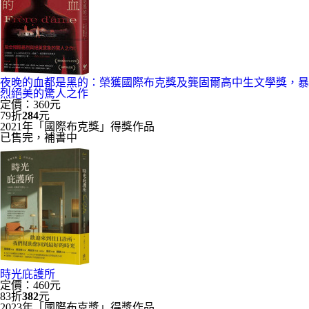
夜晚的血都是黑的：榮獲國際布克獎及龔固爾高中生文學獎，暴
烈絕美的驚人之作
定價：360元
79折
284
元
2021年「國際布克獎」得獎作品
已售完，補書中
時光庇護所
定價：460元
83折
382
元
2023年「國際布克獎」得獎作品