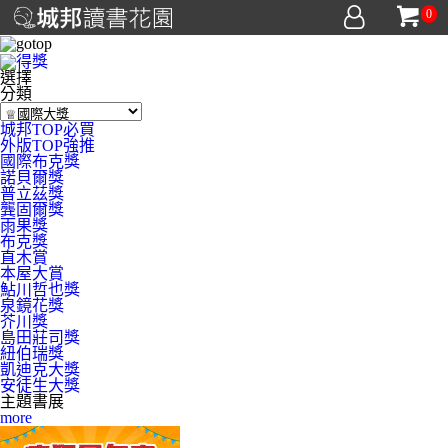
0
選擇
分類
城邦TOP必買
外版TOP強推
國際布克獎
諾貝爾獎
普立茲獎
龔固爾獎
雨果獎
布克獎
直木賞
本屋大賞
鮎川哲也獎
泉鏡花獎
芥川獎
島田莊司獎
紐伯瑞獎
凱迪克大獎
安徒生大獎
主題書展
more