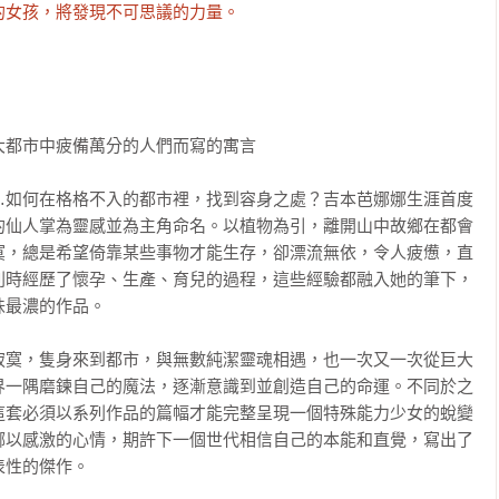
的女孩，將發現不可思議的力量。
都市中疲備萬分的人們而寫的寓言

…如何在格格不入的都市裡，找到容身之處？吉本芭娜娜生涯首度
的仙人掌為靈感並為主角命名。以植物為引，離開山中故鄉在都會
寞，總是希望倚靠某些事物才能生存，卻漂流無依，令人疲憊，直
列時經歷了懷孕、生產、育兒的過程，這些經驗都融入她的筆下，
最濃的作品。

寂寞，隻身來到都市，與無數純潔靈魂相遇，也一次又一次從巨大
界一隅磨鍊自己的魔法，逐漸意識到並創造自己的命運。不同於之
這套必須以系列作品的篇幅才能完整呈現一個特殊能力少女的蛻變
娜以感激的心情，期許下一個世代相信自己的本能和直覺，寫出了
性的傑作。　
