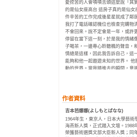
——吉本芭娜娜，2023年 序
愛挖苦的人會嘖嘖舌頭這麼說「其實
的是仙女座高台 這房子真的是仙女
件辛苦的工作完成後星星就成了鄰居 
我打了電話確認機位也檢查完購物
不會回來。說不定會是一年，或許
停留在當下這一刻，於是我的情緒
子喝茶，一邊專心聆聽楓的聲音，
情總是這樣，因此我告訴自己，這
能夠和他一起遨遊未知的世界。 
動的世界。當我踏進去的瞬間，意
常平靜沉穩，誠實而整然有序。 
式讓我感覺很愉悅。 他最棒的地方
洋溢的時候，也都是在述說他對人
中那些難以承受的事情與美麗的事
作者資料
次從而了解那些事。 就像在最下面
吉本芭娜娜(よしもとばなな)
盛接的力道並不是盤子，網眼再怎
1964年生，東京人，日本大學藝術
鎮的角落裡工作吧。篩子就是篩子
海燕新人獎，正式踏入文壇。198
但他絕不放棄有一天篩子或許會進
榮獲藝術選獎文部大臣新人獎；同年
我的感情立刻徘徊在回憶裡。 在