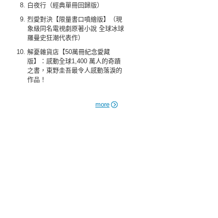
白夜行（經典單冊回歸版）
烈愛對決【限量書口噴繪版】（現
象級同名電視劇原著小說 全球冰球
羅曼史狂潮代表作）
解憂雜貨店【50萬冊紀念愛藏
版】：感動全球1,400 萬人的奇蹟
之書，東野圭吾最令人感動落淚的
作品！
more