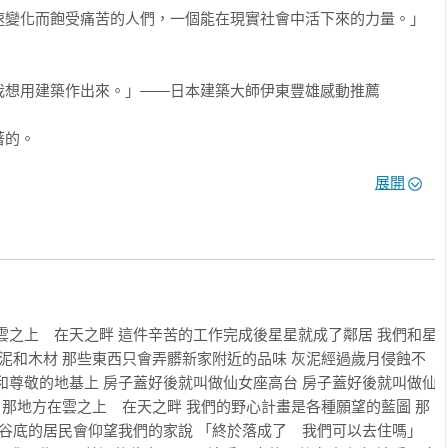
速變化而飽受痛苦的人們，一個能在現實社會中活下來的力量。」
想用建築作出來。」——日本建築大師伊東豐雄感動推薦

的。

展開
法

雲之上　在天之畔 這件辛苦的工作完成後星星就成了鄰居 我們和星
中！

灰泥和木材 那些東西只會弄髒新家附近的品味 灰泥經過歲月侵蝕不
和尊敬的地基上 房子蓋好後就叫做仙女座高台 房子蓋好後就叫做仙
寫下的珍貴作品。希望可以讓那些即使表面上沒有看見任何變化，
家 那地方在雲之上　在天之畔 我們的野心計畫是各種願望的藍圖 那
們，得到片刻的平靜。 」

 谷底的居民會仰望我們的家說 「終於落成了　我們可以去住嗎」 