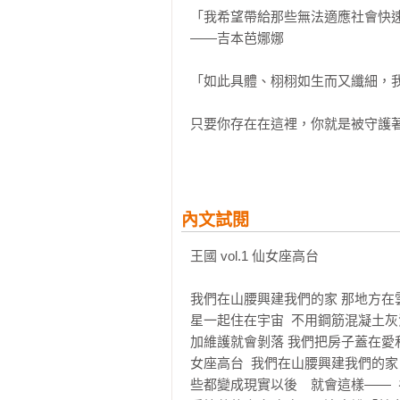
「我希望帶給那些無法適應社會快
——吉本芭娜娜

「如此具體、栩栩如生而又纖細，我
只要你存在在這裡，你就是被守護著
只是你現在才知道。

王國四部曲    

vol.1仙女座高台

內文試閱
vol.2悲痛、失去事物的影子，以及魔
vol.3祕密的花園

王國 vol.1 仙女座高台

vol.4另一個世界

我們在山腰興建我們的家 那地方在
通往那個世界的秘密門扉只在我的心
星一起住在宇宙  不用鋼筋混凝土
加維護就會剝落 我們把房子蓋在愛
「這是我在人生中最低谷的時期所
女座高台  我們在山腰興建我們的
但在內心早已悄然改變生活方向的人
些都變成現實以後　就會這樣—— 