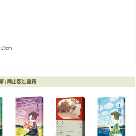
曦中晶瑩發光的蜘蛛絲般，最終會呈現出美麗的形狀來。 雖然蜘蛛
乍看醜陋的東西。可是當你專心凝視時，會發現在上面的都是美麗
個比喻……是像福爾摩斯和華生？御手洗和石岡？卡格爾和娜蒂亞？
到的那個教授和女魔術師？這世上雖然存在很多類似我們的標準搭
 最符合的是《X檔案》裡的穆德和史考莉。 我長久以來遠離塵囂
偶爾來楓這裡的外國客人對話，想要加強英語，於是租了那個影集
               
的特殊用語如飛碟、幽靈、殘留思念或是分身什麼的，對在楓這邊
，我的知識非常偏頗。 但我能在楓這裡工作，也比以前學得更多、
的東西，現在卻發覺什麼也沒失去。 自己的身體、心和靈魂，只要
論在哪裡，同樣份量的東西都會好好地呈現在眼前。如果沒有那種
，我和楓就是選擇逐一解決這世上的X檔案、並繼續攀爬永遠無解
籍
同出版社書籍
|
彼此繫絆的夥伴。我們沒有結婚也沒有性愛，只是抱著賭命的覺悟
的每一天和真正的《X檔案》比起來顯得很鬆散，但就是那樣。 
選擇別的人生，自然而然走到那一步，無奈之下，只好用心地度過
很難用言語道盡。  而且，我真的還知道。 這是一個被守護的女孩
的存在、生長的土地能量、對過去所得的感謝心情……我的身邊有著
何時何處，我都在某個龐大的東西守護下生存，縱使偶然忘記這點而
下去時，還是有什麼東西包覆著我。當我感到孤獨、在悲傷考驗中