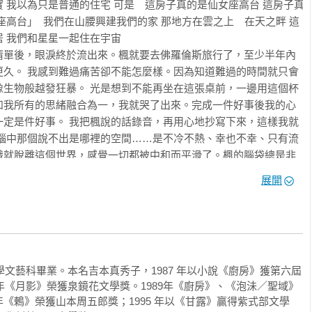
 我以為只是普通的住宅 可是　這房子真的是仙女座高台 這房子真
座高台」  我們在山腰興建我們的家 那地方在雲之上　在天之畔 這
我們和星星一起住在宇宙  

清單後，眼淚終於流出來。楓就要去佛羅倫斯旅行了，至少半年內
更久。 我感到難過痛苦卻不能怎麼樣。因為知道難過的時間就只會
像生物般越發狂暴。 光是想到不能再坐在這張桌前，一邊用這個杯
和我所有的思緒融合為一，我就哭了出來。完成一件好事後我的心
一定是件好事。 我把楓說的話錄音，再用心地抄寫下來，這樣我就
他腦中那個說不出是哪裡的空間……是不冷不熱、幸也不幸、只有流
識就脫離這個世界，感覺一切都被中和而平滑了。楓的腦袋總是非
或許正是那種個性把他束縛在他自己的界限裡，可是，他那種思考方
展開
，是從來不說什麼大道理和自己的信念。 偶有稍微失去冷靜或熱情
、對活的動物、植物以及對這世上所有事物的堅定的愛，以及記憶
物。我抄寫下來，回到自己房間後再重複播放錄音帶，反覆聽上幾
使力盛接什麼似的，他總是為了自己以外的事物而存在。 不過那個
麼密實，終究只是個篩子。我想正因為他知道，所以才會在這個小
學文藝科畢業。本名吉本真秀子，1987 年以小說《廚房》獲第六屆
的事實，永遠不會改變，在他活著的期間大概也不會進化成盤子。
8年《月影》榮獲泉鏡花文學獎。1989年《廚房》、《泡沬／聖域》
化成盤子的希望，每天都抱著一點點期待的喜悅。 一坐上老位子，
《鶇》榮獲山本周五郎獎；1995 年以《甘露》贏得紫式部文學
這滿是古老家具、午後燦爛的陽光照進可以俯瞰遙遠市區的屋子裡，