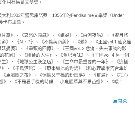
文化村杜馬哥文學獎。

坐到最安靜舒適的地方再幫他泡杯紅茶。這個屋子裡確實有我的容
覺形成的習慣。 訪問、錄音、重播、整理、訪問……這樣反覆作業
993年獲思康諾獎，1996年的Fendissime文學獎（Under 
等一下會來拿。到時幫他泡杯茶，端出點心，把書稿交給他，在玄
年獲卡布里獎。

後，這個階段就結束了。完全結束了。 楓幾乎沒有視力，因為午後
他戴著太陽眼鏡，我想他一定察覺不到我哭了吧……就讓眼淚鼻涕
《甘露》、《哀愁的預感》、《蜥蜴》、《白河夜船》、《蜜月旅
知道了。儘管我沒發出聲音，可是他那超強的直覺，一定早就發現
》、《N‧P》、《不倫與南美》、《鶇》、《王國vol.1 仙女座
麼啦？雫石，妳哭了？」 楓率直地問。要是平常他會稍微顧慮我的
婆婆》、《盡頭的回憶》、《王國vol. 2 悲痛、失去事物的影
的老位子上，像能清楚看見似的把臉轉向我。太陽眼鏡下有對射出銳
祕密的花園》、《雛菊的人生》、《食記百味》、《王國vol. 4 另一個
來生》、《地獄公主漢堡店》、《生命中最重要的一年》、《這樣
我鼻音濃重堅決地說。我想這種口氣，任誰都沒有辦法懷疑吧。 「妳
睡》、《千鳥酒館》、《原來如此的對話》（和心理學家河合隼雄
地溫柔。 我覺得他的想法好奇怪，忍不住笑了起來。 「別鬧了，像
、《馬戲團之夜》、《惆悵又幸福的粉圓夢》、《群鳥》、《把心
。 「我早有喜歡的人了。只是你要離開這裡，我很難過。這件工作
娜》、《不是看手機的時候──小魚腥草與不思芭娜》、《喂！
「我對女人的身體怎麼也沒興趣。」 他好像完全沒聽到我的答案。 
。
誰會喜歡你？」 我說。 「只是時間的流逝讓人傷感。」 「謝謝
乎看不到的眼睛定定地凝視我，聲音含著溫暖。 那個感情濃厚的語
展開
起來就和道別一樣。深沉、溫柔的聲音。我要把那聲音的記憶當作
時就想起它來。  這是我和楓之間漫長平淡、不值一提的故事的開
不到教訓。是愚蠢的人所為、從怪異角度觀看的這個世界。 也就是
在這個故事裡，還是有一點點好的地方。 只要有人真心堅持，世界
懷。 雖然每天都沒有什麼值得一提的事情只是茫然地度過，但是生