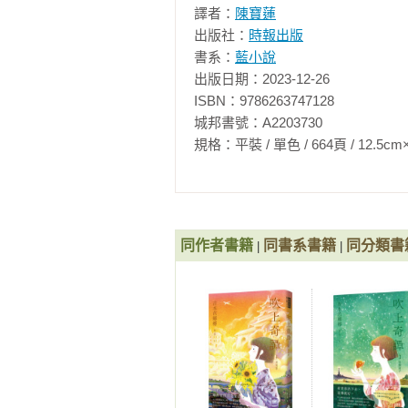
譯者：
陳寶蓮
活裡還是有各式各樣的聯繫，像晨
出版社：
時報出版
網裡也可能會有乾透的蟲屍等許多
書系：
藍小說
且無可替代的東西。 我和楓，打
出版日期：2023-12-26

還是最近在居酒屋的電視裡偶爾看
ISBN：9786263747128

檔，但沒有一對完全與我們相符合。
城邦書號：A2203730

生活，幾乎什麼都不懂，為了能和
規格：平裝 / 單色 / 664頁 / 12.5cm×19cm 
回家拼命地看。影集裡面常常出現
的工作很有幫助。 我真的不曉世事
想得更多了。 不久前還在悲嘆失去
擁有它們，就永遠不會有欠缺，不
感覺，那是自己的問題。 這麼說來
同作者書籍
同書系書籍
同分類書
|
|
之謎的聳立高峰的人生，從而加強
一起進入這世界的祕密裡。雖然我們
當然也不是沒有使命感，只是沒有
每一天。 那種懸在半空的人生幸福
的生活故事。 親人的愛情、無形
層層如彩虹般的愛情光環。 不論
心生傲慢，以為自己一個人也能活