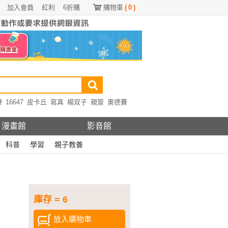
加入會員
紅利
6折購
購物車
(
0
)
野
16647
皮卡丘
寫真
楊双子
親簽
奧德賽
漫畫館
影音館
科普
學習
親子教養
庫存 = 6
放入購物車