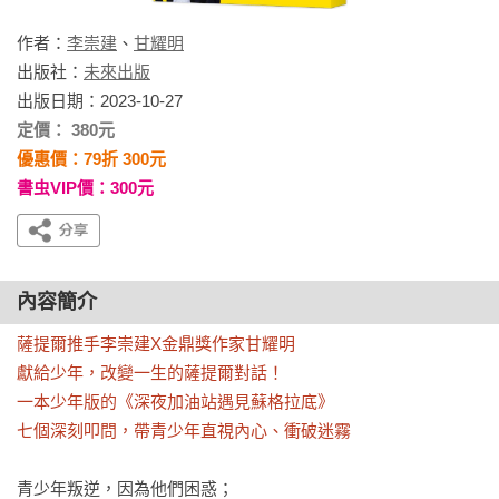
作者：
李崇建
、
甘耀明
出版社：
未來出版
出版日期：2023-10-27
定價： 380元
優惠價：79折 300元
書虫VIP價：300元
內容簡介
薩提爾推手李崇建X金鼎獎作家甘耀明

獻給少年，改變一生的薩提爾對話！

一本少年版的《深夜加油站遇見蘇格拉底》

七個深刻叩問，帶青少年直視內心、衝破迷霧
青少年叛逆，因為他們困惑；
