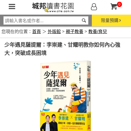
0
限量預購
您現在的位置：
首頁
＞
外版館
>
親子教養
>
教養/育兒
少年遇見薩提爾：李崇建、甘耀明教你如何內心強
大，突破成長困境