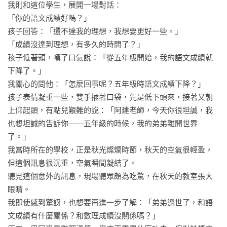
我則和這位學生，展開一場對話：

「你的語文成績好嗎？」

孩子回答：「還不達我的理想，我想要更好一些。」

「成績沒達到理想，有多久的時間了？」

孩子低著頭，嘆了口氣說：「從五年級開始，我的語文成績就
下降了。」

我關心的問他：「怎麼回事呢？五年級時語文成績下降？」

孩子表情凝重一些，雙手插著口袋，先是低下頭來，接著又朝
上仰起頭，有點兒艱難的說：「阿建老師，今天你很坦誠，我
也想坦誠的告訴你——五年級的時候，我的弟弟離開世界
了。」

我當時所在的學校，正是秋光燦爛時節，秋天的空氣很輕盈，
但這個訊息很沉重，空氣瞬間凝結了。

聽見這個意外的訊息，現場聽眾頗為吃驚，在秋天的教室張大
眼睛。

我即使感到驚訝，也想要再進一步了解：「弟弟過世了，和語
文成績有什麼關係？和數理成績沒關係嗎？」
