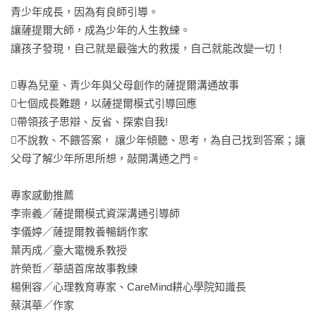
青少年成長，因為有良師引導。

讓薩提爾大師，成為少年的人生教練。

讓孩子發現，自己就是最強大的救援，自己就能改變一切！

專為兒童、青少年與父母創作的薩提爾溝通故事

七個成長難題，以薩提爾模式引導回應

帶領孩子思辯、反省、探索自我!

不說教、不餵答案， 讓少年傾聽、思考，為自己找到答案；讓
父母了解少年所思所想，敲開溝通之門。

專家感動推薦

李崇義／薩提爾模式資深溝通引導師　

李儀婷／薩提爾教養暢銷作家　

葉丙成／臺大電機系教授　

許榮哲／華語首席故事教練　

楊俐容／心理教育專家、CareMind耕心學院知識長　 

蔡淇華／作家　
