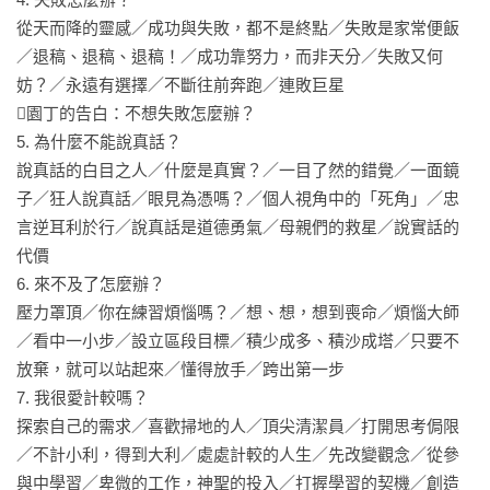
孩子可以從故事中，獲得多元觀點與豐富視野，化為成長的養
從天而降的靈感／成功與失敗，都不是終點／失敗是家常便飯
分。

／退稿、退稿、退稿！／成功靠努力，而非天分／失敗又何
妨？／永遠有選擇／不斷往前奔跑／連敗巨星

7個關於成長的提問，你將學會：

園丁的告白：不想失敗怎麼辦？

為什麼要上學——教你了解學習的真義；

5. 為什麼不能說真話？

為什麼要聽話——教你擁有傾聽與溝通的能力；

說真話的白目之人／什麼是真實？／一目了然的錯覺／一面鏡
為什麼要早起——教你認識自由與自律；

子／狂人說真話／眼見為憑嗎？／個人視角中的「死角」／忠
失敗怎麼辦——教你學習失敗與成功；

言逆耳利於行／說真話是道德勇氣／母親們的救星／說實話的
為什麼不能說真話——教你反思真相與觀點；

代價

來不及了怎麼辦——教你不好高騖遠，每日堅持進步，；

6. 來不及了怎麼辦？

我很愛計較嗎——教你認識生命價值，改變人生。
壓力罩頂／你在練習煩惱嗎？／想、想，想到喪命／煩惱大師
／看中一小步／設立區段目標／積少成多、積沙成塔／只要不
放棄，就可以站起來／懂得放手／跨出第一步

7. 我很愛計較嗎？

探索自己的需求／喜歡掃地的人／頂尖清潔員／打開思考侷限
／不計小利，得到大利／處處計較的人生／先改變觀念／從參
與中學習／卑微的工作，神聖的投入／打握學習的契機／創造