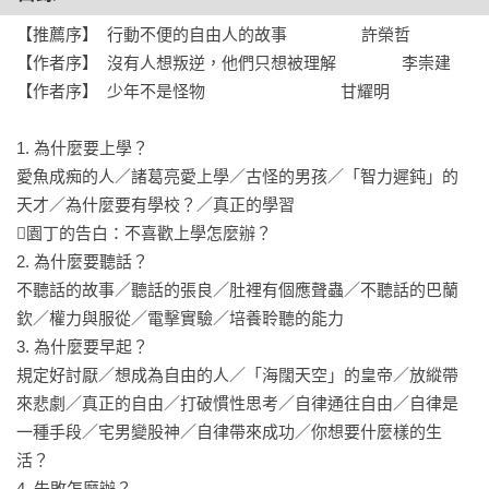
兒童、青少年在成長過程中，總是有許多的想法與疑問。

與大人討論，常換來一頓說教……

【推薦序】  行動不便的自由人的故事                 許榮哲                                        

【作者序】  沒有人想叛逆，他們只想被理解               李崇建

十四歲少女蘇絲步入青春期之後，多了一些煩惱，

【作者序】  少年不是怪物                               甘耀明

父母的不理解、不認同、不信任，帶給她許多委屈與不滿。

1. 為什麼要上學？

本書以蘇絲的提問，為青少年發聲，

愛魚成痴的人／諸葛亮愛上學／古怪的男孩／「智力遲鈍」的
薩提爾大師李崇建，化身園丁角色，

天才／為什麼要有學校？／真正的學習

透過對話，帶出提問底層的真實面貌。

園丁的告白：不喜歡上學怎麼辦？

並透過各面向的歷史名人故事、寓言故事……

2. 為什麼要聽話？

反覆舉例、正反論證，

不聽話的故事／聽話的張良／肚裡有個應聲蟲／不聽話的巴蘭
帶領蘇絲探索自我、深度思考、打開視野，

欽／權力與服從／電擊實驗／培養聆聽的能力

找到屬於自己的答案。

3. 為什麼要早起？

規定好討厭／想成為自由的人／「海闊天空」的皇帝／放縱帶
本書是故事大師甘耀明，與薩提爾專家李崇建，聯手創作。

來悲劇／真正的自由／打破慣性思考／自律通往自由／自律是
青少年們的七大成長難題，

一種手段／宅男變股神／自律帶來成功／你想要什麼樣的生
在本書中一一著墨探討。

活？

大人可以在對話中，學會薩提爾的引導模式，

4. 失敗怎麼辦？
