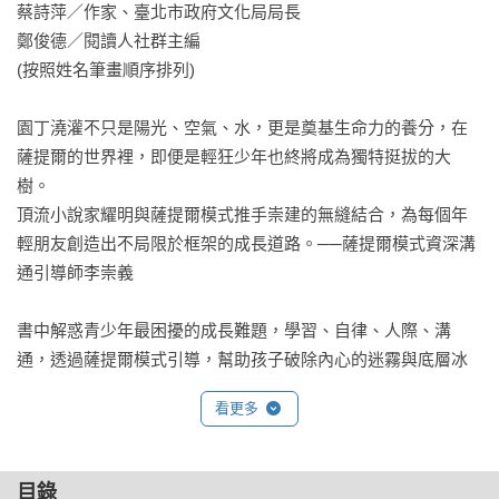
蔡詩萍／作家、臺北市政府文化局局長　

鄭俊德／閱讀人社群主編

(按照姓名筆畫順序排列) 

園丁澆灌不只是陽光、空氣、水，更是奠基生命力的養分，在
薩提爾的世界裡，即便是輕狂少年也終將成為獨特挺拔的大
樹。

頂流小說家耀明與薩提爾模式推手崇建的無縫結合，為每個年
輕朋友創造出不局限於框架的成長道路。──薩提爾模式資深溝
通引導師李崇義

書中解惑青少年最困擾的成長難題，學習、自律、人際、溝
通，透過薩提爾模式引導，幫助孩子破除內心的迷霧與底層冰
山。讓孩子更有勇氣去挑戰眼前的難關，勇敢往偉大未來航道
看更多
邁進，打造屬於自己的黃金梅利號出發去。── 閱讀人社群主編
鄭俊德

目錄