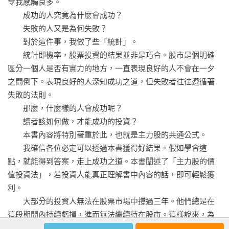
令我感觸良多。

漲停後長期盤整，而後再度突破

　　成功的人究竟為什麼會成功？

第10章：追蹤主力股四條件，靜候買進時機

　　失敗的人又是為何失敗？

總市值大於1,000億韓元以上

　　對於這件事，我做了些「統計」。

當日上漲20%以上

　　統計即機率，股票投資的結果並非是巧合。股市是個明確
當日成交量比前一天增加7倍

區分一個人是否有實力的地方，一直表現良好的人不會在一夕
排除多頭排列的個股

之間倒下。表現良好的人深知成功之道，但失敗者往往遵循著
第11章：主力股買賣法，穩穩賺進高報酬 

失敗的法則。

在支撐線上最低點買進

　　那麼，什麼樣的人會成功呢？

在大盤下跌時買進

　　讀者該如何做，才能成功的投資？

股價下跌5%時買進

　　本書內容將特別著重於此，也就是主力股的共通公式。

找好買點，同時設定出場時機

　　我確信各位必定可以透過本書獲得好結果。假如學會這
三特殊情況，持續持有賺更多

點，就能得到答案，走上成功之道。本書闡述了「主力股的價
第12章：分析公司和線圖，投資四實例

值投資法」，若投資人能真正理解書中內容的話，即可輕鬆獲
暴漲後成交量高時賣出的案例

利。

突破壓力線可獲利出場的案例

　　大部分的投資人無法在股票市場中撐過三年。他們總是在
最佳買點就在支撐線上的案例

這段期間內持續虧損，進而無法繼續待在股市。這樣說來，為
股價與長期均線走勢相同的案例

什麼絕大多數的散戶會投資失利呢？仔細觀察後，可以發現他