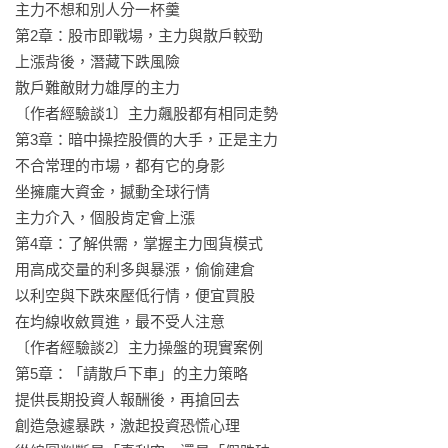
為再加碼的時間點。

主力不想和別人分一杯羹

第2章：股市即戰場，主力與散戶較勁

◎進行主力股投資，買在地板價才能賺更多！

上漲背後，潛藏下跌風險

‧「買」在主力股上漲前的最低價！

散戶難敵財力雄厚的主力

散戶要能賺錢，就要以價值投資為核心概念來買進主力股，

〔作者經驗談1〕主力飆股都有相同走勢

也就是觀察下列3訊號，在主力尚未拉抬股價的時期買進：

第3章：暗中操控股價的大手，正是主力

○1在支撐線上最低點買進。

不合常理的市場，都有它的身影

○2在大盤下跌時買進。

坐擁龐大資金，撼動全球行情

○3下跌5％時買進。

主力介入，個股肯定會上漲

第4章：了解供需，掌握主力囤貨模式

‧「賣」在買進時設定的停利、停損點！

用高成交量的利多與暴漲，偷偷建倉

停利、停損取決於個人的判斷，價格須訂在自己能承受的範圍
以利空與下跌來壓低行情，便宜買股

內。

在均線收斂買進，最不受人注意

例如，若不喜歡下跌超過10％，就要把停損價格訂在10%內。

〔作者經驗談2〕主力操盤的現實案例

決定買點時，最好一併設定停損點，避免一直持續持股不放。

第5章：「請散戶下車」的主力策略

提供長期投資人報酬後，再搶回去

學會和主力一起潛伏，就能跟著飆飛的股價大賺特賺！ 

創造急遽暴跌，激起投資恐慌心理

透過掌握線圖與成交量背後的訊號，懂得優先進場，
