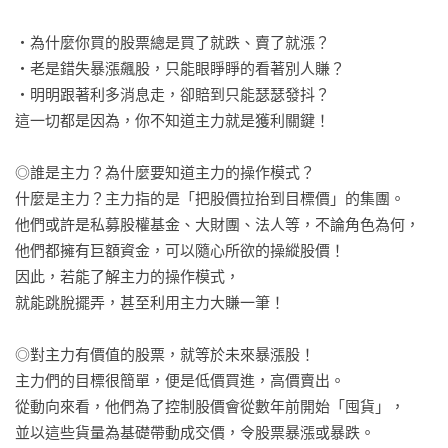
‧為什麼你買的股票總是買了就跌、賣了就漲？

‧老是錯失暴漲飆股，只能眼睜睜的看著別人賺？

‧明明跟著利多消息走，卻賠到只能瑟瑟發抖？

這一切都是因為，你不知道主力就是獲利關鍵！

◎誰是主力？為什麼要知道主力的操作模式？

什麼是主力？主力指的是「把股價拉抬到目標價」的集團。

他們或許是私募股權基金、大財團、法人等，不論角色為何，

他們都擁有巨額資金，可以隨心所欲的操縱股價！

因此，若能了解主力的操作模式，

就能跳脫擺弄，甚至利用主力大賺一筆！

◎對主力有價值的股票，就等於未來暴漲股！

主力們的目標很簡單，便是低價買進，高價賣出。

從動向來看，他們為了控制股價會從數年前開始「囤貨」，

並以這些貨量為基礎帶動成交價，令股票暴漲或暴跌。
