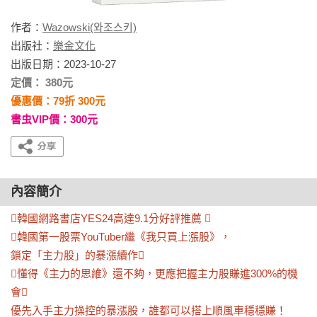
作者：
Wazowski(와조스키)
出版社：
樂金文化
出版日期：2023-10-27
定價： 380元
優惠價：79折 300元
書虫VIP價：300元
內容簡介
韓國網路書店YES24高達9.1分好評推薦 

韓國第一股票YouTuber繼《我只買上漲股》，

鎖定「主力股」的暴漲續作

懂得《主力的思維》還不夠，更應把握主力股賺進300%的機
會

優先入手主力操控的暴漲股，誰都可以搭上順風車穩穩賺！