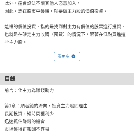
此外，還會設法不讓其他人恣意加入。

因此，想在股市中獲勝，就要做主力股的價值投資。

這裡的價值投資，指的是找到對主力有價值的股票進行投資，

也就是在確定主力收購（囤貨）的情況下，跟著在低點買進這
些主力股。

看更多
◎掌握主力動向三訊號，調整你的投資方向

主力在操盤時，可以從線圖發現3個常見訊號，

若能懂得不同訊號的動向，就能做出最適行動。

目錄
1.囤貨訊號：當長期均線與股價走勢一致、達到收斂時，是主力
掩人耳目的買股時機，也是投資人便宜買進暴漲股的好機會。

前言：化主力為賺錢助力

2.洗盤訊號：主力操控驟跌、製造賣壓，藉此收購被拋售的股
票。投資者此時應穩定心緒繼續持有，甚至還可以一起逢低承
第1章：順著錢的流向，投資主力股四理由

接。

長期投資，短時間獲利少

3.起漲訊號：○1跳空上漲且趨勢向上、○2長黑K線接長紅K線，
迅速抓住賺錢的機會

以及○3長期盤整後突破壓力線，都是股價飆升的前兆，可以視
市場獲得正報酬不容易
