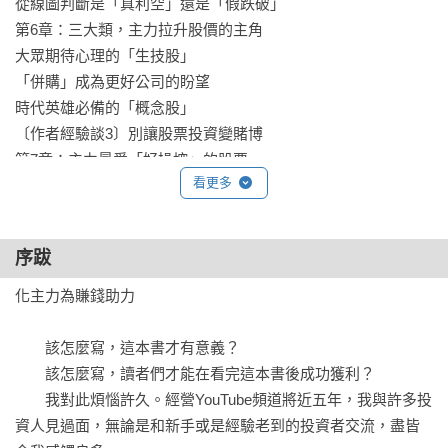
從線圖判斷是「真利空」還是「假跌破」

輕鬆賺進300%以上不是偶然，而是必然！

第6章：三大類，主力拉升股價的主角

大眾期待心理的「生技股」

有力推薦──

「併購」成為更好公司的盼望

艾致富｜財經書作家

時代英雄必備的「概念股」

股市小黑｜財經專欄作家

〔作者經驗談3〕別讓股票投資變賭博

胡升鴻｜升鴻投資版主

第7章：主力最愛「好操控」的股票

楊忠憲｜K線捕手

看更多
流通股數少與市值太小，漲幅有限

（依姓氏筆畫順序排列）

眾人緊抱的藍籌大型股，難以炒作

主力股的長相，通常中庸且低調

序跋
本書特色

第8章：絕對不能買，資金出走的兩狀況

1.提供大量線圖，按圖索驥進行說明，讀者更好學習操作。

三個月已漲3倍的股票

化主力為賺錢助力

2.全方面解析主力與主力股的操作心理、操盤模式與長相。
長期趨勢下跌的個股

兩則表現差勁的走勢線圖範例

　　該怎麼寫，這本書才有意義？

〔作者經驗談4〕不重蹈覆轍，才有機會獲利

　　該怎麼寫，讀者們才能在看完這本書後成功獲利？

第9章：主力股起漲三訊號，同是加碼好時機

　　我對此煩惱許久。經營YouTube頻道將近五年，我與許多投
跳空上漲且趨勢持續向上

資人見過面，無論是和新手或是經驗老到的投資者交流，盡皆
長黑K線緊接長紅K線
