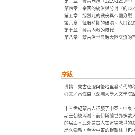
第三章　蒙古西進（1219-1253年）

第四章　帝國的統治與分封（約1221-
【本書關鍵議題】

第五章　旭烈兀的戰役與帝國分裂（125
‧蒙古帝國為何能在短時間內征服廣
第六章　征服時期的破壞、人口銳減
‧蒙古人究竟是恐怖屠夫還是文明統
第七章　蒙古內戰的時代

‧蒙古汗王與將士們為何接受伊斯蘭
第八章　蒙古治世與跨大陸交流的再
‧帝國分裂如何改寫歐亞大陸與伊斯
‧穆斯林君主、臣僕與庶民等不同階
第三部　蒙古君主與穆斯林臣民

‧蒙古的伊斯蘭化如何改變近代中亞
第九章　間接統治：附庸的穆斯林王
第十章　多疑的君主與他們的臣僕

【本書特色】

第十一章　不信道者統治下的社會

序跋
▲ 7種語言．8種文化傳統史料．最
▲ 收錄15張地圖與繪畫 + 6張統
導讀　蒙古征服與後哈里發時代的穆
第四部　伊斯蘭化的起點

▲ 波斯文獻 × 阿拉伯史料 × 穆斯
◎文／蔡偉傑（深圳大學人文學院歷
第十二章　「改宗」伊斯蘭的意義

▲ 全球唯一中譯本

第十三章　諸汗改宗與穆斯林的復甦
十三世紀蒙古人征服了中亞、中東
斯王朝被消滅，而伊斯蘭世界多數
尾聲　蒙古帝國的遺產

【推薦人】	

的局面。此外蒙古人在這場戰爭的
結論

【專文導讀】

歷久彌新。至今中東的穆斯林（包