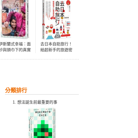
伊斯蘭式幸福：面
去日本自助旅行！
紗與頭巾下的真實
給超新手的旅遊密
日常，世界上最純
技全圖解：交通攻
粹的生活信仰
略X食宿玩買X旅程
規劃，有問必答萬
用QA 暢銷最新版
分類排行
想法誕生前最重要的事