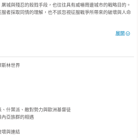
，屠城與殘忍的殺戮手段，也往往具有威嚇周邊城市的戰略目的。
征服者採取同情的理解，也不該忽視征服戰爭所帶來的破壞與人命
展開
立了廣泛的驛站與交通系統，令跨大陸的貿易與技術、文化交流成
治世（Pax Mongolica），甚至視為「世界史的開端」。然
能比「治世」更接近歷史的實像。1260年後，由於汗位繼承問
間的內戰，不僅拖累了經濟復元的進程，也令陸路交通不時中斷，
斯林世界

雷家族統治的伊朗與中國。儘管如此，在伊朗地區，穆斯林學者在
可觀的成果。

獻的視野

官僚階級，包括西亞地區的穆斯林。這些穆斯林，如同在元帝國底
錄，成為日後研究蒙古帝國史重要的資料來源。本書作者透過解讀
、什葉派、敵對勢力與歐洲基督徒

文獻，重建蒙古西征與帝國建立的過程，並進一步討論蒙古汗國如何
內亞族群的相遇

主與穆斯林文官的君臣關係，以及蒙古人皈依伊斯蘭教的歷史意
了嗎？還是伊斯蘭世界最終繼承了蒙古帝國的政治遺產？從穆斯林
壞與連結

史相當不同的風景。
