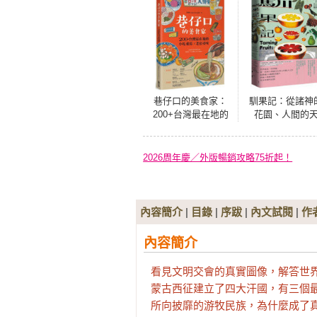
巷仔口的美食家：
馴果記：從諸神
200+台灣最在地的
花園、人間的
小吃速寫X老店尋味
堂、大眾的果物
現代超市蔬果區
果園改造土地、
2026周年慶／外版暢銷攻略75折起！
發哲思、觸動感
的千萬年故事
內容簡介
|
目錄
|
序跋
|
內文試閱
|
作
內容簡介
看見文明交會的真實圖像，解答世界史
蒙古西征建立了四大汗國，有三個最
所向披靡的游牧民族，為什麼成了