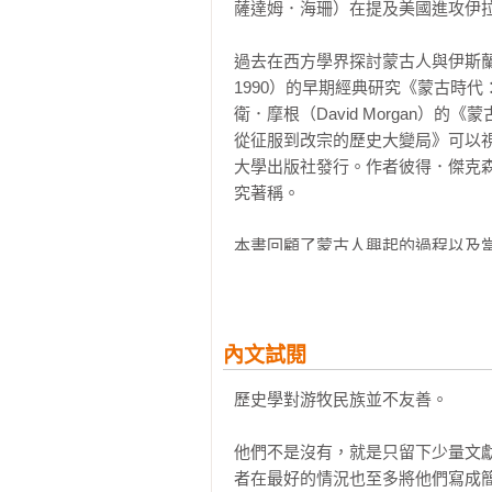
蔡偉傑｜深圳大學人文學院歷史系助
薩達姆．海珊）在提及美國進攻伊拉
附錄一　專有名詞詞彙表

【專業審訂】

附錄二　重要譯名對照表

李鳴飛｜中國社會科學院古代史研究
過去在西方學界探討蒙古人與伊斯蘭世界的歷
附錄三　世系表與統治者列表

【共同推薦】

1990）的早期經典研究《蒙古時
縮寫表 

孔令偉│中研院史語所助研究員

衛．摩根（David Morgan
註釋

朱振宏│中正大學歷史系教授兼系主
從征服到改宗的歷史大變局》可以視
參考書目
苑默文│自由譯者、伊斯蘭藝術研究
大學出版社發行。作者彼得．傑克森（P
張育軒│「說說伊朗」創辦人

究著稱。

蔣竹山│中央大學歷史所副教授

鍾子寅│故宮博物院助理研究員

本書回顧了蒙古人興起的過程以及
了廣大的穆斯林領地，並且比較了
讓其穆斯林臣民接受其統治，後來
【得獎與推薦記錄】	

題。

★梅天穆（Timothy May）｜《
內文試閱
「有史以來最傑出的蒙古帝國著作
傑克森認為穆斯林對西遼（喀喇契
歷史學對游牧民族並不友善。

得．傑克森的大作《蒙古帝國與伊
價，但是兩者之間存在不小的差異
種宗教文化傳統、七種語言的資料…
性。而旭烈兀西征之所以能夠順利
他們不是沒有，就是只留下少量文
僅使其對手難以利用聖戰（jihād
者在最好的情況也至多將他們寫成簡
★彼得．梵科潘（Peter Frank