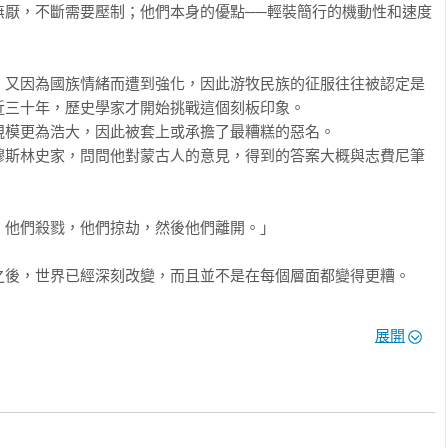
無厭，不斷需要壓制；他們本身的優點──輕裝簡行的機動性和速度
威，他在本書重新評估成吉思汗及歷任統治者的征服如何影響伊斯
發生的大規模屠殺，傑克森指出這主要發生於成吉思汗統治時期，
要著作，讓我們理解蒙古人如何建造和維持包含數百萬穆斯林居民
成吉思汗的軍事行動帶有報復性質，另一方面是旭烈兀西征時許多
以也避免了被屠殺的命運。而旭烈兀的軍事行動和他祖父成吉思汗
，又因為國族情緒而遭到強化，因此游牧民族的征服往往被認定是
有造成屠殺或破壞，而是前者執行重建措施的速度來得更快。傑克
三十年，歷史學家才開始挑戰這個刻板印象。

rford）｜《成吉思汗：近代世界的創造者》作者：

蕪僅僅歸因於成吉思汗到旭烈兀遠征的軍事行動，恐怕都是不完整
模更為浩大，因此被套上或承擔了最糟糕的惡名。

到衰亡的學術分析。要了解蒙古對中亞與穆斯林世界的影響，彼
穆斯林史家，問問他對蒙古人的意見，得到的答案大概與志費尼筆
世界》肯定是重要的參考著作。任何想瞭解穆斯林或蒙古史的人絕
他們殺戮，他們掠劫，然後他們離開。」

n）｜威斯康辛大學麥迪遜分校歷史系榮譽教授：

見更是精闢，是多年來最重要的蒙古帝國史巨作。」

後，世界已經深刻改變，而且並不是在每個層面都變得更糟。

｜耶路撒冷希伯來大學亞洲研究、中東與伊斯蘭學系教授：

路，伊斯蘭世界與中國還有遠東其他地區在貿易上出現了可觀的成
淵博學識，這來自於他長年對歐洲與穆斯林文獻中的蒙古史料的鑽
展開
是商業稅的簡化、王室成員與其他貴族贊助商人的預付投資、對特
學者或學生而言，都是不容錯過之書。」

與奴隸這類奢侈品，還有南宋在1270年代晚期覆滅之後所釋放出
》作者：

文與拉丁文史料，並借助了察合台文、蒙文、中文、敘利亞文與俄
部鉅作……對於蒙古帝國史與伊斯蘭教史有興趣的讀者不應錯
的智識和文化活動。成群新征服的臣民被雙向遷移到亞洲各地，且