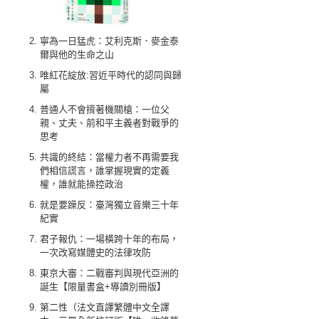
寧為一日猛虎：艾利克斯．麥金泰
爾與他的生命之山
唯紅花綻放:習近平時代的認同與歸
屬
普通人不會揹著機關槍：一位父
親、丈夫、前和平主義者對戰爭的
思考
共識的終結：當權力者不再需要我
們相信謊言，誰掌握現實的定義
權，誰就能操控政治
就是要躁反：臺灣獨立音樂三十年
紀實
君子報仇：一場橫跨十年的布局，
一次改寫媒體史的法律攻防
東京大審：二戰審判與現代亞洲的
誕生【限量書盒+導讀別冊版】
第二性（法文直譯繁體中文全譯