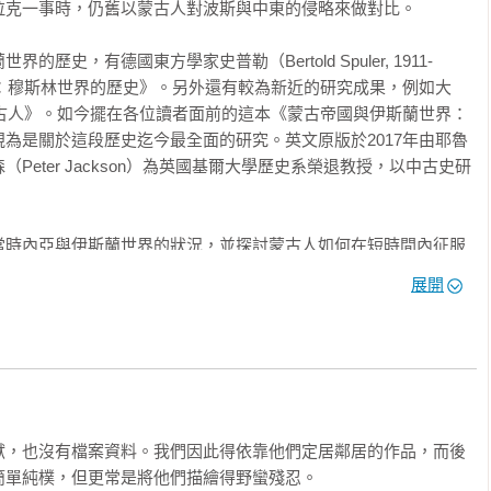
理教授

克一事時，仍舊以蒙古人對波斯與中東的侵略來做對比。

所副研究員

史，有德國東方學家史普勒（Bertold Spuler, 1911-
代：穆斯林世界的歷史》。另外還有較為新近的研究成果，例如大
）的《蒙古人》。如今擺在各位讀者面前的這本《蒙古帝國與伊斯蘭世界：
任

為是關於這段歷史迄今最全面的研究。英文原版於2017年由耶魯
者

eter Jackson）為英國基爾大學歷史系榮退教授，以中古史研
當時內亞與伊斯蘭世界的狀況，並探討蒙古人如何在短時間內征服
蒙古征服中東期間與後來內戰所造成的破壞規模，以及蒙古人如何
展開
蒙古人如何接納伊斯蘭教，以及蒙古統治對伊斯蘭世界的影響等議
世界歷史上的蒙古征服》作者：

……過去從未有研究在如此大的時空範圍內討論這個題目──直到彼
丹）稱霸中亞的看法預示了後來對蒙古帝國征服伊斯蘭世界的評
斯蘭世界》橫空出世……光是參考書目便十分驚人，引用了來自八
。簡而言之，對於穆斯林而言，蒙古人的統治較具侵入性和壓迫
…他的專業能力短時間內無人可以超越。」

成功的因素之一，在於其軍隊中充滿了許多穆斯林的同盟軍。這不
獻，也沒有檔案資料。我們因此得依靠他們定居鄰居的作品，而後
）的名義來抵抗蒙古大軍，並且還有助降低其他穆斯林的反對。

單純樸，但更常是將他們描繪得野蠻殘忍。

opan）｜《絲綢之路》作者、牛津大學歷史學教授：
