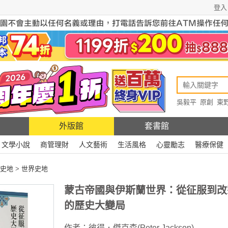
登入
吳毅平
原創
東
原創
Rewire
外版館
套書館
文學小說
商管理財
人文藝術
生活風格
心靈勵志
醫療保健
史地
>
世界史地
蒙古帝國與伊斯蘭世界：從征服到改
的歷史大變局
作者：
彼得．傑克森(Peter Jackson)