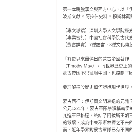
第一本跳脫漢文與西方中心，以「伊
波斯文獻 × 阿拉伯史料 × 穆斯林
【專文導讀】深圳大學人文學院歷史
【專業審訂】中國社會科學院古代史
【豐富詳實】7種語言．8種文化傳統史
「有史以來最傑出的蒙古帝國著作
（Timothy May），《世界歷史上
蒙古帝國不只征服中國，也控制了歐
要理解這段歷史如何塑造現代世界，
蒙古西征：伊斯蘭文明衰退的元兇？
公元1221年，蒙古軍隊擊潰稱霸
兀進軍巴格達，終結了阿拔斯王朝
的毀壞，成為中東穆斯林揮之不去
而，近年學界對蒙古軍隊已有不同