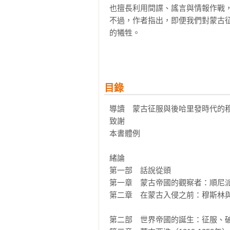
也擅長利用間諜、謠言與情報作戰
不過，作者指出，即便我們對蒙古
的犧牲。

蒙古治世：歷史的實像與虛像

為了統治廣大的疆域，蒙古大汗建
為可能。許多學者也認定這段時期為蒙古
目錄
而，本書作者指出，帝國「分裂」可
題，蒙古分裂成四大汗國。汗國之
導讀　蒙古征服與後哈里發時代的穆
並讓貿易與文化交流侷限在同屬托
致謝

天文、醫學與科學領域，仍然產出了
本書體例

伊斯蘭眼中的蒙古：阿拉伯─波斯文
緒論

蒙古帝國的統治者大量起用前朝的
第一部　話說從頭

下的漢人官僚，留下大量的史書紀
第一章　蒙古帝國的觀察者：順尼派
大量穆斯林留下的阿拉伯─波斯語
第二章　在蒙古入侵之前：穆斯林與
透過穆斯林藩屬進行統治、蒙古君
義。蒙古人最終被伊斯蘭「同化」
第二部　世界帝國的誕生：征服、破
的文獻視角，將帶我們看見蒙古帝國