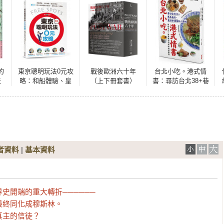
的
東京聰明玩法0元攻
戰後歐洲六十年
台北小吃。港式情
天
略：和船體驗、皇
（上下冊套書）
書：尋訪台北38+巷
到
居聖地、絕景展望
〔新版〕
弄美食，重溫香港
，
臺，90+小資&超值
舊日人情味
誘
選點全指南，讓你
官
玩東京不花錢
者資料
|
基本資料
開端的重大轉折──────

終同化成穆斯林。

真主的信徒？