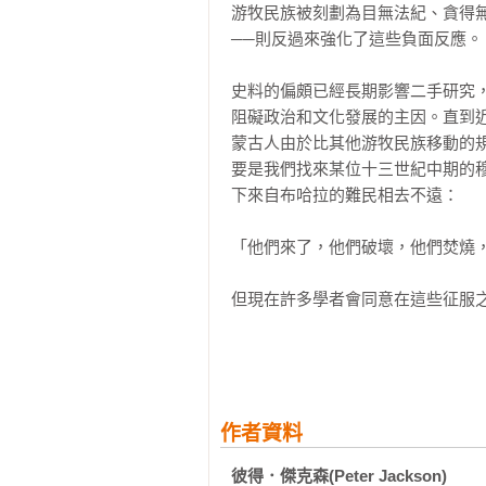
游牧民族被刻劃為目無法紀、貪得
「彼得．傑克森是全球傑出蒙古權
關於蒙古人征服中亞與中東過程中
──則反過來強化了這些負面反應。

蘭世界。這是本充滿嶄新觀點的重
而非後來的旭烈兀西征。一方面是
的龐大帝國。」

城市主動選擇了投降蒙古大軍，所
史料的偏頗已經長期影響二手研究
的七年遠征最大的不同之處並非沒
阻礙政治和文化發展的主因。直到近
★傑克．魏澤福（Jack Weathe
森提醒讀者，若將伊斯蘭土地的荒
蒙古人由於比其他游牧民族移動的規
「我們終於有本全面審視蒙古征服
的。

要是我們找來某位十三世紀中期的
得．傑克森的《蒙古帝國與伊斯蘭
下來自布哈拉的難民相去不遠：

對不能錯過此書。」

（更多精彩導讀，請見本書內容）
「他們來了，他們破壞，他們焚燒，
★大衛．摩根（David Morga
「研究深入淺出，書寫鞭策入裡，洞
但現在許多學者會同意在這些征服之
★彭曉燕（Michal Biran）
這段時期，不管是陸路或特別是海
「本書充分顯現了彼得．傑克森的
長。蒙古人對此一發展的貢獻主要
研。此書對任何對蒙古帝國有興趣的
定商品需求的成長，像織金錦、毛皮
★蔡偉傑│《從馬可波羅到馬戛爾尼
來的大量白銀。

作者資料
「作者運用大量的波斯文、阿拉伯
文史料的西文譯本，才得以完成這
彼得．傑克森(Peter Jackson)
蒙古統治時代也刺激了伊斯蘭世界
過。」
