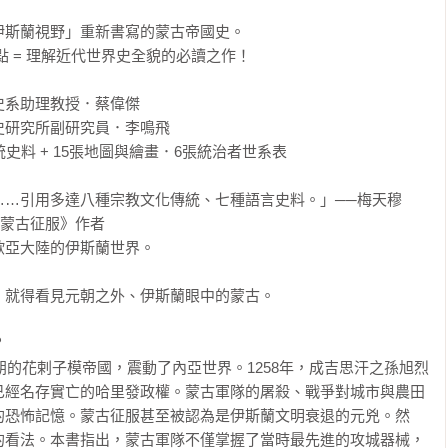
斯蘭視野」重新書寫的蒙古帝國史。

觀點 = 理解近代世界史全貌的必讀之作！

系助理教授．蔡偉傑

研究所副研究員．李鳴飛

料 + 15張地圖與繪畫．6張統治者世系表

……引用多達八種宗教文化傳統、七種語言史料。」──梅天穆
的蒙古征服》作者

亞大陸的伊斯蘭世界。

就得看見元朝之外、伊斯蘭眼中的蒙古。



伊朗的花剌子模帝國，震動了內亞世界。1258年，成吉思汗之孫旭烈
已經名存實亡的哈里發政權。蒙古軍隊的屠殺、戰爭對城市與農田
的恐怖記憶。蒙古征服甚至被認為是伊斯蘭文明衰退的元兇。然
的看法。本書指出，蒙古軍隊不僅掌握了當時最先進的攻城器械，