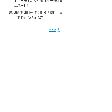
本，三冊全新校訂版【唯一收錄萬
言譯序】）
法西斯如何運作：劃分「我們」與
「他們」的政治操弄
more