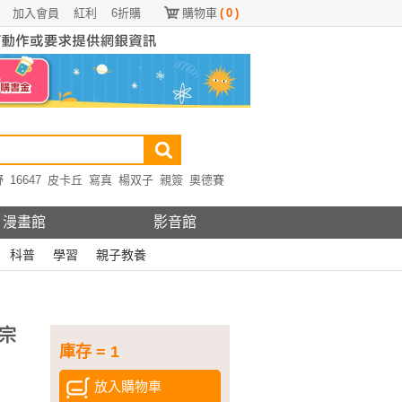
加入會員
紅利
6折購
購物車
(
0
)
野
16647
皮卡丘
寫真
楊双子
親簽
奧德賽
漫畫館
影音館
科普
學習
親子教養
宗
庫存 = 1
放入購物車