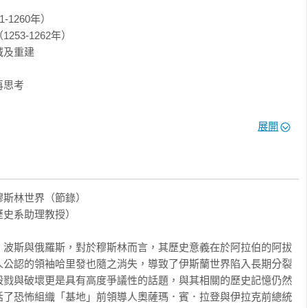
1260年）

3-1262年）

袤的穆斯林世界？

及重建

治者？

信仰？

思考

蘭世界的政治格局？

層如何受蒙古統治？他們如何看待游牧征服者？

展開
與中東、甚至中國與東亞的歷史發展？

國

詳實呈現

治者世系表．充分掌握蒙古帝國的歷史動態

斯林世界（節錄）

林觀點 = 理解近代世界史全貌的必讀之作！

史系助理教授）



、波斯與俄羅斯，對於穆斯林而言，其歷史意義在於阿拉伯的阿拔
人公認的領袖哈里發也隨之消失，導致了伊斯蘭世界陷入長期分裂
殺戮與破壞更是具有高度爭議性的話題，與其相關的歷史記憶仍然
括了恐怖組織「基地」前領導人奧薩瑪．賓．拉登與伊拉克前總統