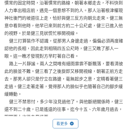
慣常的固定時間，沿著慣常的路線，朝著本鄉走去，不料快到
《道草》發表後的隔年，漱石死於胃潰瘍。
人力車出租店前，遇見一個意想不到的人。那人沿著根津權現
神社後門的坡道往上走，恰好與健三反方向朝北走來。健三無
意中看到他時，他早已來到前方約二十公尺處，健三已進入他
的視野。於是健三見狀慌忙移開視線。

    健三打算裝作不認識，從那男人身邊走過，偏偏必須再度確
認他的長相，因此走到相隔四五公尺時，健三又瞧了那人一
眼。這一瞧才發現對方早盯著自己看。

    路上一片靜謐。兩人之間唯有細雨霏霏不斷飄落，要看清彼
此的臉並不難。健三看了之後旋即又移開視線，朝著正前方走
去。那男人卻只是佇立在路邊，毫無起步之意，定睛看著健三
走過。健三走著走著，覺得那人的臉似乎也隨著自己的腳步緩
緩轉動。

    健三不禁思忖，多少年沒見過他了。與他斷絕關係時，健三
還不到二十歲，已是遙遠的往事。迄今十五、六年歲月過去，
期間兩人也從未見過面。

看更多
    此時健三的地位與境遇，已與當時迴然不同。現在他留了鬍