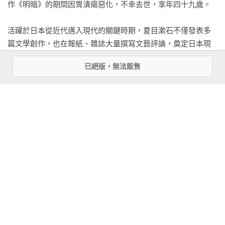
作《明暗》的期間因胃潰瘍惡化，不幸去世，享年四十九歲。

    第二天，健三又在同一時間走過同一個地方。第三天也一
活躍於日本從近代邁入現代的關鍵時期，夏目漱石不僅發表多
樣。但沒看到那個不戴帽的男人。他像機器般又如義務般，一
篇文學創作，也在報紙、雜誌大量撰寫文藝評論，奠定日本現
如往常走在這條路上。

代文學之基礎。日本近代文學館亦肯認夏目漱石對於日本文壇
    如此平安無事連著五天後，第六天早晨，那個不戴帽的男人
已絕版，無法販售
發展的深遠影響，如芥川龍之介、有島武郎等白樺派作家、津
又忽然出現在根津權現神社的坡道，並以威嚇的眼神盯著健三
田青楓、岸田劉生。身處東亞文藝圈的魯迅也深受夏目漱石的
看。時間和地點都與上次差不多。

啟發。近年更有學者探討夏目漱石留學英國時，與愛爾蘭文藝
    縱使這次健三意識到對方逐漸走近自己，也打算一如往常如
圈的互動，足見其在世界文學史的重要地位。

機器且義務般地走過去。但那人的態度正好相反。他以令人生
畏的目光，直勾勾盯著健三。那沉鬱駭人的眼神可以清楚解讀
儘管夏目漱石逝世前未能為《明暗》畫下句點，這部未竟的遺
出，只要有機會他就會朝健三走來。儘管健三努力自持，盡量
作在出版百年之後，依然是日本文學版圖裡，無法被忽視的參
毫不遲疑地走過他身邊，內心也萌生了異樣的預感。

照座標之一。美國哥倫比亞大學出版社確立《明暗》「發明了
    「看來事情不會就此結束。」

看更多
日本現代小說」的重要地位。日本文學研究權威白根春夫指出
    這天他回到家，依然沒向妻子提起這個不戴帽的男人。

《明暗》是「日本現代文學最吸引人的作品之一，也代表日本
    他與妻子在七八年前結婚，當時他早已和這男人斷絕關係，
小說發展的關鍵轉折。」日本當代思想家柄谷行人從世界文學
基本資料
況且婚禮也不是在東京老家辦的，妻子應該不會直接知道這個
的角度指出，夏目漱石身處明治與大正時期劇烈的文藝運動與
人。但若妻子間接聽過謠傳，有可能是健三自己早已說過，或