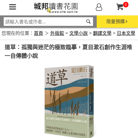
0
限量預購
您現在的位置：
首頁
＞
外版館
>
文學小說
>
翻譯文學
>
日本文學
道草：孤獨與迷茫的極致臨摹，夏目漱石創作生涯唯
一自傳體小說