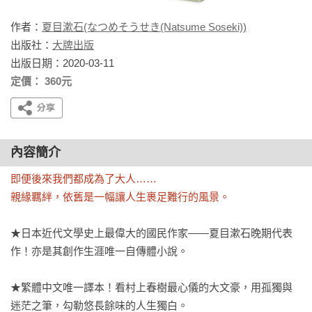
作者：
夏目漱石(なつめそうせき(Natsume Soseki))
出版社：
大牌出版
出版日期：2020-03-11
定價： 360元
內容簡介
即便後來我們都成為了大人……

親緣羈絆，依舊是一幅讓人生裹足難行的風景。
★日本近代文學史上最偉大的國民作家——夏目漱石晚期代表
作！亦是其創作生涯唯一自傳體小說。

★繁體中文唯一譯本！看村上春樹最心儀的大文豪，用孤獨與
迷茫之筆，勾勒悠長餘味的人生獨白。
