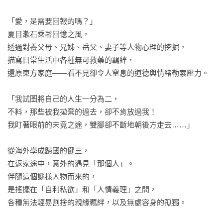
「愛，是需要回報的嗎？」

夏目漱石乘著回憶之風，

透過對養父母、兄姊、岳父、妻子等人物心理的挖掘，

描寫日常生活中各種無可救藥的羈絆，

還原東方家庭——看不見卻令人窒息的道德與情緒勒索壓力。

「我試圖將自己的人生一分為二，

不料，那些被我拋棄的過去，卻不肯放過我！

我盯著眼前的未竟之途，雙腳卻不斷地朝後方走去……」

從海外學成歸國的健三，

在返家途中，意外的遇見「那個人」。

伴隨這個謎樣人物而來的，

是搖擺在「自利私欲」和「人情義理」之間，

各種無法輕易割捨的親緣羈絆，以及無處容身的孤獨。
