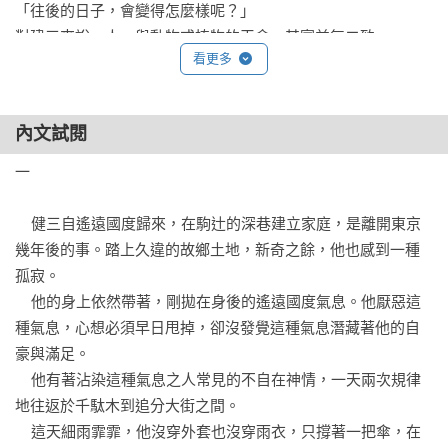
「往後的日子，會變得怎麼樣呢？」

對建三來說，人，與動物或植物的天命，其實並無二致。

看更多
有人為了產子而努力活著，

也有人因為恐懼死亡而產子……

儘管不甘心，我們似乎漸漸地，都成為了那個為別人而活的
內文試閱
人。

一

「我的眼睛，也是隨時可以湧出淚水的。

但真正讓我想哭的人，卻始終未曾出現……」

    健三自遙遠國度歸來，在駒辻的深巷建立家庭，是離開東京
幾年後的事。踏上久違的故鄉土地，新奇之餘，他也感到一種
在漱石短暫多彩的創作生涯中，《道草》是具有濃厚自傳性質
孤寂。

的晚期作品，宛如預知自己的終站般，它將帶領我們重回這位
    他的身上依然帶著，剛拋在身後的遙遠國度氣息。他厭惡這
時代文豪的來時路。

種氣息，心想必須早日甩掉，卻沒發覺這種氣息潛藏著他的自
豪與滿足。

透過平淡卻餘味無窮的筆觸，漱石寄情於主人翁建三的感官，
    他有著沾染這種氣息之人常見的不自在神情，一天兩次規律
臨摹每一位曾給予他愛與恨的過客，那些你我熟悉的、生活中
地往返於千駄木到追分大街之間。

倍覺苦澀的氣味，彷若就在其中。

    這天細雨霏霏，他沒穿外套也沒穿雨衣，只撐著一把傘，在