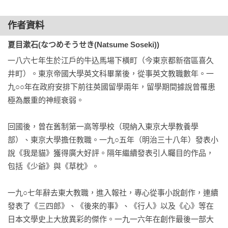
子、戴著圓頂禮帽，與昔日的光頭模樣相比，連自己都不免深
感恍如隔世。然而，那個人卻沒怎麼變。算來他也該有六十
作者資料
五、六歲了，為何頭髮依然像以前那般烏黑？健三想到這裡，
不禁心生納悶。還有他堅持不戴帽子外出的習慣，至今似乎依
夏目漱石(なつめそうせき(Natsume Soseki))
然保持著，這個特色也是讓健三感到詭異的原因。

一八六七年生於江戶的牛込馬場下橫町（今東京都新宿區喜久
    健三並不樂意見到他。雖然也曾想過，萬一不期而遇，但願
井町）。東京帝國大學英文科畢業後，從事英文教職數年。一
他的穿著能比自己體面堂皇。但眼前這個人，無論看在誰的眼
九○○年在政府安排下前往英國留學兩年，留學期間據說曾罹患
裡都不覺富裕。縱使不戴帽子是他的自由，但他從穿的外褂與
極為嚴重的神經衰弱。

和服判斷，充其量只是過著中流以下生活的商家老人。健三甚
至注意到，他撐著一把沉甸甸的廉價粗布雨傘。

回國後，曾在舊制第一高等學校（現納入東京大學教養學
    這天，健三回家後仍忘不了路上遇見的男人。尤其他佇立路
部）、東京大學擔任教職。一九○五年（明治三十八年）發表小
旁凝視健三離去的眼神，更使健三心煩意亂。可是這件事，健
說《我是貓》獲得廣大好評。隔年繼續發表引人矚目的作品，
三沒對妻子說。心情不好時，即使再怎麼有事想說，他也不對
包括《少爺》與《草枕》。

妻子說。這是他的壞毛病。而妻子面對沉默的丈夫，除非有重
要的事也絕不開口。她就是這樣的女人。

一九○七年辭去東大教職，進入報社，專心從事小說創作，連續
發表了《三四郎》、《後來的事》、《行人》以及《心》等在
日本文學史上大放異彩的傑作。一九一六年在創作最後一部大
          二
