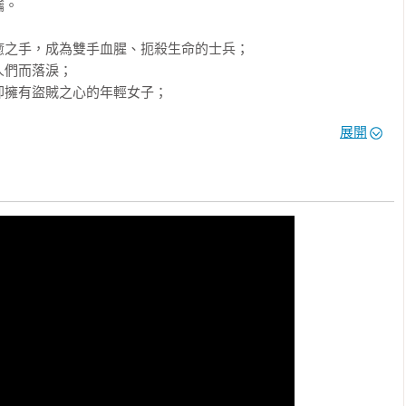
。

之手，成為雙手血腥、扼殺生命的士兵；

們而落淚；

擁有盜賊之心的年輕女子；

眼睛始終望見過去的魅影。

展開
《戰爭遊戲》歐森．史卡特．考德｜《風之名》派崔克．羅斯弗斯
克

且藉由巧妙的布局和動作場面吊足大家的胃口，一步步吸引熱愛奇
每一部作品的釋出！」──出版人週刊

角力的神話故事，甚至會讓你無法呼吸！」──「永恆戰士」系列作