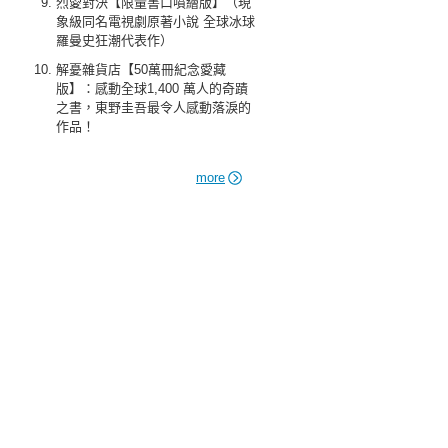
烈愛對決【限量書口噴繪版】（現
象級同名電視劇原著小說 全球冰球
羅曼史狂潮代表作）
解憂雜貨店【50萬冊紀念愛藏
版】：感動全球1,400 萬人的奇蹟
之書，東野圭吾最令人感動落淚的
作品！
more