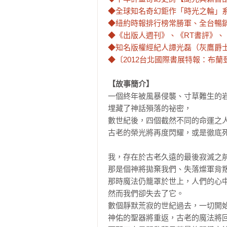
◆全球知名奇幻鉅作「時光之輪」
◆紐約時報排行榜常勝軍、全台暢
◆《出版人週刊》、《RT書評》
◆知名版權經紀人譚光磊（灰鷹爵
◆〔2012台北國際書展特報：布
【故事簡介】
一個終年被風暴侵襲、寸草難生的岩
埋藏了神話殞落的祕密，

數世紀後，四個截然不同的命運之人
古老的榮光將再度閃耀，或是徹底死
我，存在於古老久遠的最後寂滅之前
那是個神將拋棄我們、失落燦軍背叛
那時魔法仍籠罩於世上，人們的心中
然而我們卻失去了它。

數個靜默荒寂的世紀過去，一切開始
神佑的聖器將重返，古老的魔法將回