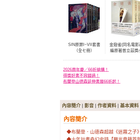
SIN原罪I~VII套書
金翅雀(同名電影
（全七冊）
編原著普立茲獎
說，上下冊不分售
2026周年慶／66折搶購！
得獎好書不容錯過！
布蘭登山德森延伸書展66折起！
內容簡介
|
影音
|
作者資料
|
基本資料
內容簡介
◆布蘭登．山德森超越《迷霧之子
◆十年計畫奇幻史詩【颶光典籍首