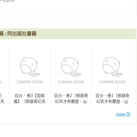
界！四本作品已於2023年全數出版。

州的歐瑞市，繼續以一支快筆和豐沛的創作能量，引領讀者徜徉在
籍
同出版社書籍
|
com

幻天才布蘭登．山德森首部圖像小說全彩精緻完整版！）》《白沙．
森首部圖像小說全彩精緻完整版！）》《白沙．卷3【完結篇】（邪
像小說全彩精緻完整版！）》《白沙．卷3【完結篇】（限量隨書附
而行」，邪惡奇幻天才布蘭登．山德森首部圖像小說全彩精緻完整
附贈「山德森之年寰宇藏書票．御沙而行」，邪惡奇幻天才布蘭登．
版！）》《白沙．卷1（限量隨書附贈「山德森之年寰宇藏書票．御
三
白沙．卷3【完結
白沙．卷2（邪惡奇
白沙．卷1（邪惡奇
山德森首部圖像小說全彩精緻完整版！）》《迷霧之子系列－執法
幻天
篇】（邪惡奇幻天
幻天才布蘭登．山
幻天才布蘭登．山
子－執法鎔金：謎金（完結篇）（限量作者親筆簽名版）》《晨碎
德森
才布蘭登．山德森
德森首部圖像小說
德森首部圖像小說
光典籍系列外傳）》《晨碎（颶光典籍系列外傳，限量典藏燙金精
全彩
首部圖像小說全彩
全彩精緻完整
全彩精緻完整
more
《颶光典籍四部曲：戰爭節奏．上冊》《颶光典籍四部曲：戰爭節奏．
）
精緻完整版！）
版！）
版！）
典藏精裝版）》《無垠祕典（作者親簽限量典藏精裝版）》《天防
昇華之井（十周年紀念典藏限量精裝版）》《迷霧之子終部曲：永世