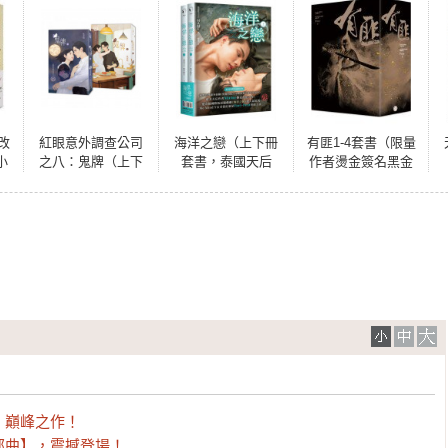
改
紅眼意外調查公司
海洋之戀（上下冊
有匪1-4套書（限量
小
之八：鬼牌（上下
套書，泰國天后
作者燙金簽名黑金
)
冊套書）
Mame同名耽美網劇
書盒版）（拆封不
原著小說，作者手
退）
繪印簽限量特典贈
品版）
》巔峰之作！
部曲】，震撼登場！