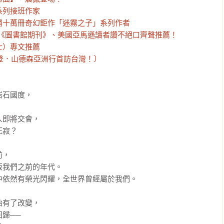
系列接班作家
銷十萬冊奇幻鉅作「迷霧之子」系列作者
、《圖書館期刊》、美國亞馬遜讀者讚不絕口齊聲推薦！
士）專文推薦
蘭登．山德森亞洲行首訪台灣！〕
石國度，

即將交會，

寂？

，

我們之前的年代。

依然有榮光閃耀，全世界曾經屬於我們。

有了改變，

歸──
