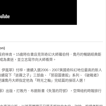
式證明自己得以超脫他『迷霧之子』三部曲的卓越成就！」──RT
能夠處理龐大且錯綜複雜的主題，並建構出栩栩如生的角色人
讀的傑作。」──圖書館期刊

on)
超過『迷霧之子』的奇幻大作，布蘭登．山德森寫作生涯（截至目
遜讀者Setfan Raets
州首府林肯。15歲時在書店見到奇幻大師羅伯特．喬丹的暢銷經典鉅
成為書迷，並立志寫作向大師看齊。

：伊嵐翠》付梓，連續入選2006、2007美國奇科幻地位最高的新人
陸續寫下「迷霧之子」三部曲、「邪惡圖書館」系列、《破戰者》
讓喬丹大師指定他為「時光之輪」完結篇的接班人選！

末日風暴》出版，打敗丹．布朗新書《失落的符號》，空降紐約時報排行