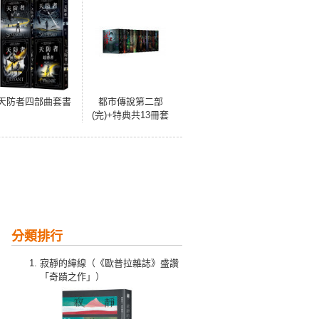
天防者四部曲套書
都市傳說第二部
(完)+特典共13冊套
書
分類排行
寂靜的緯線（《歐普拉雜誌》盛讚
「奇蹟之作」）