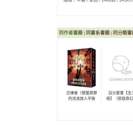
破四千萬美金高標紀錄，震撼全球出版
目前任教於楊百翰大學，居於猶他
他無限的創作宇宙之中。

同作者書籍
同書系書籍
同分類書
|
|
作者官網：www.brandonsanderson.
相關著作：《白沙．卷1（邪惡奇
卷2（邪惡奇幻天才布蘭登．山德
惡奇幻天才布蘭登．山德森首部圖
贈「山德森之年寰宇藏書票．御沙
版！）》《白沙．卷2（限量隨書
山德森首部圖像小說全彩精緻完整
日煉者（懷璧其罪
白沙套書【全
沙而行」，邪惡奇幻天才布蘭登．
的流浪旅人平裝
冊】（邪惡奇
鎔金：謎金（完結篇）》《迷霧之
版，邪惡奇幻天才
才布蘭登．山
（限量贈品，典藏燙金精裝版，颶
大神超凡驚豔震撼
首部圖像小說
裝版）》《天防者III：超感者》
全球祕密計畫）
精緻完整版！
下冊》《無名之子》《無垠祕典（
者II：星界》《迷霧之子二部曲：