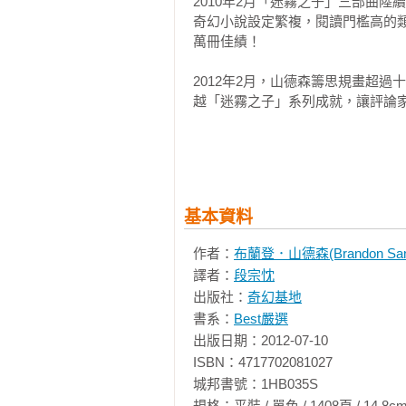
2010年2月「迷霧之子」三部曲
奇幻小說設定繁複，閱讀門檻高的
萬冊佳績！

2012年2月，山德森籌思規畫超
越「迷霧之子」系列成就，讓評論家
2013年9月，以參訪臺灣故宮為
《陣學師：亞米帝斯學院》上市，
的新篇章！

基本資料
2014年5月，山德森再次挑戰其
列，猶如動作電影般的快節奏冒險
作者：
布蘭登．山德森(Brandon Sand
版長達十多年的「時光之輪」系列
譯者：
段宗忱
跨界合作暢銷IOS遊戲《無盡之劍
出版社：
奇幻基地
典！」

書系：
Best嚴選
2015-2021年，陸續出版了「
出版日期：2012-07-10

久的奇幻史詩「颶光典籍」系列，以
ISBN：4717702081027

城邦書號：1HB035S

2022-2023年，突然向書迷告白自
規格：平裝 / 單色 / 1408頁 / 14.8cm×21cm