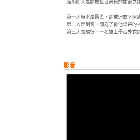
而那四人是開啟舊日榮景的關鍵之鑰
第一人原本是醫者，卻被迫放下療癒
第二人是刺客，卻為了被他謀害的人
第三人是騙徒，一名披上學者外衣卻
第四人是戰將，卻對戰鬥不再渴望，
他們其中之一會帶來救贖，
而一人將會傾天覆地。 
影音
【國內外推薦】
版權經紀人　譚光磊／灰鷹爵士｜
｜「永恆戰士」系列作者麥克．摩考
【佳評如潮】
「……山德森總喜歡誤導讀者，並
幻文學作品的書迷們，引頸盼望未來
「一則充滿魔力、神祕謎團和政治