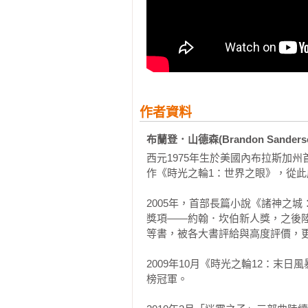
者麥克．摩考克

「山德森真是邪惡的天才，用這種方
書評

「山德森再一次證明自己的實力，
物……這絕對是一部奇幻文學書迷必
作者資料
布蘭登．山德森(Brandon Sanders
「更平衡，更壯闊，更精妙出色，
前為止）最最傑出的作品！」──美國亞馬
西元1975年生於美國內布拉斯加
作《時光之輪1：世界之眼》，從此
2005年，首部長篇小說《諸神之城
獎項——約翰．坎伯新人獎，之後
等書，被各大書評給與高度評價，更
2009年10月《時光之輪12：
榜冠軍。
