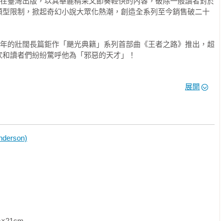
陸續在臺灣出版，以其華麗精采又節奏輕快的內容，破除一般讀者對於
類型限制，掀起奇幻小說大眾化熱潮，創造全系列至今銷售破二十
過十年的壯闊長篇鉅作「颶光典籍」系列首部曲《王者之路》推出，超
和讀者們紛紛驚呼他為「邪惡的天才」！

靈感的〈皇帝魂〉摘下全球奇科幻大獎《雨果獎》最佳中篇。11月，
展開
融入數學幾何的設定饒富趣味又兼具知識性，開啟了魔法學院冒險
多變精湛的寫作風格，全新打造邪惡版的超級英雄「審判者傳奇」系
，加上作者一貫擅長的翻轉筆法，再次擄獲所有讀者的心！6月，出
erson)
，終於畫下跨世紀歷史性的完美句點；同年12月，受邀與電玩公司
》背景故事創作上市，被讀者喻為「完全超越遊戲的快感動作經
審判者傳奇」系列、「迷霧之子—執法鎔金」系列、忠實讀者引頸期盼已
及科幻長篇「天防者」系列。

己過去兩年祕密寫了四本書，並於Kickstarter集資平臺專案獲得史上
                