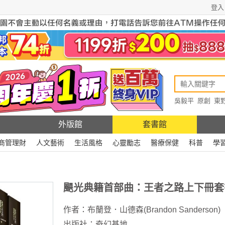
登入
吳毅平
原創
東
原創
Rewire
外版館
套書館
商管理財
人文藝術
生活風格
心靈勵志
醫療保健
科普
學
颶光典籍首部曲：王者之路上下冊套
作者：
布蘭登．山德森(Brandon Sanderson)
出版社：
奇幻基地