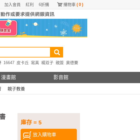
加入會員
紅利
6折購
購物車
(
0
)
野
16647
皮卡丘
寫真
楊双子
親簽
奧德賽
漫畫館
影音館
習
親子教養
書
庫存 = 5
放入購物車