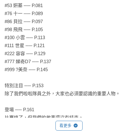
#53 姸蓁 ── P.081

#76 十一 ── P.089

#86 貝拉 ── P.097

#98 飛飛 ── P.105

#100 小雲 ── P.113

#111 世星 ── P.121

#222 容容 ── P.129

#777 娣奇D7 ── P.137

#999 ?美奈 ── P.145

特別注目 ── P.153

除了我們啦啦隊員之外，大家也必須要認識的重要人物。

登場 ── P.161

比賽終了，但我們的故事還沒有結束。
看更多