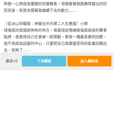
時我一心想成為優雅的芭蕾舞者，母親看著我跳舞時露出的欣
慰笑容，就是支撐著我繼續下去的動力……

〈從冰山到暖陽：伸展台外的第二人生應援〉小婷

球場真的是個很神奇的地方。每當球迷情緒被強度高張的賽事
點燃，我覺得自己也會被一起帶動。那是一種最真實的回應，
我不用成為話題的中心，只要把自己真實感受到的能量回饋出
去，就夠了……

庫存=5
下次購買
放入購物車
〈行銷女孩的夢想轉場實錄——小太陽正要發光〉孫孫

我從小學二年級開始學芭蕾，穿著硬鞋跳到腳趾破皮，都是家
常便飯。一次表演結束後，全場觀眾起立鼓掌，狂喊安可，那
畫面到現在都還深深印在我腦海裡。那一刻我突然明白，原來
跳舞真的可以讓人快樂……

〈班長點點名！脫下軍服後的應援新篇章〉棠棠

藝工隊的舞台，讓我意識到「自己是喜歡表演的」。剛進去