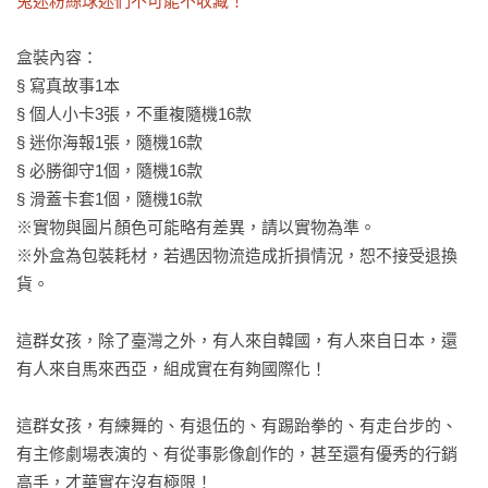
兔迷粉絲球迷們不可能不收藏！
盒裝內容：

§ 寫真故事1本

§ 個人小卡3張，不重複隨機16款

§ 迷你海報1張，隨機16款

§ 必勝御守1個，隨機16款

§ 滑蓋卡套1個，隨機16款

※實物與圖片顏色可能略有差異，請以實物為準。

※外盒為包裝耗材，若遇因物流造成折損情況，恕不接受退換
貨。

這群女孩，除了臺灣之外，有人來自韓國，有人來自日本，還
有人來自馬來西亞，組成實在有夠國際化！

這群女孩，有練舞的、有退伍的、有踢跆拳的、有走台步的、
有主修劇場表演的、有從事影像創作的，甚至還有優秀的行銷
高手，才華實在沒有極限！
