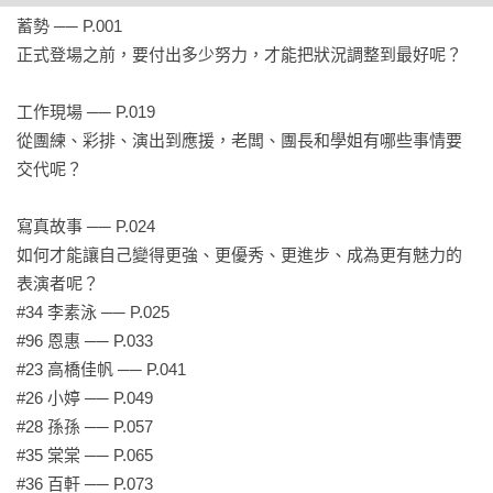
蓄勢 ── P.001

也許你已經感受過 TOKKI CUTIE 的熱情活力、跟著他們一起應
正式登場之前，要付出多少努力，才能把狀況調整到最好呢？

援喊聲、甚至參加過女孩們的各種現場活動……現在，透過這
部作品，你可以更了解他們的故事，進一步收藏他們的美麗樣
工作現場 ── P.019

貌，展現出對 TOKKI CUTIE 既強大又狂熱的支持力量！
從團練、彩排、演出到應援，老闆、團長和學姐有哪些事情要
交代呢？

寫真故事 ── P.024

如何才能讓自己變得更強、更優秀、更進步、成為更有魅力的
表演者呢？

#34 李素泳 ── P.025

#96 恩惠 ── P.033

#23 高橋佳帆 ── P.041

#26 小婷 ── P.049

#28 孫孫 ── P.057

#35 棠棠 ── P.065

#36 百軒 ── P.073
