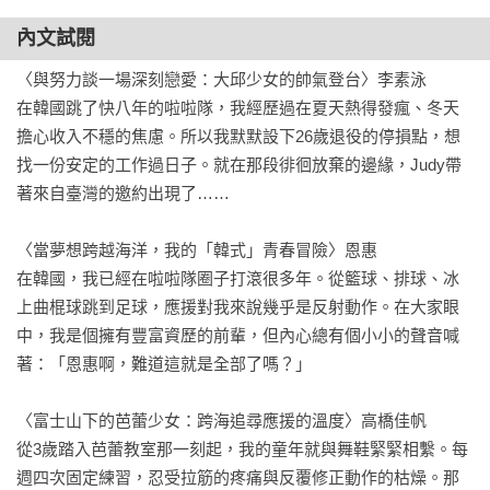
內文試閱
〈與努力談一場深刻戀愛：大邱少女的帥氣登台〉李素泳

在韓國跳了快八年的啦啦隊，我經歷過在夏天熱得發瘋、冬天
擔心收入不穩的焦慮。所以我默默設下26歲退役的停損點，想
找一份安定的工作過日子。就在那段徘徊放棄的邊緣，Judy帶
著來自臺灣的邀約出現了……

〈當夢想跨越海洋，我的「韓式」青春冒險〉恩惠

在韓國，我已經在啦啦隊圈子打滾很多年。從籃球、排球、冰
上曲棍球跳到足球，應援對我來說幾乎是反射動作。在大家眼
中，我是個擁有豐富資歷的前輩，但內心總有個小小的聲音喊
著：「恩惠啊，難道這就是全部了嗎？」

〈富士山下的芭蕾少女：跨海追尋應援的溫度〉高橋佳帆

從3歲踏入芭蕾教室那一刻起，我的童年就與舞鞋緊緊相繫。每
週四次固定練習，忍受拉筋的疼痛與反覆修正動作的枯燥。那