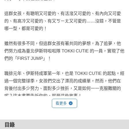
這群女孩，有聰明又可愛的、有活潑又可愛的、有內向又可愛
的、有高冷又可愛的、有又ㄎㄧㄤ又可愛的……沒錯，不管是
哪一型，都是可愛的！

雖然有很多不同，但這群女孩有著共同的夢想，為了追夢，他
們努力成為臺北伊斯特啦啦隊 TOKKI CUTIE 的一員，實現了他
們的「FIRST JUMP」！

職排元年、伊斯特成軍第一年，也是 TOKKI CUTIE 的起點。經
過一個完整球季，女孩們交出了漂亮的成績單，然而，他們在
背後付出多少努力、面對多少挫折，又是如何一一克服難關的
呢？這本書要告訴你的，就是這些故事！

看更多
當然，精采寫真畫面一樣沒少！16位女孩各自展現顏值、氣質
與特質，舉手投足散發無限魅力，這本書要給你的，就是這些
目錄
充滿力與美的倩影！
