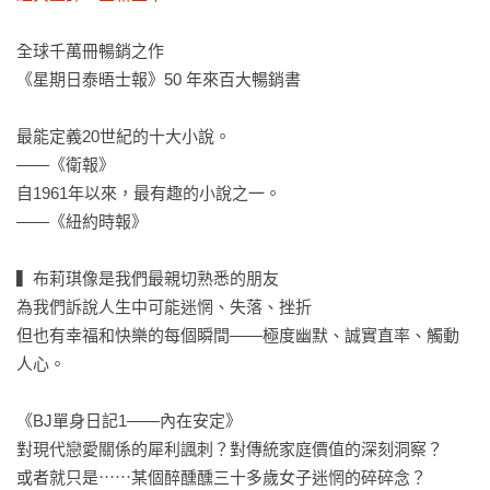
全球千萬冊暢銷之作

《星期日泰晤士報》50 年來百大暢銷書

最能定義20世紀的十大小說。

——《衛報》

自1961年以來，最有趣的小說之一。

——《紐約時報》

▍布莉琪像是我們最親切熟悉的朋友

為我們訴說人生中可能迷惘、失落、挫折

但也有幸福和快樂的每個瞬間——極度幽默、誠實直率、觸動
人心。

《BJ單身日記1——內在安定》

對現代戀愛關係的犀利諷刺？對傳統家庭價值的深刻洞察？

或者就只是⋯⋯某個醉醺醺三十多歲女子迷惘的碎碎念？
