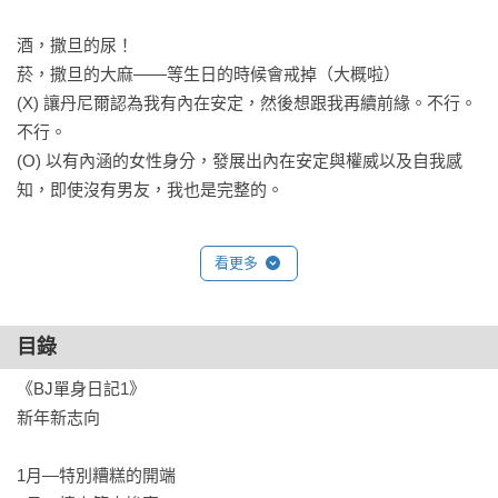
酒，撒旦的尿！

菸，撒旦的大麻——等生日的時候會戒掉（大概啦）

(X) 讓丹尼爾認為我有內在安定，然後想跟我再續前緣。不行。
不行。

(O) 以有內涵的女性身分，發展出內在安定與權威以及自我感
知，即使沒有男友，我也是完整的。

布莉琪在她三十多歲的人生戰場上奮戰，記錄工作、人際與親
看更多
情中的掙扎，並試圖解開永恆的難題——丹尼爾．克利弗還
是⋯⋯馬克．達西？

在這場奮戰中，她仰賴幾位不可或缺的摯友，還有酒⋯⋯永遠
目錄
都需要更多的酒。

《BJ單身日記1》

新年新志向

《BJ單身日記2——理性邊緣》

在心靈勵志書和夏多內白酒之間，持續尋找內在安定和愛情真
1月—特別糟糕的開端

理
