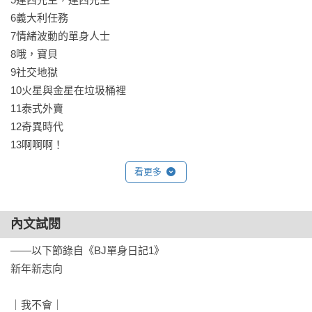
應對雙腿如小長頸鹿般纖長、試圖搶走她男友的點頭之交，客
6義大利任務

廳牆上的大洞，以及對非洲文化痴迷的老媽⋯⋯

7情緒波動的單身人士

8哦，寶貝

從諾丁丘的咖啡店，一路來到棕櫚環繞、蘑菇仙境般的泰國海
9社交地獄

灘——

10火星與金星在垃圾桶裡

布莉琪．瓊斯踏上了尋找內在安定與愛情真理的靈性之旅。

11泰式外賣

12奇異時代

《BJ單身日記3——為愛痴狂》

13啊啊啊！

心碎後，重新發現愛

14同甘共苦？

浪漫與不幸、人際失誤

看更多
15聖誕氣氛過剩

以及現代媽媽的歡樂與考驗

——布莉琪．瓊斯回來了！

《BJ單身日記3》

內文試閱
序幕

人生即使開始需要老花眼鏡⋯⋯

——以下節錄自《BJ單身日記1》

PART 1——處女重生

也不代表就此完結了。

新年新志向

PART 2——為愛痴狂

PART 3——陷入混亂	

國際暢銷書TOP 1／全美暢銷書TOP 1

｜我不會｜

PART 4——大樹頂天
