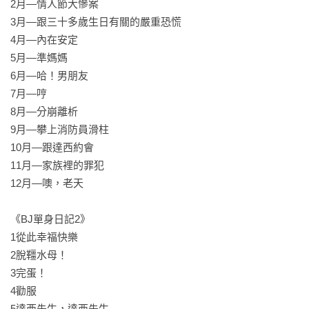
2月—情人節大慘案

——我們誰不是布莉琪．瓊斯？

3月—跟三十多歲生日有關的嚴重恐慌	

傻氣而不粗俗，真摯又不濫情

4月—內在安定

爆笑．荒謬．誠實得令人捏把冷汗

5月—準媽媽

6月—哈！男朋友

萬歲！流浪曠野的日子結束！

7月—哼

四個星期又五天以來，持續和一名成年男性保持正常的戀愛關
8月—分崩離析

係，證明自己不是愛情賤民。

9月—攀上消防員滑柱

〔在馬克面前抽的菸0根（非常好），偷偷抽的菸7根

10月—跟達西約會

還有差點要抽，但想起來要戒菸所以沒抽的菸47根（非常
11月—家族裡的罪犯	

好）〕

12月—噢，老天

但，這也是危機四伏的一年——

《BJ單身日記2》

時時背刺、覬覦馬克的水母女，客廳牆壁上的大洞

1從此幸福快樂

還有泰國的靈性神奇蘑菇拘留受難記⋯⋯

2脫韁水母！

3完蛋！

在一片充滿約會理論、心靈勵志書、已婚和單身人士輪流提出
4勸服

建言的泥沼中，布莉琪不僅要平衡關係裡的幻想與真實，還要
5達西先生，達西先生
