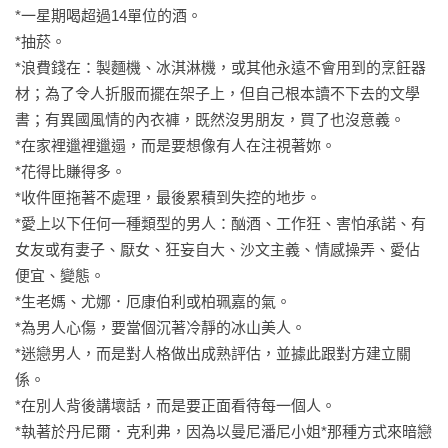
*一星期喝超過14單位的酒。

註冊約會網站，開啟社群帳號

*抽菸。

結局

50歲的約會守則第一條——喝醉的時候，千萬不要傳簡訊。

*浪費錢在：製麵機、冰淇淋機，或其他永遠不會用到的烹飪器
致謝
材；為了令人折服而擺在架子上，但自己根本讀不下去的文學
重新找回愛與喜悅的布莉琪．瓊斯

書；有異國風情的內衣褲，既然沒男朋友，買了也沒意義。

邀請我們再次愛上她。

*在家裡邋裡邋遢，而是要想像有人在注視著妳。

*花得比賺得多。

走過30代的掙扎，進入婚姻，步入中年

*收件匣拖著不處理，最後累積到失控的地步。

50歲的布莉琪為我們帶來幽默、深刻、真誠

*愛上以下任何一種類型的男人：酗酒、工作狂、害怕承諾、有
有時也令人極度心碎的女性中年成長故事

女友或有妻子、厭女、狂妄自大、沙文主義、情感操弄、愛佔
便宜、變態。

成為兩個孩子的母親，因摯愛驟逝而陷入靈魂的暗夜

*生老媽、尤娜．厄康伯利或柏珮嘉的氣。

但永遠不能放棄的是對於愛的渴望，與正視這份渴望的勇氣
*為男人心傷，要當個沉著冷靜的冰山美人。

——

*迷戀男人，而是對人格做出成熟評估，並據此跟對方建立關
29歲（快30了！）年下體貼小男友，還是⋯⋯看似冷酷傲慢但
係。

充滿魅力的學校教師？

*在別人背後講壞話，而是要正面看待每一個人。

*執著於丹尼爾．克利弗，因為以曼尼潘尼小姐*那種方式來暗戀
布莉琪．瓊斯，一如既往
