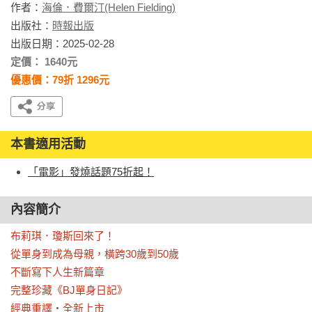
作者：
海倫．費爾汀(Helen Fielding)
出版社：
時報出版
出版日期：2025-02-28
定價： 1640元
優惠價：79折 1296元
本書適用活動
「電影」發燒話題75折起！
內容簡介
布莉琪．瓊斯回來了！

從單身到成為母親，橫跨30歲到50歲

不斷寫下人生新篇章

完整珍藏《BJ單身日記》

經典重譯・全新上市