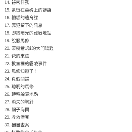
但依然勇敢面對自己的恐懼與困境，學著在這個世界找到自己
14. 祕密任務 

的位置，同時當他人面臨困難時，也會盡自己的能力去幫助對
15. 遺留在墓碑上的謎語 

方——勇敢、善良、富有同理心的角色特質都是孩子非常正面
16. 糟糕的體育課 

的榜樣。

17. 罪犯留下的訊息 

18. 即將曝光的藏匿地點 

◎亞馬遜網路書店讀者好評◎

19. 說服馬修 

「我非常喜歡麗莎．湯普森筆下的每一個角色，但是我最喜歡
20. 栗樹巷1號的大門鑰匙 

的還是本書主角梅樂蒂。她是我在學校會想要結交的朋友——
21. 爸的來信 

聰明、有活力、善良又富有同情心，是每一個孩子的好榜樣。
22. 教室裡的霸凌事件 

這本書不僅適合兒童，也適合其他年齡層的讀者。」——欽普
23. 馬修知道了！ 

麥斯特★★★★★

24. 真假間諜 

25. 聰明的馬修 

「麗莎．湯普森又創造了一本偉大的青少年小說。在書中，我
26. 轉移躲藏地點 

們再次遇見《金魚男孩》裡的一些角色。當主角梅樂蒂碰見躲
27. 消失的胸針 

在廢棄瘟疫屋的男孩時，讀者便進入了精采刺激的冒險中。這
28. 騙子海爾 

個男孩真如他口中所說的那樣嗎？梅樂蒂與朋友們一起解開這
29. 救救傑克 

個謎團，並且從過程中更了解自己與他人，非常適合8歲以上，
30. 獨自查案 
