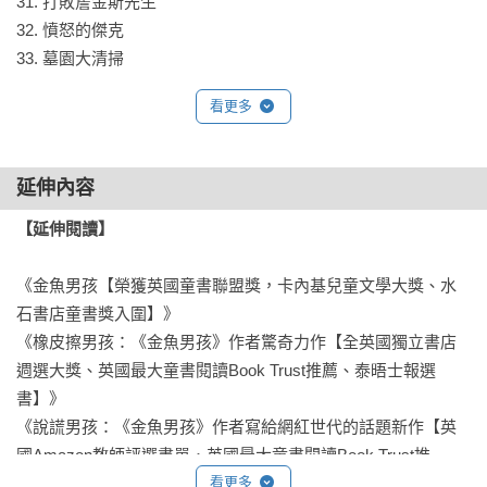
喜歡精采故事的孩子。」——帕爾馬★★★★★

31. 打敗詹金斯先生 

32. 憤怒的傑克 

「我超愛這本書，跟我閱讀《金魚男孩》時的情況一樣，完全
33. 墓園大清掃 

停不下來！終於能跟著麗莎．湯普森一起回到『栗樹巷』的精
34. 最後一個謎題 

看更多
采刺激冒險了！」──莎拉★★★★★

35. 珠寶大盜現身了！ 

36. 華里塔分部 

「一本給男孩的偉大故事書，我兒子不停的告訴我故事內容，
37. 真相大白 

延伸內容
這本書完全激發了他的想像力！」賈克──★★★★★

38. 不存在的人 

39. 跟媽坦白 

【延伸閱讀】
「自從閱讀《金魚男孩》以後，我就超級期待麗莎．湯普森的
40. 他依然是我爸 

新作品，而這本精采的故事終於上市啦！這本書從頭到尾都讓
41. 超級間諜梅樂蒂
《金魚男孩【榮獲英國童書聯盟獎，卡內基兒童文學大獎、水
我著迷，我推薦麗莎．湯普森的作品給全年齡層的讀者。」──
石書店童書獎入圍】》

《橡皮擦男孩：《金魚男孩》作者驚奇力作【全英國獨立書店
週選大獎、英國最大童書閱讀Book Trust推薦、泰晤士報選
書】》

《說謊男孩：《金魚男孩》作者寫給網紅世代的話題新作【英
國Amazon教師評選書單．英國最大童書閱讀Book Trust推
薦】》

看更多