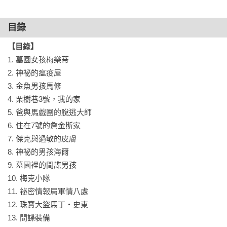
和、校園霸凌、友誼困難的時候可能會有的反應。故事非常貼
近孩子的真實生活，作者也非常了解孩子的內心狀況，因此從
目錄
閱讀中，孩子可以一步一步建立自己面對困境的勇氣、學會訴
說、理解友誼。

【目錄】
1. 墓園女孩梅樂蒂 

2. 讓家長與教師，看見兒童與青少年生活中無法訴說的焦慮與
2. 神祕的瘟疫屋 

危機

3. 金魚男孩馬修 

書中每一個孩子都有他們需要面對的課題──梅樂蒂的父母離
4. 栗樹巷3號，我的家 

婚、馬修正在治療嚴重的強迫症、傑克在學校裡被老師霸
5. 爸與馬戲團的脫逃大師 

凌……這些問題常常被成人忽視，孩子也不一定願意說出口。
6. 住在7號的詹金斯家 

不論家長或教師，都可以從故事中看見孩子面對焦慮與生活危
7. 傑克與過敏的皮膚 

機時的狀況與反應，提醒我們更細心的去觀察孩子的生活狀
8. 神祕的男孩海爾 

況，在他們需要的時候提供堅實的依靠。

9. 墓園裡的間諜男孩 

10. 梅克小隊 

3. 從故事中，讓孩子看見正面與正向的人格特質

11. 祕密情報局軍情八處 

作者麗莎．湯普森筆下的角色都有一股正向的力量。「金魚男
12. 珠寶大盜馬丁・史東 

孩」馬修或是「墓園女孩」梅樂蒂都曾經面臨生活中的困難，
13. 間諜裝備 
