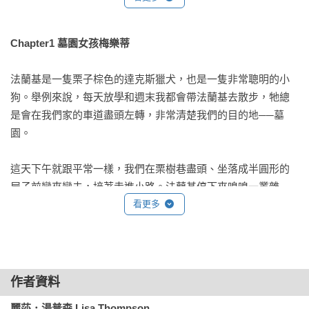
《雲霄飛車男孩：《金魚男孩》作者寫給焦慮世代的情緒解憂
書【英國最大童書閱讀Book Trust月選書．Sunday Times選
Chapter1 墓園女孩梅樂蒂
書】》

《樂透男孩：《金魚男孩》作者．英國獲獎作家Lisa Thompson
法蘭基是一隻栗子棕色的達克斯獵犬，也是一隻非常聰明的小
用故事解開孩子的上學焦慮》

狗。舉例來說，每天放學和週末我都會帶法蘭基去散步，牠總
《黑神駒【全球Top 10暢銷少兒文學，BBC百大最愛小說，最
是會在我們家的車道盡頭左轉，非常清楚我們的目的地──墓
感人的動物傳記文學經典】》

園。

《叢林奇談：迪士尼《森林王子》原著•孩子最難忘的動物文學
經典【完整收錄1894年初版手繪插圖42幅】》

這天下午就跟平常一樣，我們在栗樹巷盡頭、坐落成半圓形的
《狼王羅伯：「動物文學之父」西頓不朽經典【完整收錄1898
屋子前彎來彎去，接著走進小路。法蘭基停下來嗅嗅一叢雜
年初版手繪插圖90張】》

草，有時候我會想，牠是不是真的聞到了什麼好東西，還是只
看更多
《蘋果山丘上的貝絲【美國蒙特梭利教育之母經典兒童文學．
是在假裝，好讓自己可以休息一下，畢竟牠的腿真的很短。

華德福中小學推薦書單】》

「來吧，法蘭基，走吧。」我說。法蘭基甩甩身子，我們再度
《大森林裡的小木屋【經典文學名家全繪版，安野光雅300幅全
前進。

彩插圖】》

作者資料
《樹精靈之歌1：歐盟文學獎、荒野寫作大獎暢銷作家奇幻冒險
有些人覺得我很怪，因為我喜歡去墓園。對他們來說，墓園令
故事》

麗莎．湯普森 Lisa Thompson