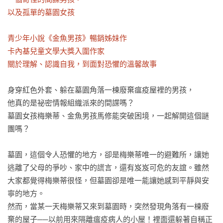
以及孤單的墓園女孩

青少年小說《金魚男孩》暢銷姊妹作

卡內基兒童文學大獎入圍作家

關於理解、認識自我，到面對恐懼的溫馨故事
身穿紅色外套、躲在墓園角落一棟廢棄瘟疫屋裡的男孩，

他真的是祕密情報組織派來的間諜嗎？

墓園女孩梅樂蒂、金魚男孩馬修能突破困境，一起解開這個謎
團嗎？

墓園，這個令人恐懼的地方，卻是梅樂蒂唯一的避難所，讓她
逃離了父母的爭吵、家中的謊言，還有岌岌可危的友誼。雖然
大家都覺得梅樂蒂很怪，但墓園卻是唯一能讓她感到平靜與安
寧的地方。

然而，當某一天梅樂蒂又來到墓園時，突然發現角落有一棟廢
棄的屋子──以前用來隔離瘟疫病人的小屋！裡面還躲著自稱正