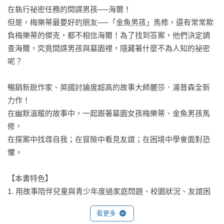
在執行祕密任務的間諜男孩──海爾！

但是，梅樂蒂最要好的朋友──「金魚男孩」馬修，還有常常欺
負梅樂蒂的傑克，都不相信海爾！為了找到答案，他們決定調
查海爾，究竟間諜男孩與墓園裡，隱藏著什麼不為人知的祕密
呢？

暢銷新銳作家、英國討論度超高的故事大師麗莎．湯普森全新
力作！

在幽默溫暖的故事中，一起跟著墓園女孩梅樂蒂、金魚男孩馬
修，

在探案中找尋自我；在冒險中看見友誼；在困境中學會面對恐
懼。

【本書特色】

1. 用故事陪伴兒童與青少年度過家庭問題、校園狀況、友誼困
難

看更多
本書從小主角梅樂蒂的角度，訴說兒童與青少年在面臨家庭失