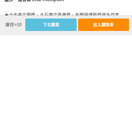
人不寒而慄，會讓他們想到恐怖的東西，例如腐敗的屍體與哀
《樹精靈之歌2 (完結)：柯斯塔圖書獎、原野紀錄寫作獎暢銷作
鳴的鬼魂，但是我一點也沒有這種感覺。對我來說，那是個充
家自然寓言》

★卡內基文學獎、水石書店童書獎、布蘭福博斯獎提名作家

滿色彩與光線，又有許多動植物的地方。其實呢，墓園大概是
《天才動物醫生．杜立德(1)：影響孩子一生的奇幻兒童文學經
★《泰晤士報》評為「最具創造力的兒童文學作家之一」

全世界我最喜歡的地方。

庫存>10
下次購買
放入購物車
典．紐伯瑞金獎作家必讀作品【收錄作者親筆手繪1920年初版
暢銷新銳作家，曾任職於英國BBC電台，隨後進入獨立製片公
插圖53幅】》

司CPL，主要製作戲劇與喜劇。麗莎．湯普森從小最大的願望
我們從小路走進墓園，我吸了一口又深又長的氣。一股微風吹
《天才動物醫生．杜立德(2)航海記：【紐伯瑞兒童文學金獎名
就是成為作家，並於2017年推出首部作品《金魚男孩》。該書
過樹梢，發出了輕柔的沙沙聲；散落的陽光就像溫暖的黃色圓
著】(收錄作者親筆手繪1922年初版插圖20幅)》
出版後便熱銷英、美、法、西、義、韓等多國，更入選「英國
點，在墓碑上跳著舞。爸還跟我們住在一起的時候，我會在爸
水石書店當月選書」。她令人驚嘆的第二本作品《希望光瓶》
媽開始爭吵時走到墓園，那裡總是很寧靜，沒有大聲說話的聲
（The Light Jar）一推出便榮獲《泰晤士報》（The Times）、
音。

《衛報》（The Guardian），以及《觀察家報》（The 
Observer）選書；而第三本作品《橡皮擦男孩》同樣獲選《泰
當我們沿著步道行走，原本正在小跑步的法蘭基停了下來，開
晤士報》選書。
始對著空中嗅呀嗅。當牠搜尋剛剛捕捉到的氣味時，長長的棕
色耳朵也被風吹動著。

「是什麼東西，法蘭基？」我說，「你聞得到死人的靈魂
看更多
嗎？」我低頭看著旁邊的墓碑，上面寫著：

班傑明．亨利．布萊迪
