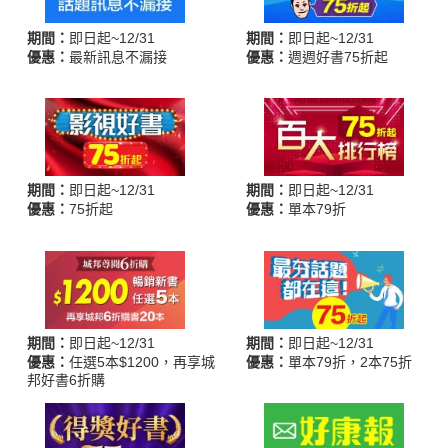
期間：
即日起~12/31
期間：
即日起~12/31
優惠：
最新訊息不漏接
優惠：
週週好書75折起
期間：
即日起~12/31
期間：
即日起~12/31
優惠：
75折起
優惠：
單本79折
期間：
即日起~12/31
期間：
即日起~12/31
優惠：
任選5本$1200，再享城
優惠：
單本79折，2本75折
邦好書6折購