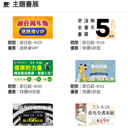
主題書展
期間：
即日起~9/29
期間：
即日起~9/18
優惠：
送終身VIP
優惠：
特價5折起
期間：
即日起~9/30
期間：
即日起~8/31
優惠：
特價69折起
優惠：
特價5折起