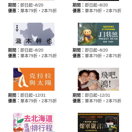
期間：
即日起~8/20
期間：
即日起~8/20
優惠：
單本79折，2本75折
優惠：
單本79折，2本75折
期間：
即日起~8/20
期間：
即日起~8/20
優惠：
單本79折，2本75折
優惠：
單本79折，2本75折
期間：
即日起~12/31
期間：
即日起~12/31
優惠：
單本79折，2本75折
優惠：
單本79折，2本75折