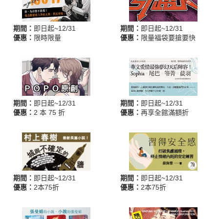
期間：
即日起~12/31
期間：
即日起~12/31
優惠：
限時限量
優惠：
限量福袋要搶要快
期間：
即日起~12/31
期間：
即日起~12/31
優惠：
2 本 75 折
優惠：
再享全館滿額折
期間：
即日起~12/31
期間：
即日起~12/31
優惠：
2本75折
優惠：
2本75折