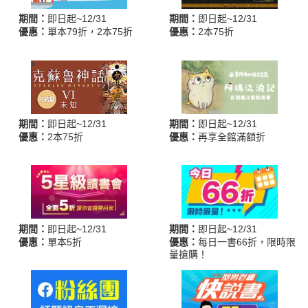
期間：
即日起~12/31
期間：
即日起~12/31
優惠：
單本79折，2本75折
優惠：
2本75折
期間：
即日起~12/31
期間：
即日起~12/31
優惠：
2本75折
優惠：
再享全館滿額折
期間：
即日起~12/31
期間：
即日起~12/31
優惠：
單本5折
優惠：
每日一書66折，限時限
量搶購！