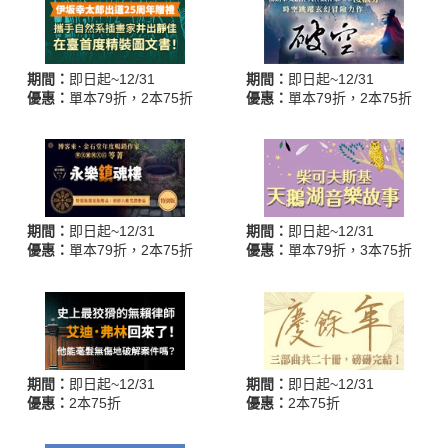
期間：
即日起~12/31
期間：
即日起~12/31
優惠：
單本79折，2本75折
優惠：
單本79折，2本75折
期間：
即日起~12/31
期間：
即日起~12/31
優惠：
單本79折，2本75折
優惠：
單本79折，3本75折
期間：
即日起~12/31
期間：
即日起~12/31
優惠：
2本75折
優惠：
2本75折