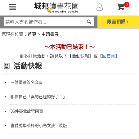
0
限量預購
您現在位置：
首頁
>
主題書展
～本活動已結束！～
更多好康活動，請見以下【活動快報】或【
回首頁
】
活動快報
三體燙銀簽名套書
相信自己「真的已經夠好了！」
36件臺北故宮國寶
喜愛蒐集茶杯的小島女孩平裝版