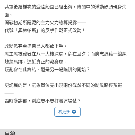
共軍後續梯次的登陸船團已經出海，傳聞中的浮動碼頭現身海
面。

開戰初期所隱藏的主力火力總算揭露——

代號「奧林帕斯」的反擊作戰正式啟動！

政變派甚至連自己人都敢下手。

席主席被藏匿在八一大樓深處，危在旦夕；而廣志憑藉一線線
蛛絲馬跡，逼近真正的藏身處。

叛亂會在此終結，還是另一場陷阱的開始？

更詭異的是，氣象單位竟出現兩份截然不同的颱風路徑預報
——

臨時參謀部，到底想不想打贏這場仗？

看更多
狗急跳牆的政變派終於跨越紅線：

他們竟向佐世保外海的日本軍艦發射飛彈！

東亞戰線瞬間失控，區域局勢再無退路——

目錄