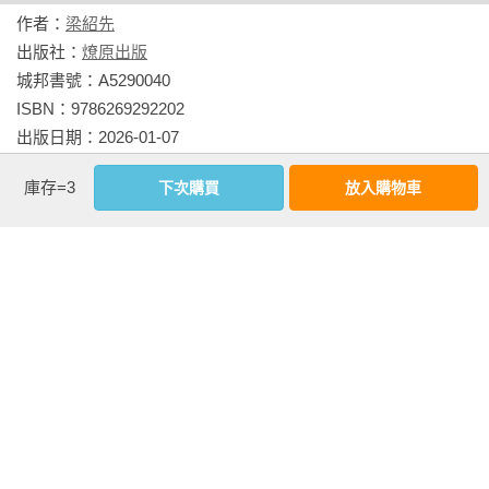
作者：
梁紹先
出版社：
燎原出版
城邦書號：A5290040

ISBN：9786269292202

出版日期：2026-01-07

書系：
燎原選書
庫存=3
下次購買
放入購物車
規格：平裝 / 黑白 / 240頁 / 18.5cm×26cm                
相關書籍
同作者
同書系
同分類
同出版社