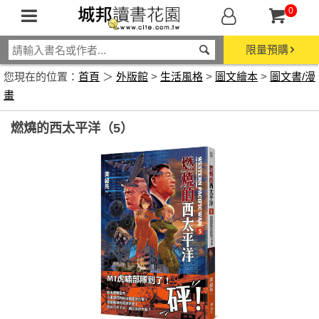
0
限量預購
您現在的位置：
首頁
＞
外版館
>
生活風格
>
圖文繪本
>
圖文書/漫
畫
燃燒的西太平洋（5）