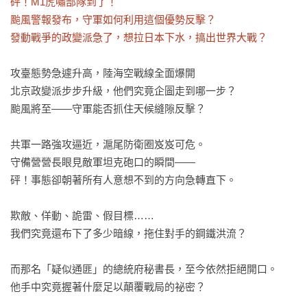
砰！M1虎嘯部隊到了！

颱風警報發布，守軍如何利用這個優勢反擊？

發動戰爭的政變派急了，想拉日本下水，搞出世界大戰？
攻臺態勢急遽升高，陸海空戰線全面爆開

北京政變派步步升級，他們究竟企圖走到哪一步？

颱風將至——守軍能否抓住天候縫隙反擊？

共軍一路強攻逼近，滬尾防衛圈岌岌可危。

守備營營長眼見敵軍坦克砲口的瞬間——

砰！事態卻朝著所有人意想不到的方向急轉直下。

欺敵、佯動、詭雷、假目標……

我們究竟還布下了多少暗線，拖住對手的鋼鐵洪流？

而那名「疑似通匪」的總統府秘書長，至今依然拒絕開口。

他手中究竟握著什麼足以顛覆戰局的祕密？
