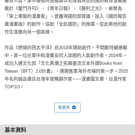
畫新人獎，軍中服役時曾繪製以毛球為角色的國防教育漫畫連
載於《奮鬥月刊》、《青年日報》、《勝利之光》，被譽為
「穿上軍服的漫畫家」。曾獲得國防部賞識，投入《國防報告
書漫畫版》的創作，協助「全民國防」的推廣，從此將他的創
作生涯推向另一個高峰。

作品《燃燒的西太平洋》自2018年開始創作，不間斷持續連載
中，是一位在軍中和漫畫及同人誌圈的人氣創作者。2024年，
成功入選文化部「文化黑潮之拓展臺流文本外譯Books from 
Taiwan（BFT）2.0計畫」，邁開進軍海外市場的第一步。2025
年名列誠品書店台灣年度暢銷作家——漫畫圖文書・台漫作家
TOP1O。
看更多
基本資料