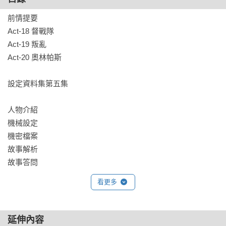
這一擊，他們會得逞嗎？
前情提要

Act-18 督戰隊

Act-19 叛亂

Act-20 奧林帕斯

設定資料集第五集

人物介紹

機械設定

機密檔案

故事解析

故事答問
看更多
延伸內容