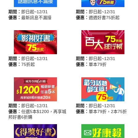
期間：
即日起~12/31
期間：
即日起~12/31
優惠：
最新訊息不漏接
優惠：
週週好書75折起
期間：
即日起~12/31
期間：
即日起~12/31
優惠：
75折起
優惠：
單本79折
期間：
即日起~12/31
期間：
即日起~12/31
優惠：
任選5本$1200，再享城
優惠：
單本79折，2本75折
邦好書6折購