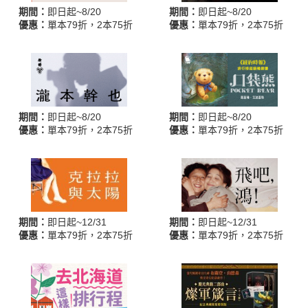
期間：
即日起~8/20
期間：
即日起~8/20
優惠：
單本79折，2本75折
優惠：
單本79折，2本75折
期間：
即日起~8/20
期間：
即日起~8/20
優惠：
單本79折，2本75折
優惠：
單本79折，2本75折
期間：
即日起~12/31
期間：
即日起~12/31
優惠：
單本79折，2本75折
優惠：
單本79折，2本75折