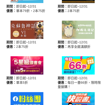
期間：
即日起~12/31
期間：
即日起~12/31
優惠：
單本79折，2本75折
優惠：
2本75折
期間：
即日起~12/31
期間：
即日起~12/31
優惠：
2本75折
優惠：
再享全館滿額折
期間：
即日起~12/31
期間：
即日起~12/31
優惠：
單本5折
優惠：
每日一書66折，限時限
量搶購！