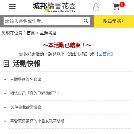
0
限量預購
您現在位置：
首頁
>
主題書展
～本活動已結束！～
更多好康活動，請見以下【活動快報】或【
回首頁
】
活動快報
三體燙銀簽名套書
相信自己「真的已經夠好了！」
36件臺北故宮國寶
喜愛蒐集茶杯的小島女孩平裝版