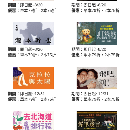
期間：
即日起~8/20
期間：
即日起~8/20
優惠：
單本79折，2本75折
優惠：
單本79折，2本75折
期間：
即日起~8/20
期間：
即日起~8/20
優惠：
單本79折，2本75折
優惠：
單本79折，2本75折
期間：
即日起~12/31
期間：
即日起~12/31
優惠：
單本79折，2本75折
優惠：
單本79折，2本75折