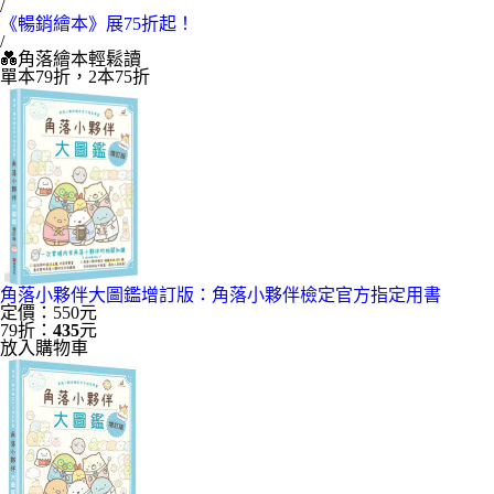
/
《暢銷繪本》展75折起！
/
💑角落繪本輕鬆讀
單本79折，2本75折
角落小夥伴大圖鑑增訂版：角落小夥伴檢定官方指定用書
定價：550元
79折：
435
元
放入購物車