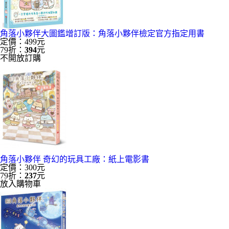
角落小夥伴大圖鑑增訂版：角落小夥伴檢定官方指定用書
定價：499元
79折：
394
元
不開放訂購
角落小夥伴 奇幻的玩具工廠：紙上電影書
定價：300元
79折：
237
元
放入購物車