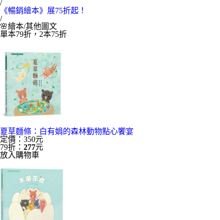
/
《暢銷繪本》展75折起！
/
🌸繪本/其他圖文
單本79折，2本75折
夏草麵條：白有娟的森林動物點心饗宴
定價：350元
79折：
277
元
放入購物車