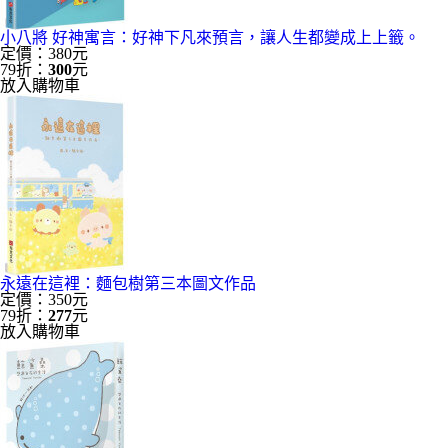
小八將 好神寓言：好神下凡來預言，讓人生都變成上上籤。
定價：380元
79折：
300
元
放入購物車
永遠在這裡：麵包樹第三本圖文作品
定價：350元
79折：
277
元
放入購物車