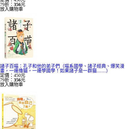
79折：
356
元
放入購物車
諸子百喵：孔子和他的弟子們（喵系國學、諸子經典、爆笑漫
畫，一邊擼貓，一邊學國學！如果諸子是一群貓……）
定價：450元
79折：
356
元
放入購物車