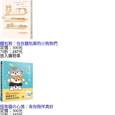
麵包狗：住在麵包屋的小狗狗們
定價：300元
79折：
237
元
放入購物車
逗柴貓の心情：有你陪伴真好
定價：300元
79折：
237
元