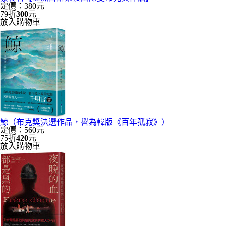
定價：380元
79折
300
元
放入購物車
鯨（布克獎決選作品，譽為韓版《百年孤寂》）
定價：560元
75折
420
元
放入購物車