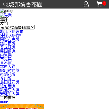
0
選擇
分類
城邦TOP必買
外版TOP強推
國際布克獎
諾貝爾獎
普立茲獎
龔固爾獎
雨果獎
布克獎
直木賞
本屋大賞
鮎川哲也獎
泉鏡花獎
芥川獎
島田莊司獎
紐伯瑞獎
凱迪克大獎
安徒生大獎
主題書展
more