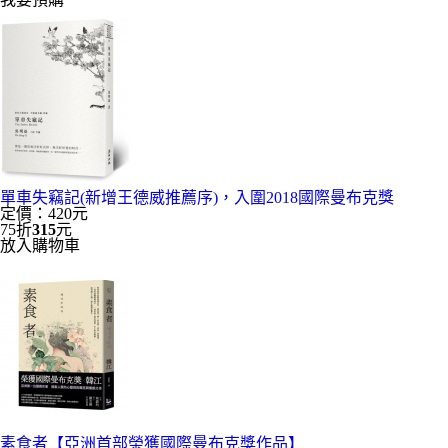
單車失竊記(新增王德威推薦序)，入圍2018國際曼布克獎
定價：420元
75折
315
元
放入購物車
素食者【亞洲首部榮獲國際曼布克獎作品】