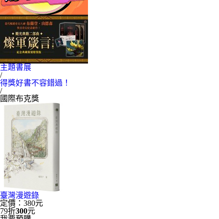
主題書展
/
得獎好書不容錯過！
/
國際布克獎
臺灣漫遊錄
定價：380元
79折
300
元
我要預購