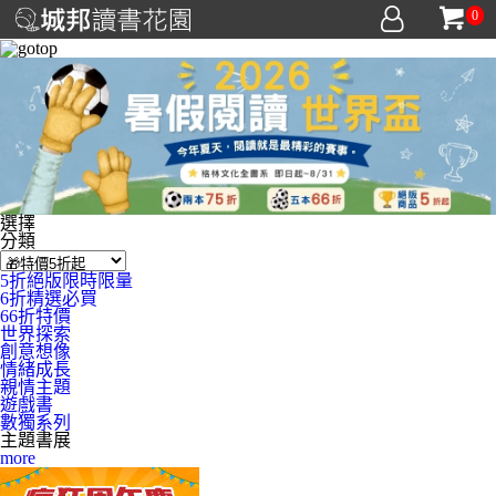
0
選擇
分類
5折絕版限時限量
6折精選必買
66折特價
世界探索
創意想像
情緒成長
親情主題
遊戲書
數獨系列
主題書展
more