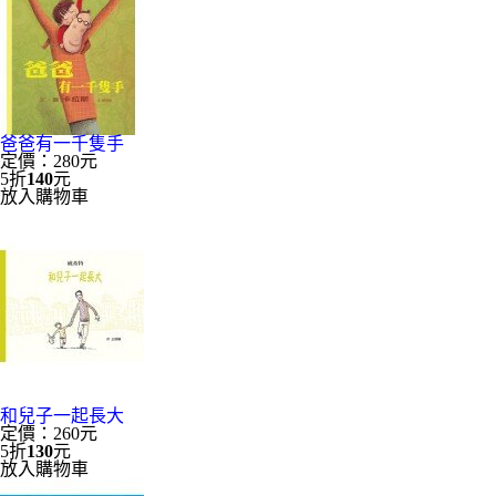
爸爸有一千隻手
定價：280元
5折
140
元
放入購物車
和兒子一起長大
定價：260元
5折
130
元
放入購物車