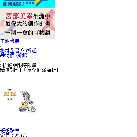
主題書展
/
格林全書系5折起！
🎁特價5折起
/
5折絕版限時限量
精選5折【再享全館滿額折】
斑斑騎車
定價：250元