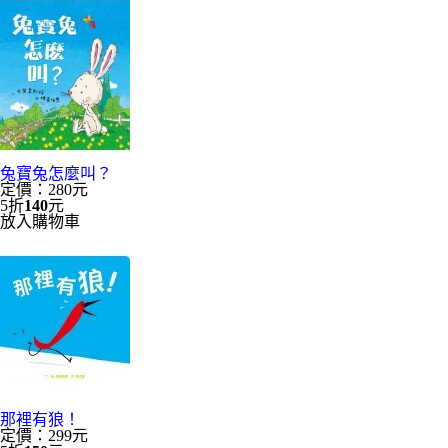
兔寶兔怎麼叫？
定價：280元
5折
140
元
放入購物車
那裡有狼！
定價：299元