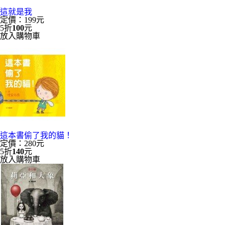
這就是我
定價：199元
5折
100
元
放入購物車
這本書偷了我的貓！
定價：280元
5折
140
元
放入購物車