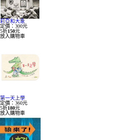
莉亞和大象
定價：300元
5折
150
元
放入購物車
第一天上學
定價：360元
5折
180
元
放入購物車